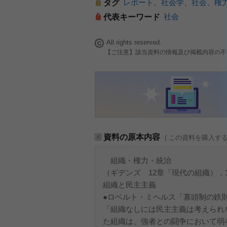
レポート
、
社会学
、
社会
、
権
タグ
社会
代表キーワード
All rights reserved.
【ご注意】該当資料の情報及び掲載内容の不
資料の原本内容
( この資料を購入す
組織・権力・統治
（ギデンズ 12章「現代の組織），
組織と民主主義
●ロベルト・ミヘルス「寡頭制の鉄則 the iro
「組織なしには民主主義は考えられ
た組織は、強者との闘争において弱