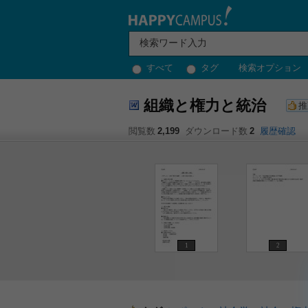
すべて
タグ
検索オプション
組織と権力と統治
推
閲覧数
2,199
ダウンロード数
2
履歴確認
1
2