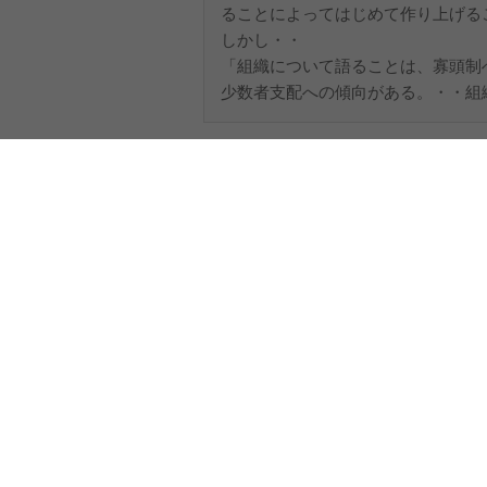
ることによってはじめて作り上げる
しかし・・
「組織について語ることは、寡頭制
少数者支配への傾向がある。・・組織
一緒に購入された資料
(1)
集団と組織
如月 侘助の資料
(5)
質的調査と量的調査について
原子力をめぐる社会的選択
集団と組織
コメント
0件