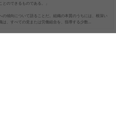
ことのできるものである。」
への傾向について語ることだ。組織の本質のうちには、根深い
は、すべての党または労働組合を、指導する少数...