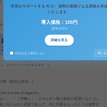
力
、
組織
学習をサポートする AI が、資料の基礎となる原稿を作
いたします。
導入価格：100円
法利用、無断転載・配布は著作権法違反となります。
(通常200円)
詳細を見る
今日はもう表示しない
閉じる
ると、テキストデータがみえます。 )
14章「統治と政治」）
n law of oligarchy」
ない。・・（中略）・・エネルギー最大節約の原理にもとづい
者に与えられた武器であって、同じ利害をもった人々が連帯す