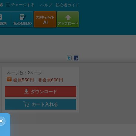
認
チャージする
へルプ
初心者ガイド
ページ数 :
2
ページ
会員
550円
非会員
660円
|
ダウンロード
カート入れる
×
広告