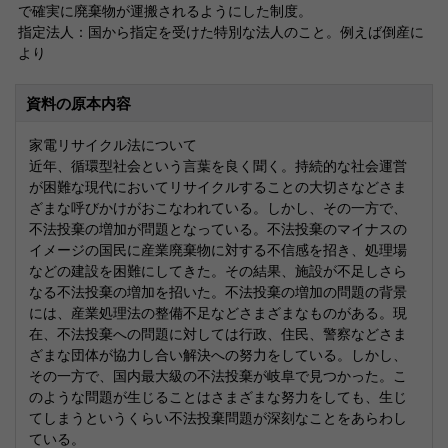
で確実に廃棄物が運搬されるようにした制度。
指定法人：国から指定を受けた特別な法人のこと。例えば倒産に
より
資料の原本内容
家電リサイクル法について
近年、循環型社会という言葉を良く聞く。持続的な社会運営
が困難な現代においてリサイクルすることの大切さなどさま
ざまな呼びかけがおこなわれている。しかし、その一方で、
不法投棄の増加が問題となっている。不法投棄のマイナスの
イメージの国民に産業廃棄物に対する不信感を招き、処理場
などの建設を困難にしてきた。その結果、施設が不足しさら
なる不法投棄の増加を招いた。不法投棄の増加の問題の背景
には、産業処理法の整備不足などさまざまなものがある。現
在、不法投棄への問題に対しては行政、住民、警察などさま
ざまな団体が協力し合い解決への努力をしている。しかし、
その一方で、国内最大級の不法投棄が岐阜で見つかった。こ
のような問題が生じることはさまざまな努力をしても、生じ
てしまうというくらい不法投棄問題が深刻なことをあらわし
ている。