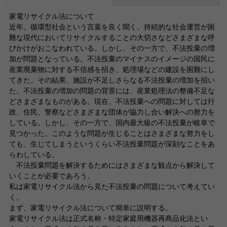
家電リサイクル法について
近年、循環型社会という言葉を良く聞く。持続的な社会運営が困
難な現代においてリサイクルすることの大切さなどさまざまな呼
びかけがおこなわれている。しかし、その一方で、不法投棄の増
加が問題となっている。不法投棄のマイナスのイメージの国民に
産業廃棄物に対する不信感を招き、処理場などの建設を困難にし
てきた。その結果、施設が不足しさらなる不法投棄の増加を招い
た。不法投棄の増加の問題の背景には、産業処理法の整備不足な
どさまざまなものがある。現在、不法投棄への問題に対しては行
政、住民、警察などさまざまな団体が協力し合い解決への努力を
している。しかし、その一方で、国内最大級の不法投棄が岐阜で
見つかった。このような問題が生じることはさまざまな努力をし
ても、生じてしまうというくらい不法投棄問題が深刻なことをあ
らわしている。
不法投棄問題を解決するためにはさまざまな観点から解決して
いくことが必要であろう。
私は家電リサイクル法から見た不法投棄の問題について考えてい
く。
まず、家電リサイクル法について簡単に説明する。
家電リサイクル法は正式名称・特定家庭用機器再商品化法とい