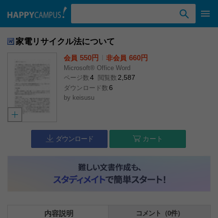
検索ワード入力
家電リサイクル法について
550円
l
660円
会員
非会員
Microsoft® Office Word
4
2,587
ページ数
閲覧数
6
ダウンロード数
by
keisusu
ダウンロード
カート
内容説明
コメント（0件）