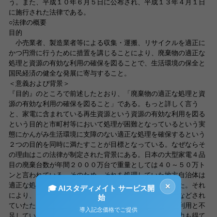
う。また、平成１０年６月５日に公布され、平成１３年４月１日
に施行された法律である。
○法律の概要
目的
小売業者、製造業者等による収集・運搬、リサイクルを適正に
かつ円滑に行うために措置を講じることにより、廃棄物の適正な
処理と資源の有効な利用の確保を図ることで、生活環境の保全と
国民経済の健全な発展に寄与すること。
＜意義および背景＞
『目的』のところで前述したとおり、「廃棄物の適正な処理と資
源の有効な利用の確保を図ること」である。もっと詳しく言う
と、家電に含まれている再生資源という資源の有効な利用を図る
という目的と市町村等において処理が困難となっているという実
態にかんがみ生活環境に支障のない適正な処理を確保するという
２つの目的を同時に満たすことが目標となっている。なぜならそ
の理由はこの法律が制定された背景にある。日本の大型家電４品
目の廃棄台数が年間２０００万台で重量としては４０～５０万ト
ンと言われている。そのため、それを処理していた地方自治体は
適正な処理の困難な廃棄物の発生などの問題が生じていた。それ
×
🎓 AIスタディメイト サービス開
により、１部の金属を除いてはほとんど破砕処理されるなどされ
始
ていたためこの法律が制定された。つまり、資源の有効利用と不
導入記念価格でご提供
足している最終処分場の現状への対策として生産者の協力も得て