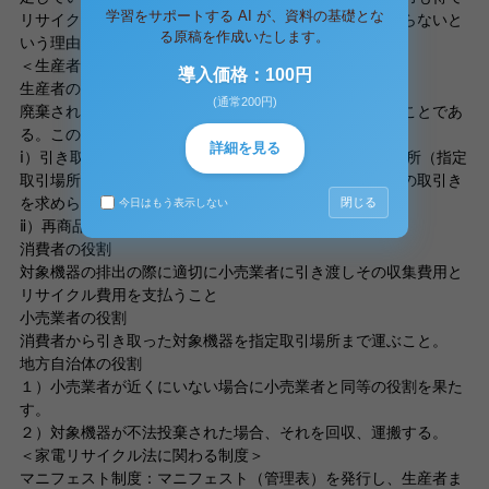
学習をサポートする AI が、資料の基礎とな
リサイクルの推進と廃棄物の減量化を実施しなければならないと
る原稿を作成いたします。
いう理由である。
＜生産者・消費者・小売業者・地方自治体の役割＞
導入価格：100円
生産者の役割
(通常200円)
廃棄された電化製品の引き取り、およびリサイクルすることであ
る。この際次のような義務が生じる。
詳細を見る
ⅰ）引き取り義務：生産者はあらかじめ指定された取引場所（指定
取引場所）において、自らが製造した対象機器の廃棄物の取引き
を求められたときに行わなければならない。
閉じる
今日はもう表示しない
ⅱ）再商品化義務
消費者の役割
対象機器の排出の際に適切に小売業者に引き渡しその収集費用と
リサイクル費用を支払うこと
小売業者の役割
消費者から引き取った対象機器を指定取引場所まで運ぶこと。
地方自治体の役割
１）小売業者が近くにいない場合に小売業者と同等の役割を果た
す。
２）対象機器が不法投棄された場合、それを回収、運搬する。
＜家電リサイクル法に関わる制度＞
マニフェスト制度：マニフェスト（管理表）を発行し、生産者ま