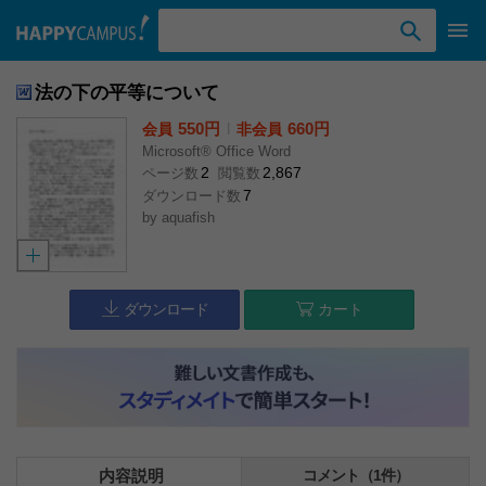
検索ワード入力
法の下の平等について
550円
l
660円
会員
非会員
Microsoft® Office Word
2
2,867
ページ数
閲覧数
7
ダウンロード数
by
aquafish
ダウンロード
カート
内容説明
コメント（1件）