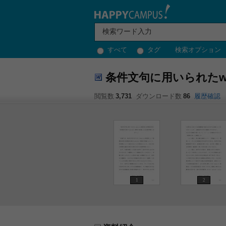
すべて
タグ
検索オプション
条件文句に用いられたwe
閲覧数
3,731
ダウンロード数
86
履歴確認
1
2