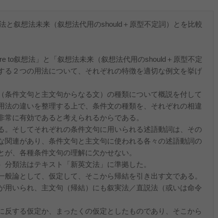
叙想法と叙想法未来（叙想法代用のshould＋原型不定詞）とを比較
 to叙想法」と「叙想法未来（叙想法代用のshould＋原型不定
する２つの用法について、それぞれの特徴を適切な例文を挙げ
（条件文句と主文句からなる文）の種類について概説を付して
用法の違いを整理する上で、条件文の種類を、それぞれの相違
非常に有効であると考えられるからである。
る。そしてそれぞれの条件文句に用いられる述語動詞は、その
な関連があり、条件文句と主文句に使われる各々の述語動詞の
とが、各種条件文句の理解に欠かせない。
）分類法はテキスト「新英文法」に準拠した。
一般論として、仮定して、そこから帰結を引き出す文である。
が用いられ、主文句（帰結）にも叙実法／直説法（或いは命令
に反する仮定か、まったくの仮定としたものであり、そこから