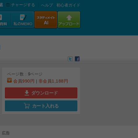
認
チャージする
へルプ
初心者ガイド
ページ数 :
9
ページ
会員
990円
非会員
1,188円
|
ダウンロード
カート入れる
6
7
8
9
広告