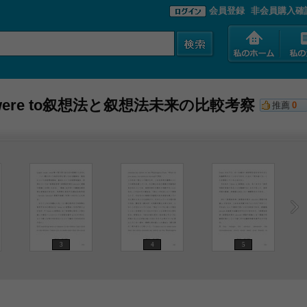
会員登録
非会員購入確
re to叙想法と叙想法未来の比較考察
推薦
0
3
4
5