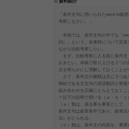
資料紹介
「条件文句に用いられたwere to
考察しなさい。」
本稿では、条件文句の中でも「were
詞）」という、未来時について言及
ながら比較考察したい。
まず、比較考察に入る前に条件文
おきたい。本稿で取り上げる２つの
点を明らかにし理解しておくことが
さて、条件文の種類は主に３つあ
帰結である主文句の述語動詞と密接
組み合わせを正確にとらえておくこ
＊以下の説明で用いる（ａ・ｂ・ｃ
（ａ）類は、或る事を事実として、
条件文句は叙実条件であり、叙実法
法）がとられる。
（ｂ）類は、条件文の内容を、事実