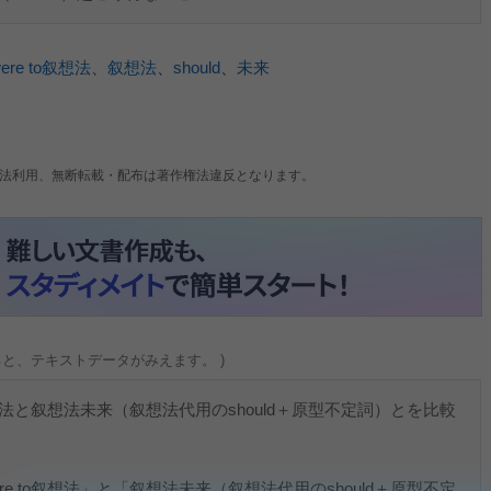
ere to叙想法
、
叙想法
、
should
、
未来
法利用、無断転載・配布は著作権法違反となります。
ると、テキストデータがみえます。 )
叙想法と叙想法未来（叙想法代用のshould＋原型不定詞）とを比較
 to叙想法」と「叙想法未来（叙想法代用のshould＋原型不定