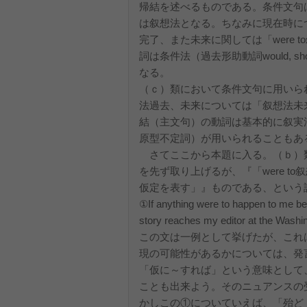
帰結を述べるものである。条件文句
は叙想法となる。ちなみに現在時に
完了、また未来に関しては「were
詞は条件法（過去形助動詞would, shoul
なる。
（ｃ）類において条件文句に用いら
法過去、未来については「叙想法未来
結（主文句）の動詞は基本的に叙実法で
原型不定詞）が用いられることもあ
さてここから本題に入る。（ｂ）類の
を先ず取り上げるが、『「were 
仮定を表す」』ものである、という
①If anything were to happen to me bef
story reaches my editor at the Washi
この文は一例として挙げたが、これ
現の可能性があるかについては、発
「仮に～すれば」という意味として
ことも出来よう。そのニュアンスの
かしこの①についていえば、「殆ど