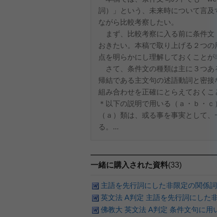
詞）」という、未来時について言及
ながら比較考察したい。
まず、比較考察に入る前に条件文
おきたい。本稿で取り上げる２つの
点を明らかにし理解しておくことが
さて、条件文の種類は主に３つあ
帰結である主文句の述語動詞と密接
組み合わせを正確にとらえておくこ
＊以下の説明で用いる（ａ・ｂ・ｃ
（ａ）類は、或る事を事実として、
る。...
一緒に購入された資料
(33)
主語を先行詞にした非限定の関係詞
英文法 A判定 主語を先行詞にした
佛教大 英文法 A判定 条件文句に用いら