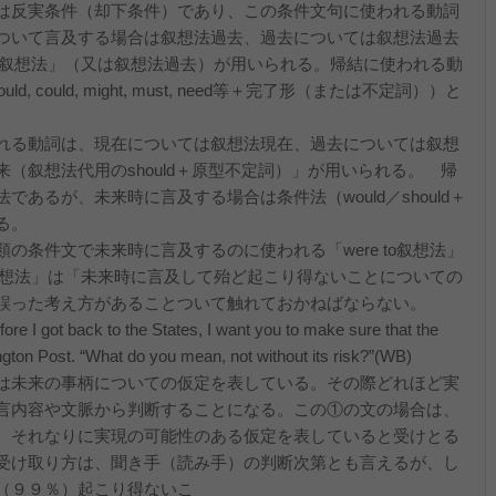
は反実条件（却下条件）であり、この条件文句に使われる動詞
ついて言及する場合は叙想法過去、過去については叙想法過去
 to叙想法」（又は叙想法過去）が用いられる。帰結に使われる動
d, could, might, must, need等＋完了形（または不定詞））と
れる動詞は、現在については叙想法現在、過去については叙想
（叙想法代用のshould＋原型不定詞）」が用いられる。 帰
あるが、未来時に言及する場合は条件法（would／should＋
る。
条件文で未来時に言及するのに使われる「were to叙想法」
to叙想法」は「未来時に言及して殆ど起こり得ないことについての
誤った考え方があることついて触れておかねばならない。
ore I got back to the States, I want you to make sure that the
ngton Post. “What do you mean, not without its risk?”(WB)
は未来の事柄についての仮定を表している。その際どれほど実
言内容や文脈から判断することになる。この①の文の場合は、
、それなりに実現の可能性のある仮定を表していると受けとる
受け取り方は、聞き手（読み手）の判断次第とも言えるが、し
（９９％）起こり得ないこ