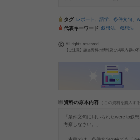
レポート
、
語学
、
条件文句
、
w
タグ
叙想法
、
叙想法
代表キーワード
All rights reserved.
【ご注意】該当資料の情報及び掲載内容の不
資料の原本内容
( この資料を購入す
「条件文句に用いられたwere to
考察しなさい。」
本稿では、条件文句の中でも「were