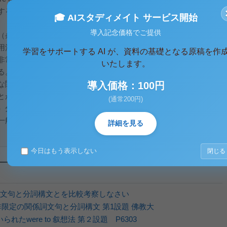
する２つの用法について、それぞれの特徴を適切な例文を挙げ
🎓 AIスタディメイト サービス開始
導入記念価格でご提供
（条件文句と主文句からなる文）の種類について概説を付して
用法の違いを整理する上で、条件文の種類を、それぞれの相違
学習をサポートする AI が、資料の基礎となる原稿を作
非常に有効であると考えられるからである。
いたします。
る。そしてそれぞれの条件文句に用いられる述語動詞は、その
な関連があり、条件文句と主文句に使われる各々の述語動詞の
導入価格：100円
とが、各種条件文句の理解に欠かせない。
(通常200円)
）分類法はテキスト「新英文法」に準拠した。
一般論として、仮定して、そこから帰結を引き出す文であ
詳細を見る
今日はもう表示しない
閉じる
文句と分詞構文とを比較考察しなさい
非限定の関係詞文句と分詞構文 第1設題 佛教大
れたwere to 叙想法 第２設題 P6303