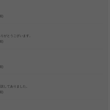
前)
ありがとうございます。
前)
前)
解説してありました。
前)