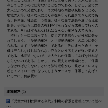
な自立とは程遠い「保護」される立場であり、大人たちに依
存してしまうのは仕方ないことなのである。しかし、全ての
大人はかつて児童であり、その時期を両親や親族をはじめ、
地域の人等、様々な人により存在を守られ生きてきたのであ
る。身体面、社会面、心理面、様々な面で成長を遂げる児童
期を、子供たちは自分の権利を守られながら成長して行くの
である。それは守られなければならない権利なのである。
「権利」と一口に言っても、捉え方で意味合いが極端に分か
れてしまう。「受動的権利」と「能動的権利」の二つに分け
られる。まず「受動的権利」であるが、先に述べた通り、子
供は守られなければならない存在という考え方が強い捉え方
である。成長途中なので、大人たちが保護してあげなければ
ならないのである。しかし、その捉え方が極端だと、「保護
しなければならない」という強迫観念から、親がストレスを
感じてノイローゼになってしまうケースや、保護してあげて
いるのに、何故親の...
連関資料
(2)
『児童の権利に関する条約』制度の背景と意義について述べ
よ。