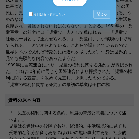
に基づき「児童福祉法」を制定した。その第1条は「すべての国
民は、児童が心身ともに健やかに生まれ、且つ、育成されるよう
閉じる
今日はもう表示しない
努めなければならない。」「すべて児童は、ひとしくその生活を
保障され、愛護されなければならない。」とある。1951年の「児
童憲章」の前文には「児童は、人として尊ばれる。」「児童は、
社会の一員として重んぜられる。」「児童は、よい環境の中で育
てられる。」と定められている。これらで謳われているものは、
世界レベルで見れば時期的には遅れを取ったが、中身は世界的に
見ても先駆的な内容であったようだ。
1989年に国際連合により「児童の権利に関する条約」が採択され
た。これは30年前に同じく国際連合により採択された「児童の権
利に関する宣言」を改めて見直し、採択したものである。
「児童の権利に関する条約」の最初の草案は子供の権
資料の原本内容
「「児童の権利に関する条約」制度の背景と意義について述
べよ。」
児童は発達途中の段階であり、経済的、生活環境的に見ても
受動的な部分が多くあるのは疑いの無い事実である。社会的