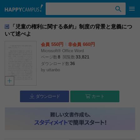
検索ワード入力
「児童の権利に関する条約」制度の背景と意義につ
いて述べよ
550円
l
660円
会員
非会員
Microsoft® Office Word
8
33,821
ページ数
閲覧数
36
ダウンロード数
by
uttanbo
ダウンロード
カート