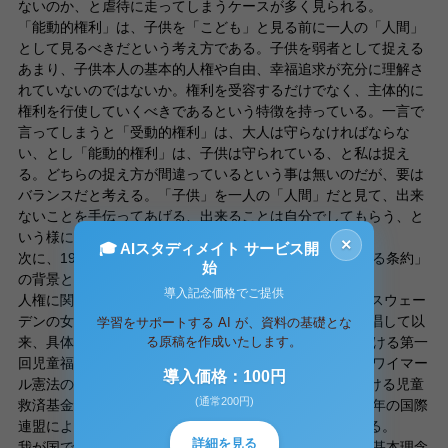
ないのか、と虐待に走ってしまうケースが多く見られる。
「能動的権利」は、子供を「こども」と見る前に一人の「人間」
として見るべきだという考え方である。子供を弱者として捉える
あまり、子供本人の基本的人権や自由、幸福追求が充分に理解さ
れていないのではないか。権利を受容するだけでなく、主体的に
権利を行使していくべきであるという特徴を持っている。一言で
言ってしまうと「受動的権利」は、大人は守らなければならな
い、とし「能動的権利」は、子供は守られている、と私は捉え
る。どちらの捉え方が間違っているという事は無いのだが、要は
バランスだと考える。「子供」を一人の「人間」だと見て、出来
ないことを手伝ってあげる、出来ることは自分でしてもらう、と
いう様に側面から支える姿勢が必要だと考える。
×
🎓 AIスタディメイト サービス開
次に、1989年に国際連合が採択した「児童の権利に関する条約」
始
の背景と保障の歴史について述べる。
導入記念価格でご提供
人権に関して、児童の権利の歴史は浅い。20世紀初頭にスウェー
デンの女流思想家E.ケイが20世紀を「児童の世紀」と主唱して以
学習をサポートする AI が、資料の基礎とな
来、具体化されて来た。例えば、1909年のアメリカにおける第一
る原稿を作成いたします。
回児童福祉白亜館会議の開催、1922年のドイツにおけるワイマー
導入価格：100円
ル憲法の下での「児童法」の制定、同年のイギリスにおける児童
(通常200円)
救済基金団体による「世界児童憲章草案」の提示、1924年の国際
連盟による「児童の権利に関するジュネーブ宣言」がある。
詳細を見る
我が国ではそれより遅れを取り、1947年に日本国憲法の基本理念