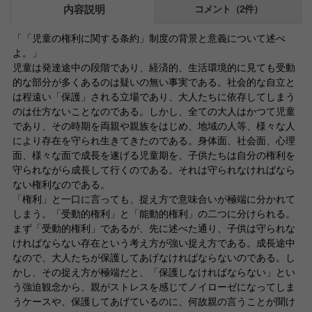
内容説明
コメント（2件）
「「児童の権利に関する条約」制度の背景と意義について述べ
よ。」
児童は発達途中の段階であり、経済的、生活環境的に見ても受動
的な部分が多くあるのは疑いの無い事実である。社会的な自立と
は程遠い「保護」される立場であり、大人たちに依存してしまう
のは仕方ないことなのである。しかし、全ての大人はかつて児童
であり、その時期を両親や親族をはじめ、地域の人等、様々な人
により存在を守られ生きてきたのである。身体面、社会面、心理
面、様々な面で成長を遂げる児童期を、子供たちは自分の権利を
守られながら成長して行くのである。それは守られなければなら
ない権利なのである。
「権利」と一口に言っても、捉え方で意味合いが極端に分かれて
しまう。「受動的権利」と「能動的権利」の二つに分けられる。
まず「受動的権利」であるが、先に述べた通り、子供は守られな
ければならない存在という考え方が強い捉え方である。成長途中
なので、大人たちが保護してあげなければならないのである。し
かし、その捉え方が極端だと、「保護しなければならない」とい
う強迫観念から、親がストレスを感じてノイローゼになってしま
うケースや、保護してあげているのに、何故親の言うことが聞け