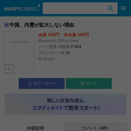
検索ワード入力
中国、内需が拡大しない理由
550円
l
660円
会員
非会員
Microsoft® Office Word
5
2,964
ページ数
閲覧数
10
ダウンロード数
by
kingyo
ダウンロード
カート
内容説明
コメント（0件）