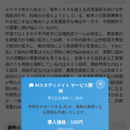
２００３年から始まり、毎年１０％を超える高度成長を続ける中
国経済が今、転換点を迎えようとしている。欧米との貿易摩擦を
引き起こすほど輸出による貿易黒字を伸ばす一方で、中国国内で
の需要に伸び悩んでいるのだ。
中国では１９９０年代前半に設備投資ブームが発生し、製造業の
生産能力が大幅に拡大した結果、９０年代後半には外部需主導型
で経済が拡大し、輸出増加により貿易黒字が定着化した。それに
反して国内の需要はそれと同時に伸び悩み始めたが、実際に国内
での消費財の需要供給を見てみると、全体４６６品目ある工業製
品のうち供給が過剰しているのは４２１品目、需給均等なのは４
５品目、供給不足なのは０品目、農業生産財に至っては全体３２
品目のうち３２品目全てが供給過剰と、生産過剰需要不足の状態
が明らかに見て取れる。今後もこういった外部需要依存の経済状
×
🎓 AIスタディメイト サービス開
態が続くと貿易摩擦や人民元切り上げの圧力がさらに顕著になる
始
可能性があり、経済を内部需要主導型に移行していく必要がある
導入記念価格でご提供
が、一体なぜ１３億をも超える人口を要する中国において、内部
学習をサポートする AI が、資料の基礎とな
需要のみが置いていかれてしまっているのだろうか。
る原稿を作成いたします。
導入価格：100円
資料の原本内容
(通常200円)