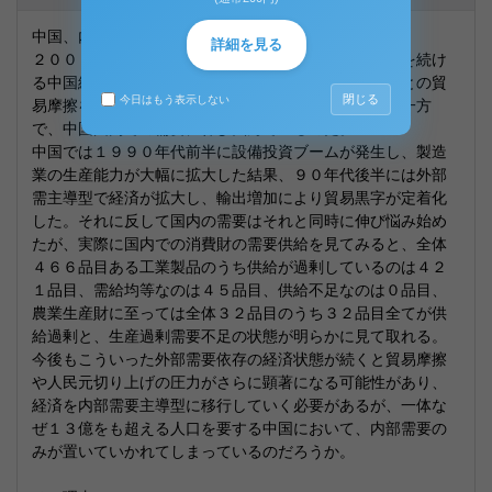
中国、内需拡大が加速しない理由
詳細を見る
２００３年から始まり、毎年１０％を超える高度成長を続け
る中国経済が今、転換点を迎えようとしている。欧米との貿
閉じる
今日はもう表示しない
易摩擦を引き起こすほど輸出による貿易黒字を伸ばす一方
で、中国国内での需要に伸び悩んでいるのだ。
中国では１９９０年代前半に設備投資ブームが発生し、製造
業の生産能力が大幅に拡大した結果、９０年代後半には外部
需主導型で経済が拡大し、輸出増加により貿易黒字が定着化
した。それに反して国内の需要はそれと同時に伸び悩み始め
たが、実際に国内での消費財の需要供給を見てみると、全体
４６６品目ある工業製品のうち供給が過剰しているのは４２
１品目、需給均等なのは４５品目、供給不足なのは０品目、
農業生産財に至っては全体３２品目のうち３２品目全てが供
給過剰と、生産過剰需要不足の状態が明らかに見て取れる。
今後もこういった外部需要依存の経済状態が続くと貿易摩擦
や人民元切り上げの圧力がさらに顕著になる可能性があり、
経済を内部需要主導型に移行していく必要があるが、一体な
ぜ１３億をも超える人口を要する中国において、内部需要の
みが置いていかれてしまっているのだろうか。