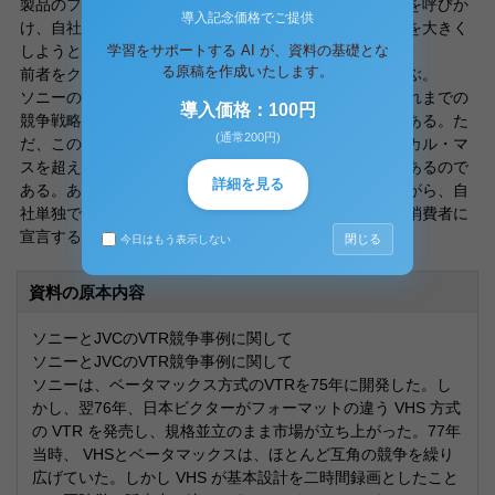
製品のフォーマットを公開して、他社に同じ製品の供給を呼びか
導入記念価格でご提供
け、自社製品と他社製品とのマーケット・シェアの合計を大きく
学習をサポートする AI が、資料の基礎とな
しようとする戦略である。
る原稿を作成いたします。
前者をクローズド戦略と呼び、後者をオープン戦略と呼ぶ。
ソニーのようにクローズド戦略に基づく企業行動は、これまでの
導入価格：100円
競争戦略論で論じられてきた企業行動と大差はないのである。た
(通常200円)
だ、このクローズド戦略によって、自社単独でクリティカル・マ
スを超えることができれば良いが、そうならない場合もあるので
詳細を見る
ある。ある企業が新製品を開発し、独占状態を維持しながら、自
社単独でクリティカル・マスを超える量を提供すると、消費者に
宣言することはできる。
閉じる
今日はもう表示しない
資料の原本内容
ソニーとJVCのVTR競争事例に関して
ソニーとJVCのVTR競争事例に関して
ソニーは、ベータマックス方式のVTRを75年に開発した。し
かし、翌76年、日本ビクターがフォーマットの違う VHS 方式
の VTR を発売し、規格並立のまま市場が立ち上がった。77年
当時、 VHSとベータマックスは、ほとんど互角の競争を繰り
広げていた。しかし VHS が基本設計を二時間録画としたこと