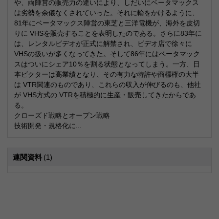
や、両陣営の販売力の違いにより、しだいにベータマックス
は劣勢を余儀なくされていった。それに輪をかけるように、
81年にベータマックス陣営の東芝と三洋電機が、海外を皮切
りに VHSを販売することを表明したのである。さらに83年に
は、レンタルビデオが正式に解禁され、ビデオ店で徐々に
VHSの扱いが多くなってきた。そして86年にはベータマック
スはついにシェア10％を割る状態となってしまう。一方、日
本ビクターは高業績となり、その有力な特許や商標権の大半
は VTR関連のものであり、これらの収入が伸びるのも、他社
が VHS方式の VTRを積極的に生産・販売してきたからであ
る。
クローズド戦略とオープン戦略
技術開発・規格化に...
連関資料
(1)