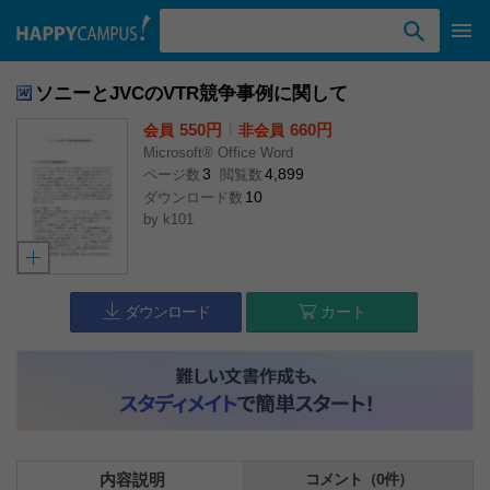
検索ワード入力
ソニーとJVCのVTR競争事例に関して
550円
l
660円
会員
非会員
Microsoft® Office Word
3
4,899
ページ数
閲覧数
10
ダウンロード数
by
k101
ダウンロード
カート
内容説明
コメント（0件）