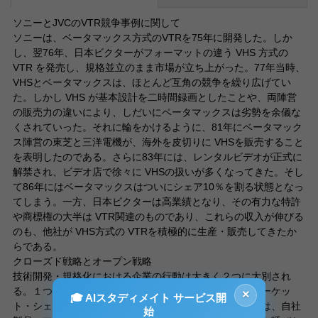
ソニーとJVCのVTR競争事例に関して
ソニーは、ベータマックス方式のVTRを75年に開発した。しか
し、翌76年、日本ビクターがフォーマットの違う VHS 方式の
VTR を発売し、規格並立のまま市場が立ち上がった。77年当時、
VHSとベータマックスは、ほとんど互角の競争を繰り広げてい
た。しかし VHS が基本設計を二時間録画としたことや、両陣営
の販売力の違いにより、しだいにベータマックスは劣勢を余儀な
くされていった。それに輪をかけるように、81年にベータマック
ス陣営の東芝と三洋電機が、海外を皮切りに VHSを販売すること
を表明したのである。さらに83年には、レンタルビデオが正式に
解禁され、ビデオ店で徐々に VHSの扱いが多くなってきた。そし
て86年にはベータマックスはついにシェア10％を割る状態となっ
てしまう。一方、日本ビクターは高業績となり、その有力な特許
や商標権の大半は VTR関連のものであり、これらの収入が伸びる
のも、他社が VHS方式の VTRを積極的に生産・販売してきたか
らである。
クローズド戦略とオープン戦略
技術開発・規格化における企業の行動は大きく２つに大別され
る。１つは、自社単独で、なるべく早期に自社製品のマーケッ
×
🎓 AIスタディメイト サービス開
ト・シェアを大きくしようという戦略であり、もう１つは、自社
始