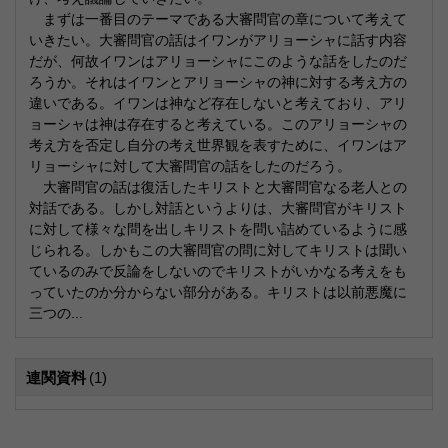
まずは一番目のテーマである大審問官の章について考えて
いきたい。大審問官の話はイワンがアリョーシャに話す内容
だが、何故イワンはアリョーシャにこのような話をしたのだ
ろうか。それはイワンとアリョーシャの神に対する考え方の
違いである。イワンは神など存在しないと考えており、アリ
ョーシャは神は存在すると考えている。このアリョーシャの
考え方を否定し自分の考え世界観を表すために、イワンはア
リョーシャに対して大審問官の話をしたのだろう。
大審問官の話は復活したキリストと大審問官なる老人との
対話である。しかし対話というよりは、大審問官がキリスト
に対して様々な問を出しキリストを問い詰めているように感
じられる。しかもこの大審問官の問に対してキリストは聞い
ているのみで反論をしないのでキリストがいかなる考えをも
っていたのか分からない部分がある。キリストは以前悪魔に
三つの...
連関資料
(1)