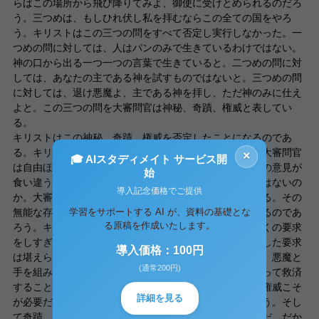
らばこの場所から飛び降りてみよ、御使に受けとめられるのだろ
う。三つめは、もしひれ伏し私を拝むならこの全ての国をやろ
う。キリストはこの三つの問をすべて否定し実行しなかった。一
つめの問に対しては、人はパンのみで生きているわけではない。
神の口から出る一つ一つの言葉で生きていると。二つめの問に対
しては、あなたの主である神を試すものではないと。三つめの問
に対しては、退け悪魔よ、主である神を拝し、ただ神のみに仕え
よと。この三つの問を大審問官は神秘、奇蹟、権威と表してい
る。
キリストはこの神秘、奇蹟、権威を否定したことになるのであ
る。キリストはこれらの問を退け人に自由を与えたが、大審問官
×
🎓 AIスタディメイト サービス開
は自由ほど耐え難いものはないと言っている。この両者の意見が
始
食い違うのは人という存在の見方、考え方が違うからではないの
導入記念価格でご提供
か。大審問官は人を無能で卑しい弱き存在だと考えている。その
学習をサポートする AI が、資料の基礎とな
無能な存在に自由などを与えても意味が無いと言っているのであ
る原稿を作成いたします。
ろう。キリストは人を尊ぶあまり人に対してあまりに多くの要求
をしすぎた。しかし弱き卑しい人間にはキリストが提示した要求
導入価格：100円
は堪えられるものではなかった。だからこそ大審問官は、悪魔と
(通常200円)
手を組み、弱き卑しい人を罪意識から解放し、パンによって救済
することを主張するのである。この事から奇蹟、神秘、権威こそ
詳細を見る
が必要だと大審問官ないしイワンは考えているのであろう。そし
て奇蹟、神秘、権威こそ悪魔が満たしてくれるものなのだ。だか