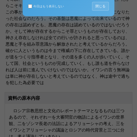
らこそキリストではなく悪魔についているのである。
閉じる
今日はもう表示しない
この事からイワンの世界観とは神秘、奇蹟、権威を基盤になりた
った社会なのだろう。その基盤は悪魔によって出来ているので神
の存在は認めずとも、悪魔の存在は認めているのではないだろう
か。そして神が存在するからこそ罪というものが存在しており、
神さえ存在しなければ全ての行いが許されると思っているのは、
悪魔と手を組み罪意識から解放されたと考えているからだろう。
確かに人というものは今まで権威の下に存在してきている。誰か
が道をつくり指導者となり、その道を多くの人が歩いていく。そ
して国、社会というものが完成していく。もし誰も道を作らなけ
れば人は前に進んでいけないのではないか。イワンの言う無神論
は単に神が存在しないと考えているのではなく、神は途中で過ち
を犯した為必要では
資料の原本内容
ロシア宗教思想と文化のレポートテーマとなるものは三つ
あるので、それぞれ一を大審問官の物語によるイワンの世界
観、二をゾシマ長老の法話によるアリョーシャの考え、三を
イワンとアリョーシャの議論とロシアの時代背景と三つに分
け、考え議論していきたい。