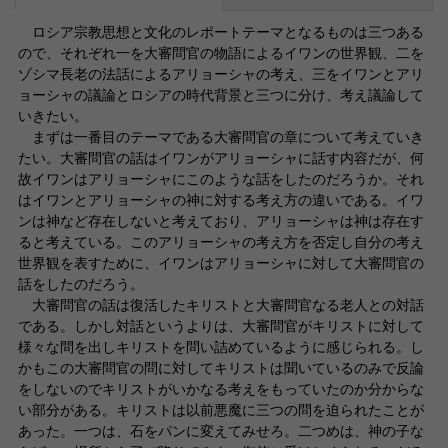
ロシア宗教思想と文化のレポートテーマとなるものは三つある
ので、それぞれ一を大審問官の物語によるイワンの世界観、二を
ゾシマ長老の法話によるアリョーシャの考え、三をイワンとアリ
ョーシャの議論とロシアの時代背景と三つに分け、考え議論して
いきたい。
まずは一番目のテーマである大審問官の章について考えていき
たい。大審問官の話はイワンがアリョーシャに話す内容だが、何
故イワンはアリョーシャにこのような話をしたのだろうか。それ
はイワンとアリョーシャの神に対する考え方の違いである。イワ
ンは神など存在しないと考えており、アリョーシャは神は存在す
ると考えている。このアリョーシャの考え方を否定し自分の考え
世界観を表すために、イワンはアリョーシャに対して大審問官の
話をしたのだろう。
大審問官の話は復活したキリストと大審問官なる老人との対話
である。しかし対話というよりは、大審問官がキリストに対して
様々な問を出しキリストを問い詰めているように感じられる。し
かもこの大審問官の問に対してキリストは聞いているのみで反論
をしないのでキリストがいかなる考えをもっていたのか分からな
い部分がある。キリストは以前悪魔に三つの問を迫られたことが
あった。一つは、石をパンに変えてみせろ。二つめは、神の子な