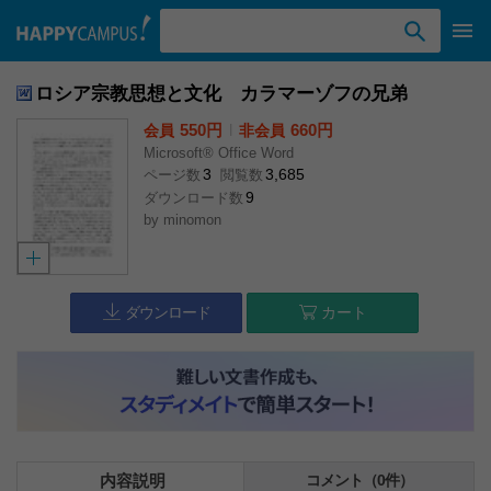
検索ワード入力
ロシア宗教思想と文化 カラマーゾフの兄弟
550円
l
660円
会員
非会員
Microsoft® Office Word
3
3,685
ページ数
閲覧数
9
ダウンロード数
by
minomon
ダウンロード
カート
内容説明
コメント（0件）