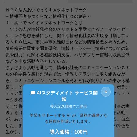
ＮＰＯ法人あいでっくすメタネットワーク
～情報弱者をつくらない情報化社会の創造～
１．あいでっくすメタネットワークとは
全ての人が情報化社会のメリットを享受できるノーマライゼー
ションの思想を基にした、健全な情報化社会の実現を目指してい
るＮＰＯ法人。市民や市民活動団体などの情報格差を補うため、
情報格差に関する調査研究、情報リテラシー（情報についての知
識や能力）に関する相談技術支援、バリアフリー情報の収集提供
などを主な活動内容としている。
さまざまな活動を通して、情報化社会のコミュニケーションスキ
ルの必要性を感じた現在では、情報リテラシーに取り組みなが
ら、コミュニケーションスキルをそれぞれが関り合いの中から構
築し、それを共有の財産とするべく活動中である。また、ボラン
×
🎓 AIスタディメイト サービス開
ティア団体、サークル他さまざまな市民団体・個人とのネットワ
始
ークを構築中。
そして将来的にあいでっくすメタネットワークは「共生社会の実
導入記念価格でご提供
現」を目指しており、個人の幸福と社会の繁栄が一致する活動
学習をサポートする AI が、資料の基礎とな
が、あいでっくすメタネットワークの活動理念としている。自立
る原稿を作成いたします。
した、または自立しようとしている個人・団体が、互いの特色を
生かし、ひとつの目標に向
導入価格：100円