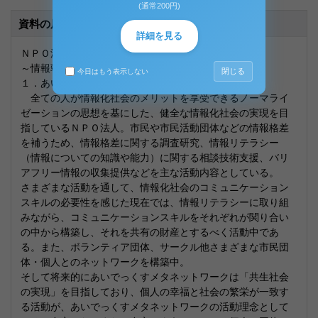
(通常200円)
資料の原本内容
詳細を見る
ＮＰＯ法人あいでっくすメタネットワーク
～情報弱者をつくらない情報化社会の創造～
閉じる
今日はもう表示しない
１．あいでっくすメタネットワークとは
全ての人が情報化社会のメリットを享受できるノーマライ
ゼーションの思想を基にした、健全な情報化社会の実現を目
指しているＮＰＯ法人。市民や市民活動団体などの情報格差
を補うため、情報格差に関する調査研究、情報リテラシー
（情報についての知識や能力）に関する相談技術支援、バリ
アフリー情報の収集提供などを主な活動内容としている。
さまざまな活動を通して、情報化社会のコミュニケーション
スキルの必要性を感じた現在では、情報リテラシーに取り組
みながら、コミュニケーションスキルをそれぞれが関り合い
の中から構築し、それを共有の財産とするべく活動中であ
る。また、ボランティア団体、サークル他さまざまな市民団
体・個人とのネットワークを構築中。
そして将来的にあいでっくすメタネットワークは「共生社会
の実現」を目指しており、個人の幸福と社会の繁栄が一致す
る活動が、あいでっくすメタネットワークの活動理念として