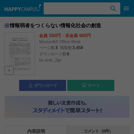
検索ワード入力
情報弱者をつくらない情報化社会の創造
550円
l
660円
会員
非会員
Microsoft® Office Word
3
3,458
ページ数
閲覧数
6
ダウンロード数
by
azaz_2go
ダウンロード
カート
内容説明
コメント（0件）