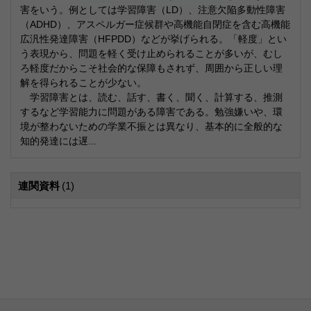
害をいう。例としては学習障害（LD）、注意欠陥多動性障害
（ADHD）、アスペルガー症候群や高機能自閉症を含む高機能
広汎性発達障害（HFPDD）などが挙げられる。「軽度」とい
う表現から、問題を軽く受け止められることが多いが、むし
ろ軽度だからこそ社会的な保障もされず、周囲から正しい理
解を得られることが少ない。
学習障害とは、読む、話す、書く、聞く、計算する、推測
するなど学習能力に問題がある障害である。勉強嫌いや、環
境が整わないための学業不振とは異なり、基本的に全般的な
知的発達には遅...
連関資料
(1)