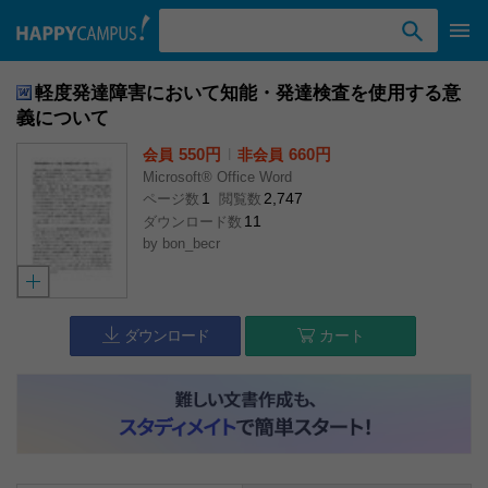
検索ワード入力
軽度発達障害において知能・発達検査を使用する意
義について
550円
l
660円
会員
非会員
Microsoft® Office Word
1
2,747
ページ数
閲覧数
11
ダウンロード数
by
bon_becr
ダウンロード
カート