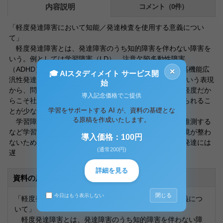
内容説明
コメント（0件）
「軽度発達障害において知能／発達検査を使用する意義につい
て」
軽度発達障害とは、発達障害のうち知的障害を伴わない障害を
いう。例としては学習障害（LD）、注意欠陥多動性障害
（ADHD）、アスペルガー症候群や高機能自閉症を含む高機能広
×
🎓 AIスタディメイト サービス開
汎性発達障害（HFPDD）などが挙げられる。「軽度」という表現
始
から、問題を軽く受け止められることが多いが、むしろ軽度だか
導入記念価格でご提供
らこそ社会的な保障もされず、周囲から正しい理解を得られるこ
学習をサポートする AI が、資料の基礎とな
とが少ない。
る原稿を作成いたします。
学習障害とは、読む、話す、書く、聞く、計算する、推測する
など学習能力に問題がある障害である。勉強嫌いや、環境が整わ
導入価格：100円
ないための学業不振とは異なり、基本的に全般的な知的発達には
(通常200円)
遅
詳細を見る
資料の原本内容
閉じる
今日はもう表示しない
「軽度発達障害において知能／発達検査を使用する意義につ
いて」
軽度発達障害とは、発達障害のうち知的障害を伴わない障