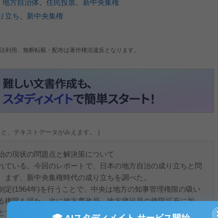
、
地方自治体
、
住民投票
、
新中央集権
り立ち
、
新中央集権
法利用、無断転載・配布は著作権法違反となります。
ると、テキストデータがみえます。 )
治の現状の問題点と解決策について
れている。今回のレポートで、日本の地方自治の成り立ちと問
。まず、新中央集権時代の成り立ちを調べた。
(1964年)を行うことで、中央は地方の知事管理権限の吸い
る権限を得た。次に地方農政局、地方建設局の権限拡充に加
とで戦前からの中央―地方間の主従とも呼べる関係が強化され
🎓 AIスタディメイト サービス開始