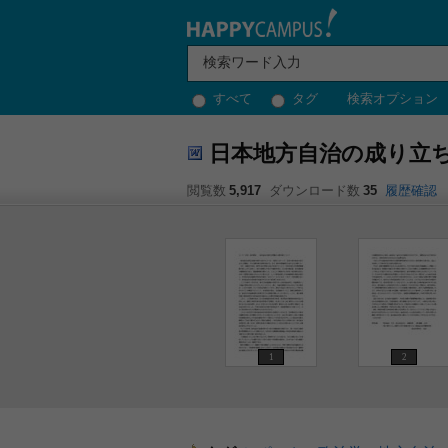
すべて
タグ
検索オプション
日本地方自治の成り立
閲覧数
5,917
ダウンロード数
35
履歴確認
1
2