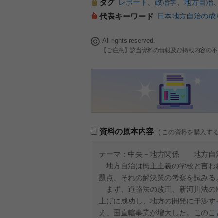
レポート
、
政治学
、
地方自治
タグ
日本地方自治の成
代表キーワード
All rights reserved.
【ご注意】該当資料の情報及び掲載内容の不
資料の原本内容
( この資料を購入す
テーマ：中央－地方関係 地方自
地方自治は民主主義の学校と言わ
題点、それの解決策の考察を試みる
まず、道路法の改正、新河川法の制定
上げに成功し、地方の開発に干渉す
え、国直轄事業が増大した。このこ