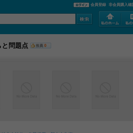
会員登録
非会員購入確
ちと問題点
推薦
0