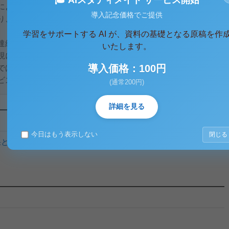
による利益集団の噴出が進行し、多元的な政治過程の形成が余
導入記念価格でご提供
り、行政過程において、地方自治体が各地域の利益を守るため
学習をサポートする AI が、資料の基礎となる原稿を作
達組織の末端であった地方自治体が、利益集団として独自の働
いたします。
現に、利益を重視するものならではの視点が、これまで地域、
導入価格：100円
では当たり前のものとして受け止められている環境アセスメン
、...
(通常200円)
詳細を見る
今日はもう表示しない
閉じる
果と課題