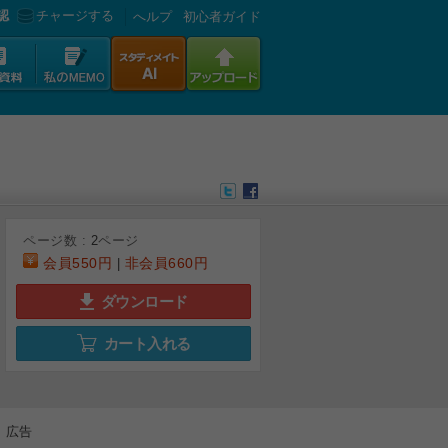
認
チャージする
へルプ
初心者ガイド
ページ数 :
2
ページ
会員
550円
非会員
660円
|
ダウンロード
カート入れる
広告