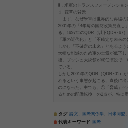
Ⅱ．米軍のトランスフォーメンショ
１. 変革の背景
まず、なぜ米軍は世界的な再編の動
2001年の「4年毎の国防政策見直し」（Qu
る。1997年のQDR（以下QDR･
「軍の近代化」と「不確定な未来の
しかし「不確定の未来」とあるよう
大幅な削減のため軍の士気が低下し
後、ブッシュ大統領が就任演説で「
ている。
しかし2001年のQDR（QDR･0
れるという事態が起こる。直後に出さ
のになった。中でも、①「脅威」ベ
るための配備転換 の2点が、特に
論文
、
国際関係学
、
日米同盟
タグ
国際
代表キーワード