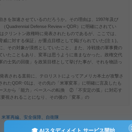
ン
きを加速させているのだろうか。その理由は、1997年及び
adrennial Defense Review＝QDR）に明確にされてい
97）はクリントン政権時に発表されたものであるが、ここでは、
脅威に対する保証」が重点目標として掲げられていた(注１)。
に、その対象が漠然としていたこと、また、冷戦後の軍事費の
ていたこともあり、変革は思うように進まなかった。政権交代
軍の士気の回復」を政策目標として挙げた事が、それを物語っ
1）が発表される直前に、テロリストによってアメリカ本土が攻撃さ
れたQDR･01は、その先の「米軍変革」に明確に言及したも
ースから「能力」ベースへの転換 ②「不安定の弧」に対応す
重要視されることになり、その後の「変革」の
、
米軍再編
、
安全保障
、
自衛隊
🎓 AIスタディメイト サービス開始