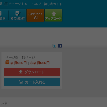
認
チャージする
へルプ
初心者ガイド
ページ数 :
13
ページ
会員
550円
非会員
660円
|
ダウンロード
カート入れる
6
7
8
9
広告