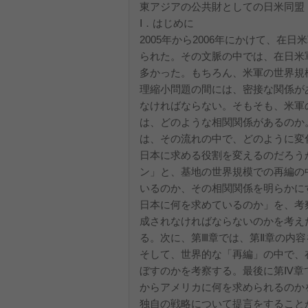
東アジアの公共財としての日米同盟
Ⅰ．はじめに
2005年から2006年にかけて、
られた。その文脈の中では、在日米
多かった。もちろん、米軍の世界規
理縮小問題の間には、密接な関係が
なければならない。そもそも、米軍
は、どのような相関関係があるのか
は、その流れの中で、どのように変
日本に求める役割を変えるのだろう
ン」と、基地の世界規模での再編の
いるのか、その相関関係を明らかに
日本に何を求めているのか」を、考
成されなければならないのかを考え
る。次に、第Ⅲ章では、第Ⅱ章の内
そして、世界的な「再編」の中で、
ぼすのかを考察する。最後に第Ⅳ章
からアメリカに何を求められるのか
独自の戦略について提言をすること