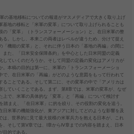
在日米軍の基地移転についての報道がマスメディアで大きく取り上げ
軍基地の移転と「米軍の変革」について取り上げられることも
模の「変革」（トランスフォーメーション）と、在日米軍の整
ある。しかし、本来この両者はレベルが違うため、分けて捉え
の「機能の変革」と、それに伴う日本の「基地の再編」の間に
。また、「日米安全保障条約」を中心とした日米同盟の定義
化していくのだろうか。そして同盟の定義の変化はアメリカが
か。本稿の目的は第一に、米軍の「トランスフォーメーショ
中で、在日米軍の「再編」がどのような意図をもって行われて
することである。そして第二に、その変革の中で「アメリカは
察していくことである。まず、第Ⅱ章では、米軍の変革が、なぜ
た上で、米軍の具体的な「変革」と「再編」について検討す
容を踏まえ、「在日米軍」に的を絞り、その役割の変化を追う。
在日米軍の機能強化が、東アジアに対してどのような影響を及
では、世界的に見て最大規模の米軍兵力を抱える日本が、これ
を、そして第Ⅴ章では、Ⅰ章からⅣ章までの内容を踏まえ、日本
が目的である。