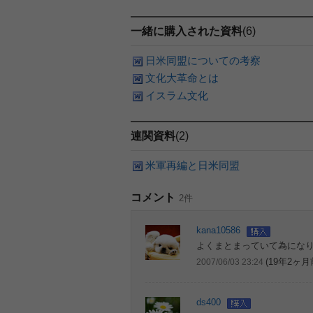
一緒に購入された資料
(6)
日米同盟についての考察
文化大革命とは
イスラム文化
連関資料
(2)
米軍再編と日米同盟
コメント
2件
kana10586
よくまとまっていて為にな
(19年2ヶ月
2007/06/03 23:24
ds400