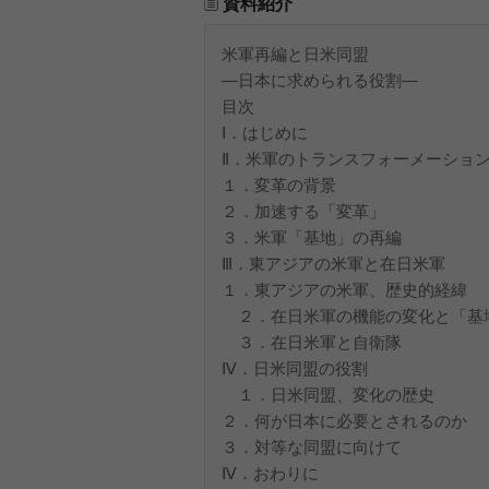
資料紹介
米軍再編と日米同盟
―日本に求められる役割―
目次
Ⅰ．はじめに
Ⅱ．米軍のトランスフォーメーショ
１．変革の背景
２．加速する「変革」
３．米軍「基地」の再編
Ⅲ．東アジアの米軍と在日米軍
１．東アジアの米軍、歴史的経緯
２．在日米軍の機能の変化と「基
３．在日米軍と自衛隊
Ⅳ．日米同盟の役割
１．日米同盟、変化の歴史
２．何が日本に必要とされるのか
３．対等な同盟に向けて
Ⅳ．おわりに