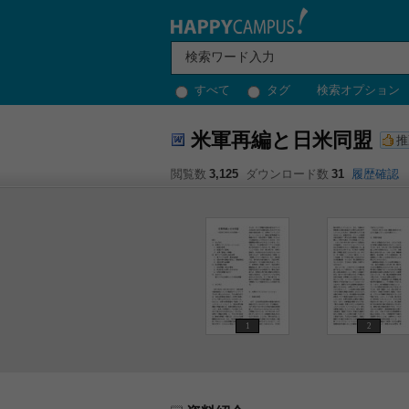
すべて
タグ
検索オプション
米軍再編と日米同盟
推
閲覧数
3,125
ダウンロード数
31
履歴確認
1
2