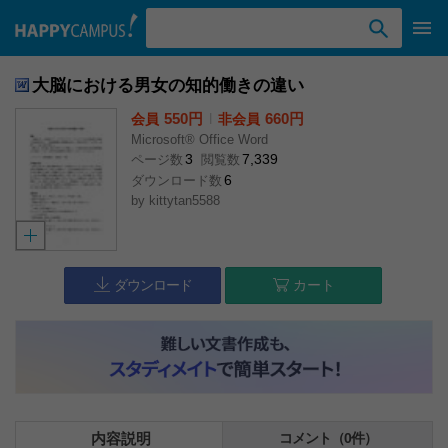
検索ワード入力
大脳における男女の知的働きの違い
550円
l
660円
会員
非会員
Microsoft® Office Word
3
7,339
ページ数
閲覧数
6
ダウンロード数
by
kittytan5588
ダウンロード
カート
内容説明
コメント（0件）