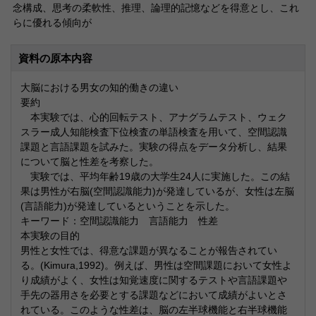
念構成、思考の柔軟性、推理、論理的記憶などを得意とし、これ
らに優れる傾向が
資料の原本内容
大脳における男女の知的働きの違い
要約
本実験では、心的回転テスト、アナグラムテスト、ウェク
スラー成人知能検査下位検査の単語検査を用いて、空間認識
課題と言語課題を試みた。実験の得点をデータ分析し、結果
について脳と性差を考察した。
実験では、平均年齢19歳の大学生24人に実施した。この結
果は男性が右脳(空間認識能力)が発達しているが、女性は左脳
(言語能力)が発達しているということを示した。
キーワード：空間認識能力 言語能力 性差
本実験の目的
男性と女性では、得意な課題が異なることが報告されてい
る。(Kimura,1992)。例えば、男性は空間課題において女性よ
り成績がよく、女性は知覚速度に関するテストや言語課題や
手先の器用さを必要とする課題などにおいて成績がよいとさ
れている。このような性差は、脳の左半球機能と右半球機能