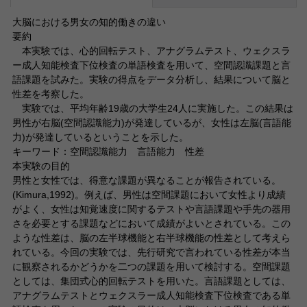
大脳における男女の知的働きの違い
要約
本実験では、心的回転テスト、アナグラムテスト、ウェクスラ
ー成人知能検査下位検査の単語検査を用いて、空間認識課題と言
語課題を試みた。実験の得点をデータ分析し、結果について脳と
性差を考察した。
実験では、平均年齢19歳の大学生24人に実施した。この結果は
男性が右脳(空間認識能力)が発達しているが、女性は左脳(言語能
力)が発達しているということを示した。
キーワード：空間認識能力 言語能力 性差
本実験の目的
男性と女性では、得意な課題が異なることが報告されている。
(Kimura,1992)。例えば、男性は空間課題において女性より成績
がよく、女性は知覚速度に関するテストや言語課題や手先の器用
さを必要とする課題などにおいて成績がよいとされている。この
ような性差は、脳の左半球機能と右半球機能の性差として考えら
れている。今回の実験では、先行研究で言われている性差が本当
に観察されるかどうかを二つの課題を用いて検討する。空間課題
としては、集団式心的回転テストを用いた。言語課題としては、
アナグラムテストとウェクスラー成人知能検査下位検査である単