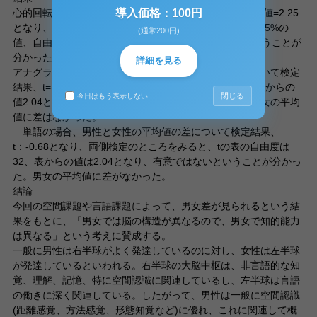
心的回転テスト男性と女性の平均差について検定結果、t値=2.25
導入価格：100円
となり、両側検定のところをみると、tの表の自由度32の5%の
(通常200円)
値、自由度30で代用：2.04となり、平均値差があるということが
分かった。男女の成績には差があり、男の方がよかった。
詳細を見る
アナグラムテストの場合、男性と女性の平均値の差について検定
結果、t=-1.26となり、両側検定のところをみると、tの表からの
閉じる
今日はもう表示しない
値2.04となり、有意ではないということが分かった。男女の平均
値に差はなかった。
単語の場合、男性と女性の平均値の差について検定結果、
t：-0.68となり、両側検定のところをみると、tの表の自由度は
32、表からの値は2.04となり、有意ではないということが分かっ
た。男女の平均値に差がなかった。
結論
今回の空間課題や言語課題によって、男女差が見られるという結
果をもとに、「男女では脳の構造が異なるので、男女で知的能力
は異なる」という考えに賛成する。
一般に男性は右半球がよく発達しているのに対し、女性は左半球
が発達しているといわれる。右半球の大脳中枢は、非言語的な知
覚、理解、記憶、特に空間認識に関連しているし、左半球は言語
の働きに深く関連している。したがって、男性は一般に空間認識
(距離感覚、方法感覚、形態知覚など)に優れ、これに関連して概