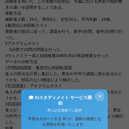
語検査を用いた。この実験の目的は、大脳における男女の知的働
きの違いを説明することである。
実験方法
被験者人数：24人、男性8人、女性16人。平均年齢：19歳。
1集団式心的回転テスト
実験者の指示に従って、課題を行う。前半3分間、後半3分間で行
った。
2アナグラムテスト
5分間で20問の問題を行った。
3ウェクスラー成人知能検査(WAIS-R)の単語検査を行った。
データの分析方法
1空間認知課題：集団式心的回転課題
各人の得点を計算し集計した。男女の平均で成績に差があるかど
うかを、対応のないt検定により検討した。
2言語課題1：アナグラムテスト
各人の得点を計算し集計した。男女の平均で成績に差があるかど
×
🎓 AIスタディメイト サービス開
うかを、対応のないt検定により検討した。
始
3言語課題2：WAIS-Rの単語課題
各人が、採点基準(別資料)に従って解答を採点し集計した。男女
導入記念価格でご提供
の平均で成績に差があるかどうかを、対応のないt検定により検討
学習をサポートする AI が、資料の基礎とな
した。
る原稿を作成いたします。
結果