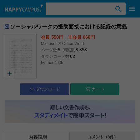
検索ワード入力
ソーシャルワークの援助面接における記録の意義
550円
l
660円
会員
非会員
Microsoft® Office Word
5
8,858
ページ数
閲覧数
62
ダウンロード数
by
mas400h
ダウンロード
カート
内容説明
コメント（3件）