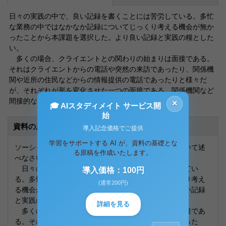
日々の実践の中で、良い記録を書くことには苦労している。多忙
な業務の中ではなかなか記録についてじっくり考える機会が無か
ったことから本課題を選択した。より良い記録と実践の糧とした
い。
多くの場合、クライエントとの関わりの始まりは面接である。
それはクライエントからの電話や突然の来訪であったり、関係機
関や近所の住民などからの情報提供の電話であったりと様々だ
が、それぞれが形を変化させた一つの面接である。関係機関など
間接的なスタートの場合は、この後クライエント
×
🎓 AIスタディメイト サービス開
始
資料の原本内容
導入記念価格でご提供
学習をサポートする AI が、資料の基礎とな
ソーシャルワークの援助面接における記録の意義について述
る原稿を作成いたします。
べなさい。
日々の実践の中で、良い記録を書くことには苦労してい
導入価格：100円
る。多忙な業務の中ではなかなか記録についてじっくり考え
(通常200円)
る機会が無かったことから本課題を選択した。より良い記録
と実践の糧としたい。
詳細を見る
多くの場合、クライエントとの関わりの始まりは面接であ
る。それはクライエントからの電話や突然の来訪であった