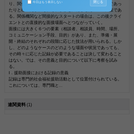
閉じる
今日はもう表示しない
り、関係機関や近所の住民などからの情報提供の電話であっ
たりと様々だが、それぞれが形を変化させた一つの面接であ
る。関係機関など間接的なスタートの場合は、この後クライ
エントとの直接的な面接場面へとつながっていく。
面接には大きく６つの要素（相談者、相談員、時間、場所、
コミュニケーション手段、目的）があり、また、準備・展
開・終結のそれぞれの段階に応じた技法が用いられる。しか
し、どのようなケースのどのような場面や状況であっても、
その時々に応じた記録が必要であることは決して変わること
はない。では、その意義と目的について以下に考察を試み
る。
Ⅰ．援助面接における記録の意義
記録は専門的社会福祉援助活動として位置付けられている。
これについては、専門職と...
連関資料
(1)