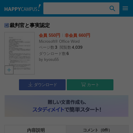
検索ワード入力
裁判官と事実認定
550円
l
660円
会員
非会員
Microsoft® Office Word
3
4,039
ページ数
閲覧数
6
ダウンロード数
by
kyosu55
ダウンロード
カート
内容説明
コメント（0件）