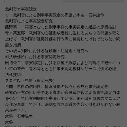
裁判官と事実認定
１ 裁判官による刑事事実認定の系譜と木谷・石井論争
裁判官による事実認定研究
藤野英一；再審となった刑事事件の事実認定の過誤の原因検討
青木英五郎；裁判官の心証形成過程に生じるあらゆる問題を取り
上げて、裁判官が証拠評価を行う際に留意しなければならない問
題を指摘
その後→判断における経験則・注意則の研究へ
司法研修所における事実認定研究
田辺公二；事実認定における諸種の誤謬および判断の主観性につ
いての警告、青木等とともに事実認定教材シリーズ（供述心理、
法廷技術）
２０年以上中断（田辺死去）
再開→自白の信用性、情況証拠の観点から見た事実認定等
研究の一方の担い手である青木が官僚裁判官による事実認定自体
を否定して陪審制採用を主張している。また研究成果のマニュア
ル化が進展しており、深刻な誤判回避の内容が引き継がれない結
果が生じた。
木谷・石井論争
木谷