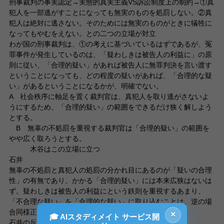
刑事裁判の事実認定→実態的真実主義VS訴訟制度上の制約→①真
犯人を一部逃がすことになっても無実のものを処罰しない。②真
犯人は絶対に逃さない。そのためには無実のものがときに犠牲に
なってもやむをえない。との二つの立場が対立
わが国の刑事裁判は、①の考えに基づいているはずであるが、冤
罪事件が発生しているのは、「疑わしきは被告人の利益に」の原
則に従い、「合理的疑い」があれば被告人に無罪判決を言い渡す
ということになっても、どの程度の疑いがあれば、「合理的な疑
い」があるということになるかが、明確でない。
A 社会秩序に軸足を置く裁判官は、真犯人を取り逃がさないよ
うにするため、「合理的疑い」の範囲をできるだけ狭く解しよう
とする。
B 無辜の不処罰を重視する裁判官は「合理的疑い」の範囲を
やや広く取ろうとする。
木谷はこの立場に立つ
石井
無辜の不処罰と真犯人の処罰の分かれ目にあるのが「疑いの合理
性」の有無であり、かかる「合理的疑い」には本来広狭はないは
ず。疑わしきは被告人の利益にという鉄則を重視するあまり、
「不合理な疑い」を「合理的な疑い」に取り込むことは、逆の場
合同様正義に反する。
×
🎓 AIスタディメイト サービス開
石井の反論