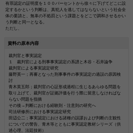
有罪認定の証明度を１００パーセントから徐々に下げてどこに設
定するかという判断は、真犯人を逃してはならないという社会全
体の要請と、無辜の不処罰という課題とをどこで調和させるかい
う判断と同一となる。
ただし、
資料の原本内容
裁判官と事実認定
１ 裁判官による刑事事実認定の系譜と木谷・石井論争
裁判官による事実認定研究
藤野英一；再審となった刑事事件の事実認定の過誤の原因検
討
青木英五郎；裁判官の心証形成過程に生じるあらゆる問題を
取り上げて、裁判官が証拠評価を行う際に留意しなければな
らない問題を指摘
その後→判断における経験則・注意則の研究へ
司法研修所における事実認定研究
田辺公二；事実認定における諸種の誤謬および判断の主観性
についての警告、青木等とともに事実認定教材シリーズ（供
述心理、法廷技術）