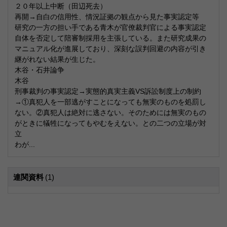
２０年以上中断（田辺死去）
再開→自白の信用性、情況証拠の観点から見た事実認定等
研究の一方の担い手である青木が官僚裁判官による事実認定
自体を否定して陪審制採用を主張している。また研究成果の
マニュアル化が進展しており、深刻な誤判回避の内容が引き
継がれない結果が生じた。
木谷・石井論争
木谷
刑事裁判の事実認定→実態的真実主義VS訴訟制度上の制約
→①真犯人を一部逃がすことになっても無実のものを処罰し
ない。②真犯人は絶対に逃さない。そのためには無実のもの
がときに犠牲になってもやむをえない。との二つの立場が対
立
わが...
連関資料
(1)