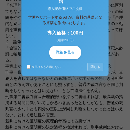
始
「合理的な疑い」と「不合理な疑い」との間には、きれいに区別
導入記念価格でご提供
できない帯状の中間地帯がどうしても残る。「合理的疑い」の範
学習をサポートする AI が、資料の基礎とな
囲をやや広めに取ったからといって、「不合理な疑い」を「合理
る原稿を作成いたします。
的な疑い」の中に取り込むことになるはずがない。→無辜の不処
罰を重視して、「合理的疑い」の範囲をもう少し広めにとってほ
導入価格：100円
しい。
(通常200円)
２ 論争の背景
「合理的疑い」の範囲をどう取るかの判断の背後には、真犯人必
詳細を見る
罰に軸足を置くか、無辜の不処罰主義に軸足を置くかの差があ
る。
事実上かかる区別が存在することを示す興味深い判決説示
閉じる
今日はもう表示しない
刑事一審裁判官→合理的疑いを狭く解しすぎた問題があるが、真
犯人を逃してはならないとの命題に近い立場からの悪しき分析主
義との考え方があることにも照らすと、普通の裁判官なら同じ判
断をしなかったとはいえない、として違法性を否定。
刑事第二審裁判官→合理的疑いを持って審理すれば、最高裁の指
摘する疑問に気づいてしかるべきあったとしながらも、普通の裁
判官の少なくとも四分の三以上が同じ判断をしなかったとはいえ
ない、として違法性を否定。
裁判における証明度の原理的考察による裏づけ
裁判における証明度の決定過程を検討すれば、刑事裁判における