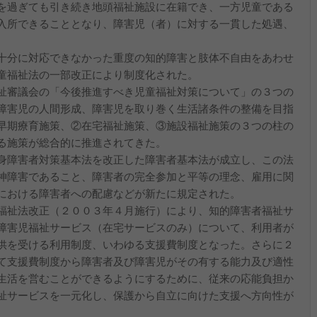
を過ぎても引き続き地頭福祉施設に在籍でき、一方児童である
入所できることとなり、障害児（者）に対する一貫した処遇、
十分に対応できなかった重度の知的障害と肢体不自由をあわせ
童福祉法の一部改正により制度化された。
祉審議会の「今後推進すべき児童福祉対策について」の３つの
障害児の人間形成、障害児を取り巻く生活諸条件の整備を目指
早期療育施策、②在宅福祉施策、③施設福祉施策の３つの柱の
る施策が総合的に推進されてきた。
身障害者対策基本法を改正した障害者基本法が成立し、この法
神障害であること、障害者の完全参加と平等の理念、雇用に関
における障害者への配慮などが新たに規定された。
福祉法改正（２００３年４月施行）により、知的障害者福祉サ
障害児福祉サービス（在宅サービスのみ）について、利用者が
供を受ける利用制度、いわゆる支援費制度となった。さらに２
て支援費制度から障害者及び障害児がその有する能力及び適性
生活を営むことができるようにするために、従来の応能負担か
祉サービスを一元化し、保護から自立に向けた支援へ方向性が