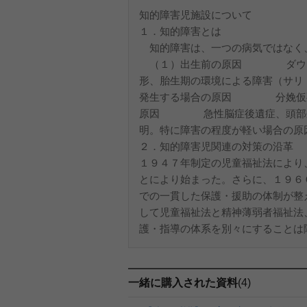
知的障害児施設について
１．知的障害とは
知的障害は、一つの病気ではなく
（１）出生前の原因 ダウン症
形、胎生期の環境による障害（サリ
発生する場合の原因 分娩仮死、
原因 急性脳症後遺症、頭部
明。特に障害の程度が軽い場合の原
２．知的障害児関連の対策の沿革
１９４７年制定の児童福祉法により
とにより始まった。さらに、１９６
での一貫した保護・援助の体制が整
して児童福祉法と精神薄弱者福祉法
護・指導の体系を別々にすることは障
一緒に購入された資料
(4)