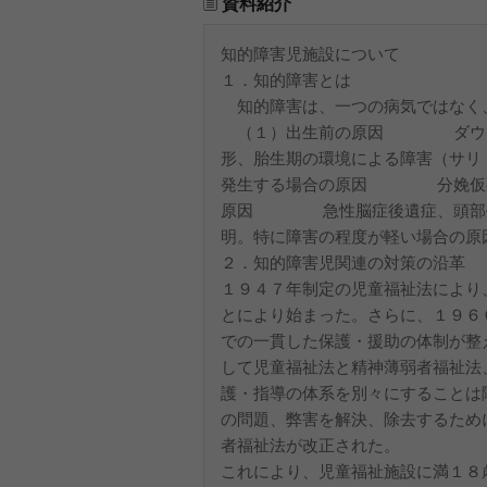
資料紹介
知的障害児施設について
１．知的障害とは
知的障害は、一つの病気ではなく
（１）出生前の原因 ダウン症
形、胎生期の環境による障害（サリ
発生する場合の原因 分娩仮死、
原因 急性脳症後遺症、頭部
明。特に障害の程度が軽い場合の原
２．知的障害児関連の対策の沿革
１９４７年制定の児童福祉法により
とにより始まった。さらに、１９６
での一貫した保護・援助の体制が整
して児童福祉法と精神薄弱者福祉法
護・指導の体系を別々にすることは
の問題、弊害を解決、除去するため
者福祉法が改正された。
これにより、児童福祉施設に満１８