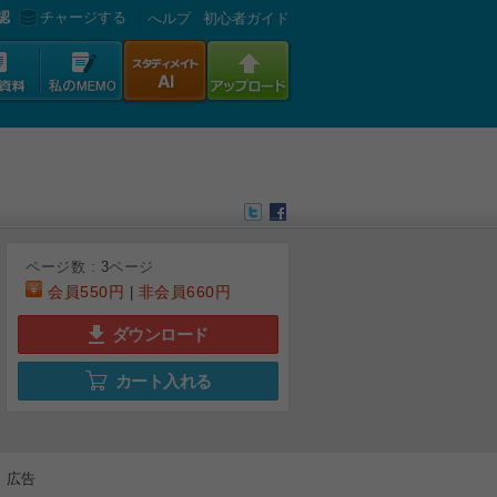
認
チャージする
へルプ
初心者ガイド
ページ数 :
3
ページ
会員
550円
非会員
660円
|
ダウンロード
カート入れる
広告