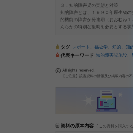
３．知的障害児の実態と対策
知的障害とは、１９９０年厚生省の
的機能の障害が発達期（おおむね１
んらかの特別な援助を必要とする状
レポート
、
福祉学
、
知的
、
知
タグ
知的障害児施設
、
代表キーワード
All rights reserved.
【ご注意】該当資料の情報及び掲載内容の不
資料の原本内容
( この資料を購入す