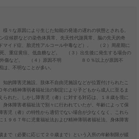
、様々な原因により生じた知能の発達の遅れの状態とされる。
候群などの染色体異常、先天性代謝異常、脳の先天的奇
ドマイド症、胎児性アルコール中毒など）。 （２）周産期に
重症黄疸、低血糖など。 （３）出生後に発生する場合の
外傷など。 （４）原因不明 ８０％以上が原因不
因は、不明なことが多い。
、知的障害児施設、肢体不自由児施設などが位置付けられたこ
０年の精神薄弱者福祉法の制定により子どもから成人に至るま
えられた。しかし障害児（者）に対する対応は、１８歳を境に
、身体障害者福祉法で別々に行われていたが、年齢によって保
障害児（者）の特性から適切でない場合が少なくなく、これら
に１９６７年に児童福祉法および精神薄弱者福祉法、身体障害
歳まで（必要に応じて２０歳まで）という入所の年齢制限が緩