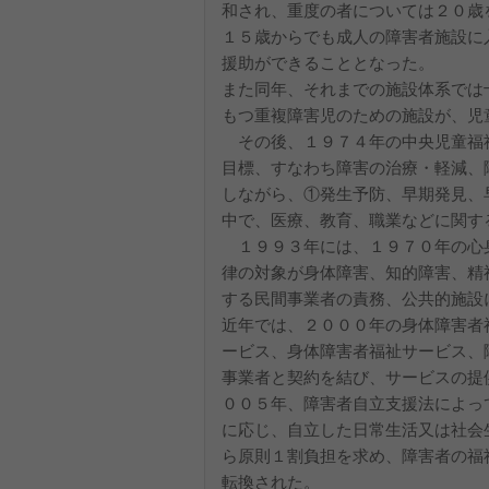
和され、重度の者については２０歳
１５歳からでも成人の障害者施設に
援助ができることとなった。
また同年、それまでの施設体系では
もつ重複障害児のための施設が、児
その後、１９７４年の中央児童福
目標、すなわち障害の治療・軽減、
しながら、①発生予防、早期発見、
中で、医療、教育、職業などに関す
１９９３年には、１９７０年の心
律の対象が身体障害、知的障害、精
する民間事業者の責務、公共的施設
近年では、２０００年の身体障害者
ービス、身体障害者福祉サービス、
事業者と契約を結び、サービスの提
００５年、障害者自立支援法によっ
に応じ、自立した日常生活又は社会
ら原則１割負担を求め、障害者の福
転換された。