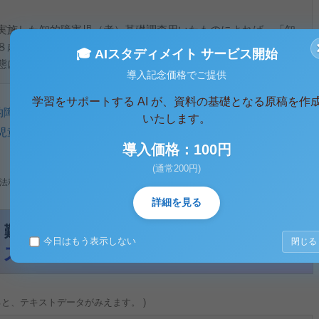
実施した知的障害児（者）基礎調査用いたものによれば、「知
８歳まで）にあらわれ、日常生活に支障が生じているため、な
🎓 AIスタディメイト サービス開始
態にある者」で、さらに「知的機能の障害とは、標準化
導入記念価格でご提供
学習をサポートする AI が、資料の基礎となる原稿を作
的障害
、
児童施設
、
知的障害児施設
いたします。
児童施設
導入価格：100円
(通常200円)
法利用、無断転載・配布は著作権法違反となります。
詳細を見る
今日はもう表示しない
閉じる
ると、テキストデータがみえます。 )