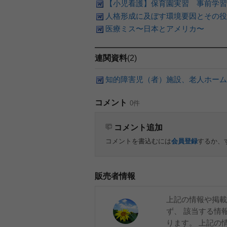
【小児看護】保育園実習 事前学習
人格形成に及ぼす環境要因とその役
医療ミス〜日本とアメリカ〜
連関資料
(2)
知的障害児（者）施設、老人ホーム
コメント
0件
コメント追加
コメントを書込むには
会員登録
するか、
販売者情報
上記の情報や掲載
ず、 該当する情
ります。 上記の