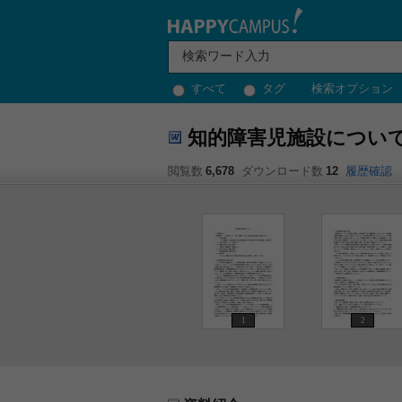
すべて
タグ
検索オプション
知的障害児施設につい
閲覧数
6,678
ダウンロード数
12
履歴確認
1
2