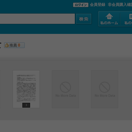
会員登録
非会員購入確
て
推薦
0
3