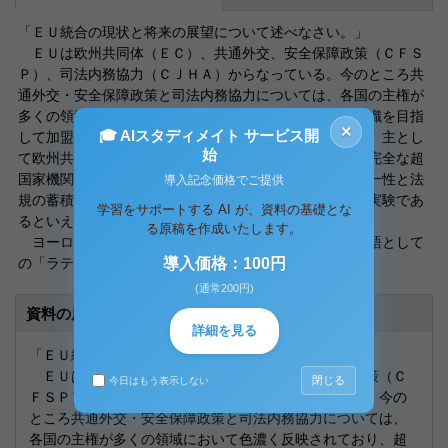
「ＥＵ統合の現状と将来の展望について述べなさい。」
ＥＵは欧州共同体（ＥＣ）、共通外交、安全保障政策（ＣＦＳ
Ｐ）、司法内務協力（ＣＪＨＡ）からなっている。今のところ共
通外交・安全保障政策と司法内務協力については、各国の主権が
多くの領域において色濃く反映されており、超国家的組織を目指
×
🎓 AIスタディメイト サービス開
して加盟国の主権を制約することをやむなしとするのは、主とし
始
て欧州共同体の部分でしかない。その意味ではＥＵは不完全な超
国家機関であるが、それでも過去に例を見ないほどの統一性と法
導入記念価格でご提供
規の蓄積を備えている。その意味で、ＥＵ統合は歴史的実験であ
学習をサポートする AI が、資料の基礎とな
るといえる。
る原稿を作成いたします。
ヨーロッパは共通の公法としての「ローマ法」と共通語として
の「ラテン
導入価格：100円
(通常200円)
資料の原本内容
詳細を見る
「ＥＵ統合の現状と将来の展望について述べなさい。」
ＥＵは欧州共同体（ＥＣ）、共通外交、安全保障政策（Ｃ
閉じる
今日はもう表示しない
ＦＳＰ）、司法内務協力（ＣＪＨＡ）からなっている。今の
ところ共通外交・安全保障政策と司法内務協力については、
各国の主権が多くの領域において色濃く反映されており、超