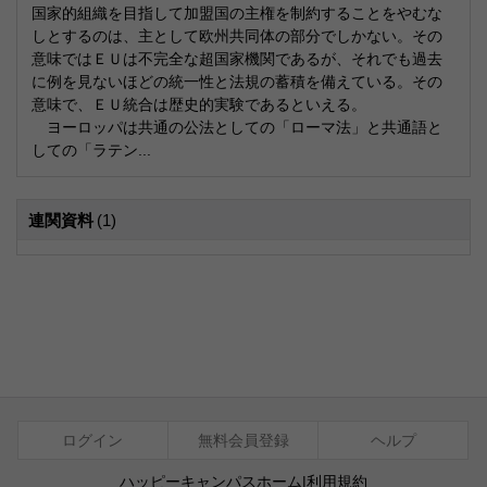
国家的組織を目指して加盟国の主権を制約することをやむな
しとするのは、主として欧州共同体の部分でしかない。その
意味ではＥＵは不完全な超国家機関であるが、それでも過去
に例を見ないほどの統一性と法規の蓄積を備えている。その
意味で、ＥＵ統合は歴史的実験であるといえる。
ヨーロッパは共通の公法としての「ローマ法」と共通語と
しての「ラテン...
連関資料
(1)
ログイン
無料会員登録
ヘルプ
ハッピーキャンパスホーム
|
利用規約