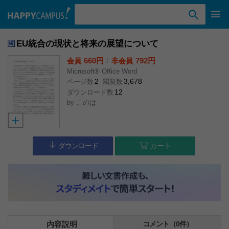
検索ワード入力
EU統合の現状と将来の展望について
660円
l
792円
会員
非会員
Microsoft® Office Word
2
3,678
ページ数
閲覧数
12
ダウンロード数
by
このは
ダウンロード
カート
内容説明
コメント（0件）