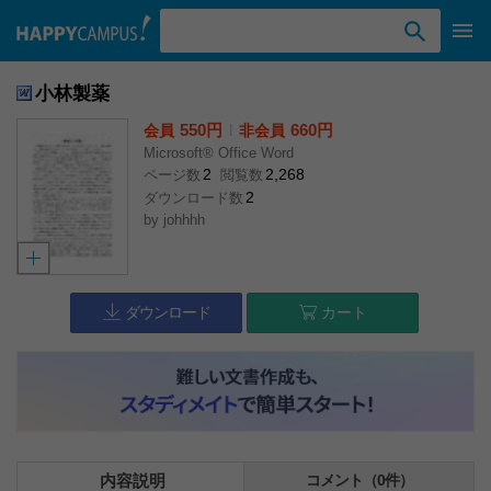
検索ワード入力
小林製薬
550円
l
660円
会員
非会員
Microsoft® Office Word
2
2,268
ページ数
閲覧数
2
ダウンロード数
by
johhhh
ダウンロード
カート
内容説明
コメント（0件）