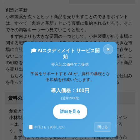
創造と革新
小林製薬が次々とヒット商品を売り出すことのできるポイント
は、すべて「創造と革新」という言葉に集約されるだろう。そこ
でその内容を一つ一つ見ていこうと思う。
まず何よりも大きな要因の一つとして、小林製薬が狙う市場に
関する戦略が挙げられる。通常の企業が考えるような、大きな市
×
場に自社製品を持っていくということはせずに、今までに存在し
🎓 AIスタディメイト サービス開
ないニッチ分野で新商品を開発・販売していくという戦略だ。こ
始
の戦略を念頭に置いているからこそ小林製薬は次々とヒット商品
導入記念価格でご提供
を売り出すことができるのだろう。
学習をサポートする AI が、資料の基礎とな
もちろんそれだけではない。この戦略に関して、様々な仕組み
る原稿を作成いたします。
を作っているからこそ、この戦略が成功していると言える
導入価格：100円
資料の原本内容
(通常200円)
創造と革新
詳細を見る
小林製薬が次々とヒット商品を売り出すことのできるポイン
トは、すべて「創造と革新」という言葉に集約されるだろ
閉じる
今日はもう表示しない
う。そこでその内容を一つ一つ見ていこうと思う。
まず何よりも大きな要因の一つとして、小林製薬が狙う市