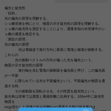
偏光と旋光性
「目的」
光の偏光の原理を理解する。
ショ糖溶液を例にとり、物質の示す旋光性の原理を理解する。
ショ糖の旋光性を測定することにより、濃度未知の水溶液中のシ
ョ糖の濃度を推定する。
「測定の原理」
光の偏光の原理
光は電磁波で進行方向に垂直に電場と磁場が振動する。
これらの
光の振動ベクトルの方向が偏った光を偏光という。
物質の示す旋光性の原理
進行軸を含む電場の振動面を偏光面と呼び、この偏光面
が一平面
に限られている光を平面偏光という。平面偏光が物質を通
過する時、
その振動面を回転させる。その性質を旋光性という。
旋光角は溶液では濃度と通過距離に比例する。100ml中に旋光性
物質を
m(g)溶かした溶液の中を距離l(cm)通過する時の旋光角Qは