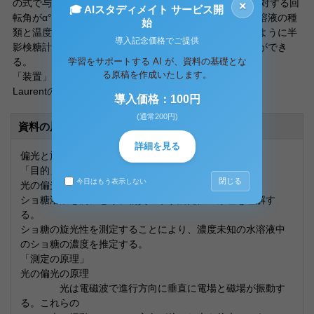
の式で与えられる。溶質濃度1g/cm、厚さ１dmの溶液に対する回
×
🎓 AIスタディメイト サービス開
転角がα°となり、このα°のことを旋光率という。これは溶液の種
始
類と温度、偏光の波長によって決まる定数である。このように半
導入記念価格でご提供
影検糖計を用いることで旋光角を測定し、濃度を知る事ができ
学習をサポートする AI が、資料の基礎とな
る。
る原稿を作成いたします。
「装置」
Laurentの検糖計、Naランプ、マグネット
導入価格：100円
(通常200円)
資料の原本内容
詳細を見る
偏光と旋光性
「目的」
閉じる
今日はもう表示しない
光の偏光の原理を理解する。
ショ糖溶液を例にとり、物質の示す旋光性の原理を理解す
る。
ショ糖の旋光性を測定することにより、濃度未知の水溶液中
のショ糖の濃度を推定する。
「測定の原理」
光の偏光の原理
光は電磁波で進行方向に垂直に電場と磁場が振動す
る。これらの