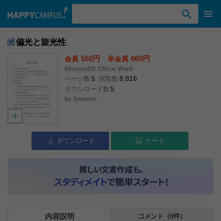
検索ワード入力
偏光と旋光性
550円
l
660円
会員
非会員
Microsoft® Office Word
5
8,816
ページ数
閲覧数
5
ダウンロード数
by
limewire
ダウンロード
カート
内容説明
コメント（0件）