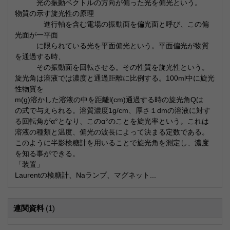
光の振動ベクトルの方向が偏った光を偏光という。
物質の示す旋光性の原理
進行軸を含む電場の振動面を偏光面と呼び、この偏
光面が一平面
に限られている光を平面偏光という。平面偏光が物質
を通過する時、
その振動面を回転させる。その性質を旋光性という。
旋光角は溶液では濃度と通過距離に比例する。100ml中に旋光
性物質を
m(g)溶かした溶液の中を距離l(cm)通過する時の旋光角Qは
の式で与えられる。溶質濃度1g/cm、厚さ１dmの溶液に対す
る回転角がα°となり、このα°のことを旋光率という。これは
溶液の種類と温度、偏光の波長によって決まる定数である。
このように半影検糖計を用いることで旋光角を測定し、濃度
を知る事ができる。
「装置」
Laurentの検糖計、Naランプ、マグネット...
連関資料
(1)