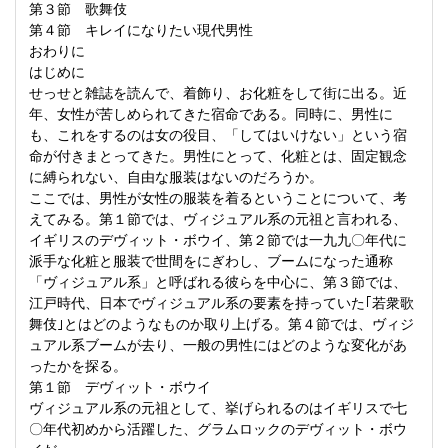
第３節 歌舞伎
第４節 キレイになりたい現代男性
おわりに
はじめに
せっせと雑誌を読んで、着飾り、お化粧をして街に出る。近
年、女性が苦しめられてきた宿命である。同時に、男性に
も、これをするのは女の役目、「してはいけない」という宿
命が付きまとってきた。男性にとって、化粧とは、固定観念
に縛られない、自由な服装はないのだろうか。
ここでは、男性が女性の服装を着るということについて、考
えてみる。第１節では、ヴィジュアル系の元祖と言われる、
イギリスのデヴィット・ボウイ、第２節では一九九〇年代に
派手な化粧と服装で世間をにぎわし、ブームになった通称
「ヴィジュアル系」と呼ばれる彼らを中心に、第３節では、
江戸時代、日本でヴィジュアル系の要素を持っていた｢若衆歌
舞伎｣とはどのようなものか取り上げる。第４節では、ヴィジ
ュアル系ブームが去り、一般の男性にはどのような変化があ
ったかを探る。
第１節 デヴィット・ボウイ
ヴィジュアル系の元祖として、挙げられるのはイギリスで七
〇年代初めから活躍した、グラムロックのデヴィット・ボウ