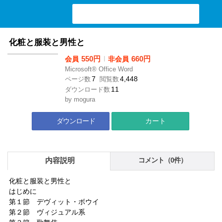
検索ワード入力
化粧と服装と男性と
550円
l
660円
会員
非会員
Microsoft® Office Word
7
4,448
ページ数
閲覧数
11
ダウンロード数
by
mogura
ダウンロード
カート
内容説明
コメント（0件）
化粧と服装と男性と
はじめに
第１節 デヴィット・ボウイ
第２節 ヴィジュアル系