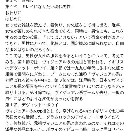
第３節 歌舞伎
第４節 キレイになりたい現代男性
おわりに
はじめに
せっせと雑誌を読んで、着飾り、お化粧をして街に出る。近年、
女性が苦しめられてきた宿命である。同時に、男性にも、これを
するのは女の役目、「してはいけない」という宿命が付きまとっ
てきた。男性にとって、化粧とは、固定観念に縛られない、自由
な服装はないのだろうか。
ここでは、男性が女性の服装を着るということについて、考えて
みる。第１節では、ヴィジュアル系の元祖と言われる、イギリス
のデヴィット・ボウイ、第２節では一九九〇年代に派手な化粧と
服装で世間をにぎわし、ブームになった通称「ヴィジュアル系」
と呼ばれる彼らを中心に、第３節では、江戸時代、日本でヴィジ
ュアル系の要素を持っていた｢若衆歌舞伎｣とはどのようなものか
取り上げる。第４節では、ヴィジュアル系ブームが去り、一般の
男性にはどのような変化があったかを探る。
第１節 デヴィット・ボウイ
ヴィジュアル系の元祖として、挙げられるのはイギリスで七〇年
代初めから活躍した、グラムロックのデヴィット・ボウイだろ
う。何故彼が、元祖ヴィジュアル系と言われるのか。それはその
派手な外見にあった。ボウイのデビュー当時、ロック界はサイケ