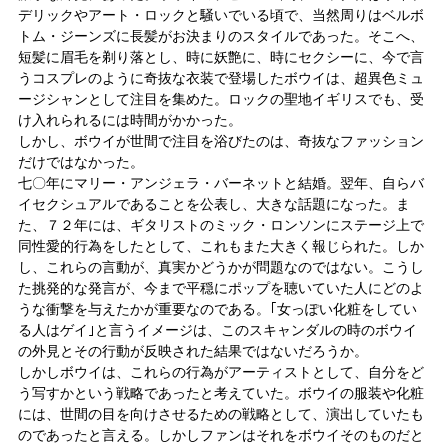
デリックやアート・ロックと騒いでいる頃で、当然周りはベルボ
トム・ジーンズに長髪がお決まりのスタイルであった。そこへ、
短髪に眉毛を剃り落とし、時に妖艶に、時にセクシーに、今で言
うコスプレのように奇抜な衣装で登場したボウイは、超異色ミュ
ージシャンとして注目を集めた。ロックの聖地イギリスでも、受
け入れられるには時間がかかった。
しかし、ボウイが世間で注目を浴びたのは、奇抜なファッション
だけではなかった。
七〇年にマリー・アンジェラ・バーネットと結婚。翌年、自らバ
イセクシュアルであることを公表し、大きな話題になった。ま
た、７２年には、ギタリストのミック・ロンソンにステージ上で
同性愛的行為をしたとして、これもまた大きく報じられた。しか
し、これらの言動が、真実かどうかが問題なのではない。こうし
た挑発的な発言が、今まで平穏にポップを聴いていた人にどのよ
うな衝撃を与えたかが重要なのである。｢女っぽい化粧をしてい
る人はゲイ｣と言うイメージは、このスキャンダルの時のボウイ
の外見とその行動が反映された結果ではないだろうか。
しかしボウイは、これらの行為がアーティストとして、自分をど
う写すかという戦略であったと考えていた。ボウイの服装や化粧
には、世間の目を向けさせるための戦略として、演出していたも
のであったと言える。しかしファンはそれをボウイそのものだと