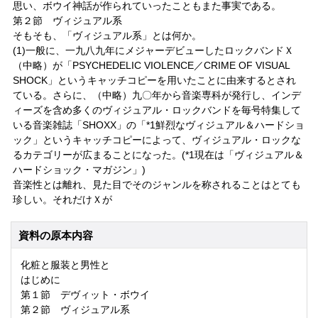
思い、ボウイ神話が作られていったこともまた事実である。
第２節 ヴィジュアル系
そもそも、「ヴィジュアル系」とは何か。
(1)一般に、一九八九年にメジャーデビューしたロックバンドＸ
（中略）が「PSYCHEDELIC VIOLENCE／CRIME OF VISUAL
SHOCK」というキャッチコピーを用いたことに由来するとされ
ている。さらに、（中略）九〇年から音楽専科が発行し、インデ
ィーズを含め多くのヴィジュアル・ロックバンドを毎号特集して
いる音楽雑誌「SHOXX」の「*1鮮烈なヴィジュアル＆ハードショ
ック」というキャッチコピーによって、ヴィジュアル・ロックな
るカテゴリーが広まることになった。(*1現在は「ヴィジュアル＆
ハードショック・マガジン」)
音楽性とは離れ、見た目でそのジャンルを称されることはとても
珍しい。それだけＸが
資料の原本内容
化粧と服装と男性と
はじめに
第１節 デヴィット・ボウイ
第２節 ヴィジュアル系