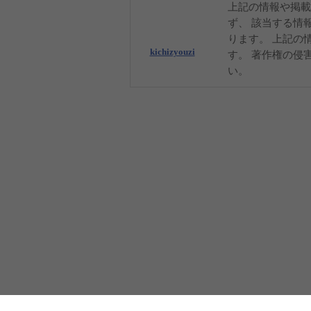
上記の情報や掲載
ず、 該当する情
ります。 上記の
kichizyouzi
す。 著作権の侵
い。