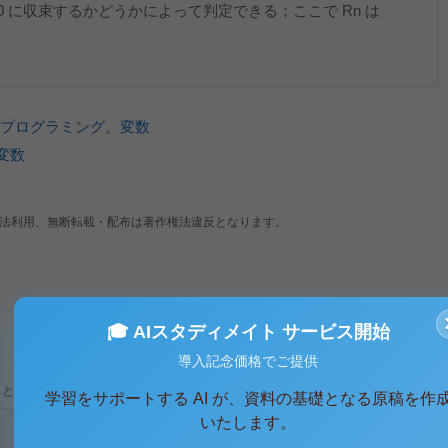
 0 に収束するかどうかによって判定できる；ここで Rn は
プログラミング
、
変数
変数
法利用、無断転載・配布は著作権法違反となります。
🎓 AIスタディメイト サービス開始
導入記念価格でご提供
ると、テキストデータがみえます。 )
学習をサポートする AI が、資料の基礎となる原稿を作
いたします。