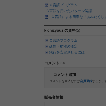
Ｃ言語プログラム
Ｃ言語を用いたパターン認識
Ｃ言語による簡単な「あみだくじ
kichizyouziの資料
(5)
Ｃ言語プログラム
延性・脆性の測定
飛行を安定させるには
コメント
0件
コメント追加
コメントを書込むには
会員登録
するか、
販売者情報