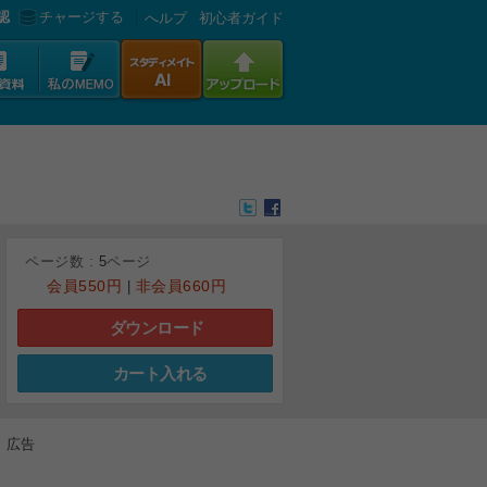
認
チャージする
へルプ
初心者ガイド
ページ数 :
5
ページ
会員
550円
非会員
660円
|
ダウンロード
カート入れる
広告