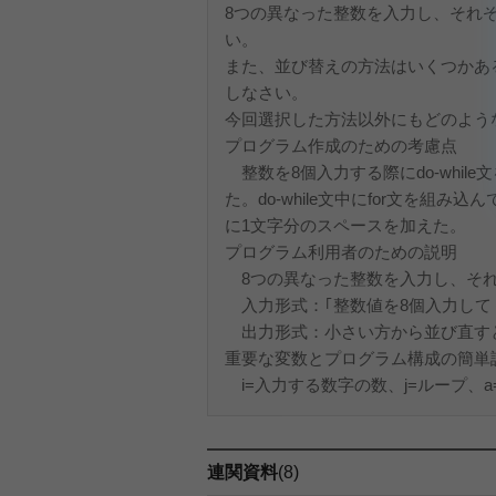
8つの異なった整数を入力し、それ
い。
また、並び替えの方法はいくつかあ
しなさい。
今回選択した方法以外にもどのよう
プログラム作成のための考慮点
整数を8個入力する際にdo-whi
た。do-while文中にfor文を
に1文字分のスペースを加えた。
プログラム利用者のための説明
8つの異なった整数を入力し、それ
入力形式：｢整数値を8個入力して
出力形式：小さい方から並び直すと
重要な変数とプログラム構成の簡単
i=入力する数字の数、j=ループ、a=atai
連関資料
(8)