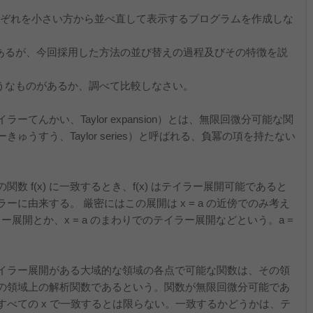
それぞれを小さい方から並べ直して表示するプログラムを作成しな
かあるが、今回採用した方法の並び替えの過程及びその特徴を説
ようなものがあるか、調べて比較しなさい。
んかい、Taylor expansion）とは、無限回微分可能な関
ーきゅうすう、Taylor series）と呼ばれる、負冪の項を持たない
 f(x) に一致するとき、f(x) はテイラー展開可能であると
に由来する。 厳密にはこの展開は x = a の近傍でのみ考え
ラー展開とか、x = a のまわりでのテイラー展開などという。a =
イラー展開がある大域的な領域の各点で可能な関数は、その領
の領域上の解析関数であるという。関数が無限回微分可能であ
べての x で一致するとは限らない。一致するかどうかは、テ