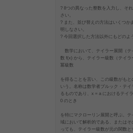
? 8つの異なった整数を入力し、
さい。
? また、並び替えの方法はいくつ
明しなさい。
? 今回選択した方法以外にもどの
数学において、テイラー展開（テイラーて
数 f(x) から、テイラー級数（テイラ
冪級数
を得ることを言い、この級数がもとの関数
いう。名称は数学者ブルック・テイラー
るものであり、x = a におけるテイ
0 のとき
を特にマクローリン展開と呼ぶ。テ
域において解析的である、またはそ
っても、テイラー級数が元の関数とす