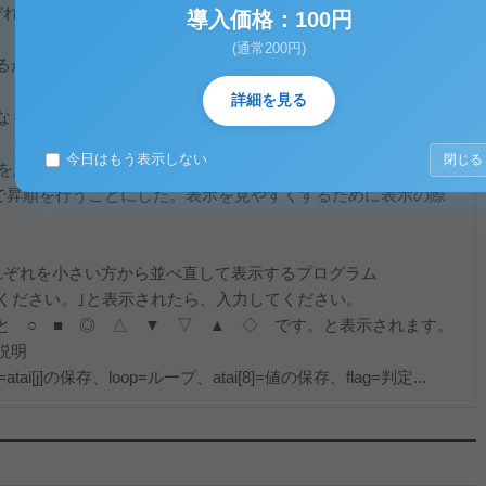
ぞれを小さい方から並べ直して表示するプログラムを作成しなさ
導入価格：100円
(通常200円)
るが、今回採用した方法の並び替えの過程及びその特徴を説明
詳細を見る
なものがあるか、調べて比較しなさい。
今日はもう表示しない
閉じる
le文を用いることによって短い文章でプログラムをできるようにし
組み込んで昇順を行うことにした。表示を見やすくするために表示の際
ぞれを小さい方から並べ直して表示するプログラム
ください。｣と表示されたら、入力してください。
 ○ ■ ◎ △ ▼ ▽ ▲ ◇ です。と表示されます。
説明
[j]の保存、loop=ループ、atai[8]=値の保存、flag=判定...