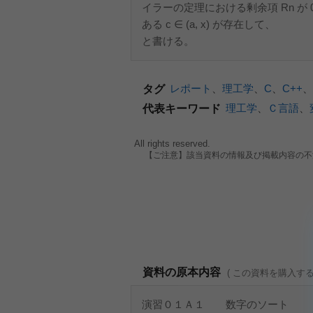
イラーの定理における剰余項 Rn が
ある c ∈ (a, x) が存在して、
と書ける。
レポート
、
理工学
、
C
、
C++
、
タグ
理工学
、
Ｃ言語
、
代表キーワード
All rights reserved.
【ご注意】該当資料の情報及び掲載内容の不
資料の原本内容
( この資料を購入す
演習０１Ａ１ 数字のソート