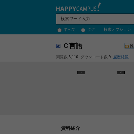
すべて
タグ
検索オプション
Ｃ言語
推
閲覧数
3,116
ダウンロード数
9
履歴確認
1
2
資料紹介