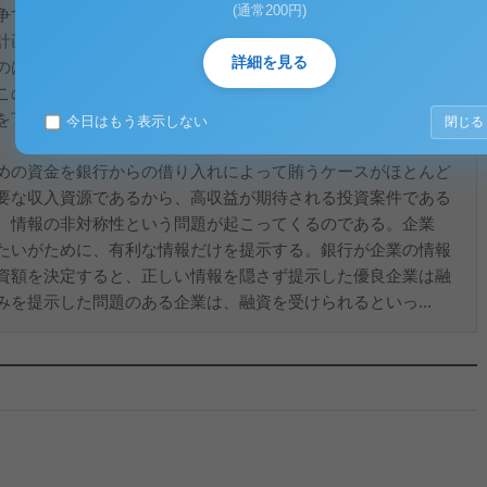
(通常200円)
争での成否の鍵となっている。投資をする際に、企業は将来の
計画をたて、それぞれについて各期の収益を予想し、収益性の
詳細を見る
のは、この予想が正しく耐用期間が終わる時に負債が完済され
この場合、企業は適切な規模と内容の投資を行ったことにな
を下回ると負債が残り、投資の失敗となり、不適切であったと
今日はもう表示しない
閉じる
めの資金を銀行からの借り入れによって賄うケースがほとんど
要な収入資源であるから、高収益が期待される投資案件である
、情報の非対称性という問題が起こってくるのである。企業
たいがために、有利な情報だけを提示する。銀行が企業の情報
資額を決定すると、正しい情報を隠さず提示した優良企業は融
を提示した問題のある企業は、融資を受けられるといっ...