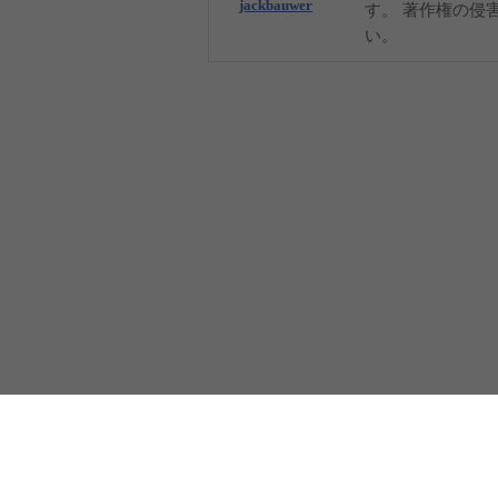
jackbauwer
す。 著作権の侵
い。