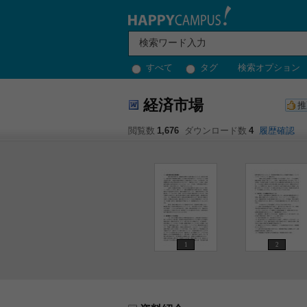
すべて
タグ
検索オプション
経済市場
推
閲覧数
1,676
ダウンロード数
4
履歴確認
1
2