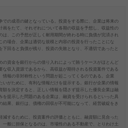
争での成否の鍵となっている。投資をする際に、企業は将来の
計画をたて、それぞれについて各期の収益を予想し、収益性の
のは、この予想が正しく耐用期間が終わる時に負債が完済され
この場合、企業は適切な規模と内容の投資を行ったことにな
を下回ると負債が残り、投資の失敗となり、不適切であったと
めの資金を銀行からの借り入れによって賄うケースがほとんど
要な収入資源であるから、高収益が期待される投資案件である
、情報の非対称性という問題が起こってくるのである。企業
たいがために、有利な情報だけを提示する。銀行が企業の情報
資額を決定すると、正しい情報を隠さず提示した優良企業は融
みを提示した問題のある企業は、融資を受けられるといった具
の結果、銀行は、債権の回収が不可能になって、経営破綻をき
軽減するために、投資案件の評価とともに、融資額に見合った
。一般に担保となるのは、市場性のある不動産で、とりわけ土