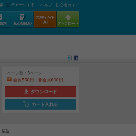
認
チャージする
へルプ
初心者ガイド
ページ数 :
3
ページ
会員
550円
非会員
660円
|
ダウンロード
カート入れる
広告