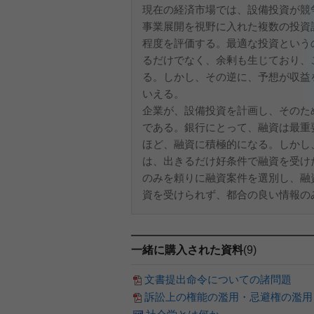
現在の経済市場では、設備投資が競
事業展開を視野に入れた複数の投資
程度を評価する。最適な投資という
るだけでなく、余剰も生じており、
る。しかし、その逆に、予想が収益
いえる。
企業が、設備投資を計画し、そのた
である。銀行にとって、融資は最重
ほど、融資に積極的になる。しかし
は、出きるだけ好条件で融資を受け
のみを頼りに融資案件を選別し、融
資を受けられず、都合の良い情報のみ
一緒に購入された資料
(9)
文書提出命令についての諸問題
訴訟上の権能の濫用・忌避権の濫用