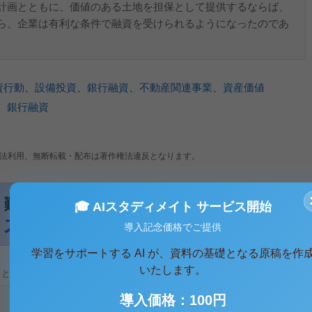
計画とともに、価値のある土地を担保として提供するならば、
ら、企業は有利な条件で融資を受けられるようになったのであ
資行動
、
設備投資
、
銀行融資
、
不動産関連事業
、
資産価値
、
銀行融資
法利用、無断転載・配布は著作権法違反となります。
🎓 AIスタディメイト サービス開始
導入記念価格でご提供
学習をサポートする AI が、資料の基礎となる原稿を作
いたします。
ると、テキストデータがみえます。 )
導入価格：100円