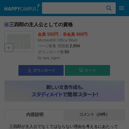
検索ワード入力
三四郎の主人公としての資格
550円
l
660円
会員
非会員
Microsoft® Office Word
5
2,894
ページ数
閲覧数
50
ダウンロード数
by
aya_sgym
ダウンロード
カート
内容説明
コメント（24件）
三四郎が主人公でなくてはならない理由を考えるにあたって