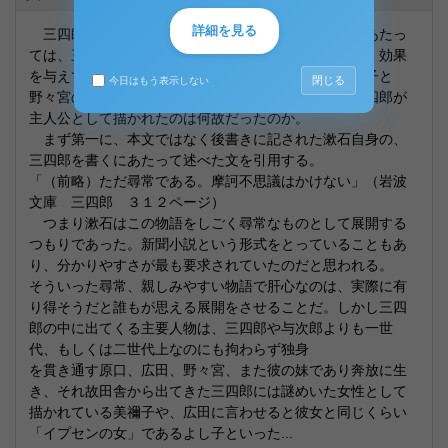
詳細を見る
三四郎が主人公でなくてはならない理由を考えるにあたっ
ては、三四郎特有の気質がこの物語にどのような影響、効果
を与えているかを考えるべきである。本来ならば美禰子と
閉じる
今日はもう表示しない
野々宮の恋に横恋慕する一端役として描かれるべき三四郎が
主人公として描かれたのは何故だったのか。
まず第一に、本文ではなく後書きに記された漱石自身の、
三四郎を書くにあたって述べた文を引用する。
「（前略）ただ尋常である。摩訶不思議はかけない」（岩波
文庫 三四郎 ３１２ページ）
つまり漱石はこの物語をしごく尋常なものとして展開する
つもりであった。新聞小説という形式をとっていることもあ
り、分かりやすさが最も要求されていたのだと思われる。
そういった尋常、親しみやすい物語で肝心なのは、実際に有
り得そうだと誰もが思える展開をさせることだ。しかし三四
郎の中に出てくる主要人物は、三四郎や与次郎よりも一世
代、もしくは二世代上なのにも拘わらず独身
を貫き通す原口、広田、野々宮、また彼の妹であり奔放に生
き、それ故田舎から出てきた三四郎には謎めいた女性として
描かれている美禰子や、広田に言わせると彼女と同じくらい
「イプセンの女」であるよし子といった...