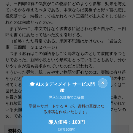
は、三四郎特有の気質がこの物語にどのような影響、効果を与え
ているかを考えるべきである。本来ならば美禰子と野々宮の恋に
横恋慕する一端役として描かれるべき三四郎が主人公として描か
れたのは何故だったのか。
まず第一に、本文ではなく後書きに記された漱石自身の、三四
郎を書くにあたって述べた文を引用する。
「（前略）ただ尋常である。摩訶不思議はかけない」（岩波文
庫 三四郎 ３１２ページ）
つまり漱石はこの物語をしごく尋常なものとして展開するつも
りであった。新聞小説という形式をとっていることもあり、分か
りやすさが最も要求されていたのだと思われる。
そういった尋常、親しみやすい物語で肝心なのは、実際に有り得
そうだと誰もが思える展開をさせることだ。しかし三四郎の中に
×
🎓 AIスタディメイト サービス開
出てくる主要人物は、三四郎や与次郎よりも一世代、もしくは二
始
世代上なのにも拘わらず独身
を貫き通す原口、広田、野々宮、また彼の妹であり奔放に生き、
導入記念価格でご提供
それ故田舎から出てきた三四郎には謎めいた女性として描かれて
学習をサポートする AI が、資料の基礎とな
いる美禰子や、広田に言わせると彼女と同じくらい「イプセンの
る原稿を作成いたします。
女」であるよし子といった
導入価格：100円
(通常200円)
資料の原本内容