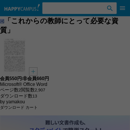
検索ワード入力
「これからの教師にとって必要な資
質」
会員
550円
非会員
660円
l
Microsoft® Office Word
ページ数
閲覧数
2
2,907
ダウンロード数
13
by
yamakou
ダウンロード
カート