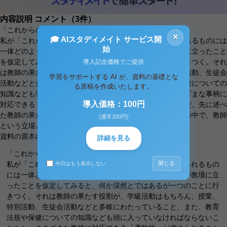
内容説明
コメント（3件）
「これからの教師にとって必要な資質」
×
🎓 AIスタディメイト サービス開
私が「これからの教師にとって必要な資質」として感じられるものには
始
一体どのようなものがあるか、そして、実際に自分が教壇に立ったこと
を仮定してみると、何か漠然とではあるが一つのことに行きつく。それ
導入記念価格でご提供
は教師の果たす役割が、学級活動はもちろん、授業、特別活動、生徒会
学習をサポートする AI が、資料の基礎とな
活動などと多岐にわたっていること、また、教育法規や保健についての
る原稿を作成いたします。
知識なども頭に入っていなければならないことから、さまざまな事柄に
導入価格：100円
対応できる「柔軟性」が求められることであるということだ。先に述べ
た教師の果たす役割のうちどれか一つでも欠けると、学校の中で、教師
(通常200円)
という立場としての支障をきたす。また、各々の連携が
資料の原本内容
詳細を見る
「これからの教師にとって必要な資質」
閉じる
私が「これからの教師にとって必要な資質」として感じられるもの
今日はもう表示しない
には一体どのようなものがあるか、そして、実際に自分が教壇に立
ったことを仮定してみると、何か漠然とではあるが一つのことに行
きつく。それは教師の果たす役割が、学級活動はもちろん、授業、
特別活動、生徒会活動などと多岐にわたっていること、また、教育
法規や保健についての知識なども頭に入っていなければならないこ