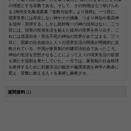
の理想とする宗教である。そして、その特徴は七つ挙げられ
る (神州文化集成叢書『道教与仙学』より抜粋)。一つ目に、
現実世界には存在しない神やその偶像、つまり神仙や最高神
を信仰・崇拝する。しかし絶対唯一の神の信仰はない。二つ
目には、現実の世俗生活を超えた彼岸の世界を作り出す。こ
れには逍遥自在・長生不死の神仙の世界があてはまる。三つ
目に、国家の社会政治と人々の現実生活の関係が間接的に反
映されている。中国が家長制の封建宗法社会であったころ、
神仙の生活を空想させることによって人々の現実生活の欲望
を満たす役割を果たしていた。一方では、家長制の社会秩序
を維持するために封建宗法の観念や倫理道徳を神学の教条に
変え、苦難に耐える人々を束縛し麻痺させ...
連関資料
(1)