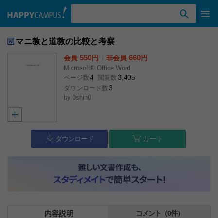
検索ワード入力
マニ教と道教の比較と考察
550円
l
660円
会員
非会員
Microsoft® Office Word
4
3,405
ページ数
閲覧数
3
ダウンロード数
by
0shin0
ダウンロード
カート
内容説明
コメント（0件）