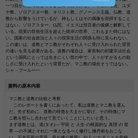
一つ目から三つ目までをまとめて見てみる。マニ教の場合、ユダ
ヤ教、ゾロアスター教、キリスト教、グノーシス主義、仏教、道
教から影響をうけているが、神もしくはその偶像を崇拝すること
はない。ゾロアスター、仏陀、イエスは預言者の後継と解釈して
いる。現実の世俗生活を超えた彼岸の世界、これもまた特にはな
い。国家の社会政治と人々の現実生活の関係も特に見られない。
この違いは、道教とマニ教がそれぞれ人々に受け入れられた背景
の違いを見る必要がある。道教の場合は、家長制の封建宗法社会
という国民にとっては生きにくい世の中で、人々がすがるもの欲
しさに受け入れたという背景だが、マニ教の場合そうではない。
シャ－プールー一
資料の原本内容
マニ教と道教の比較と考察
このレポートを書くにあったて、私は道教とマニ教を選ん
だ。先ず初めに、道教の特徴を大まかに挙げ、その特徴にマ
ニ教を照らし合わせて見ていくことにしたいと思う。
まず道教とは、道(タオ)― 宇宙 と 人生 の根源的な 真理 の 世
界 ―の不滅とそれに一体となるべく修行し煉丹術をおこな
い、不老不死の霊薬、丹を煉り服用し 仙人 になることを究極