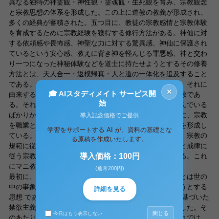
異なる独特の神霊観・神性観・霊魂観・生死観を育み、宗教観念
と宗教思想の体系を形成した。この上に道教の教義が形成され、
多くの経典が蓄積された。五つ目に、教徒の宗教感情と宗教体験
を育成するために宗教経験を獲得する修行方法がある。神仙に対
する依頼感や畏怖感、神聖な力に対する驚異感、神仙に保護され
ているという安心感、教えに背き神を軽んじる罪悪感、神と交わ
り一つになった神秘体験などを道士に持たせようとするその修養
方法とは、天人合一・返樸帰真・人と道の一体化を追及すること
である。六つ目に、法術・禁忌、神に対する祭祀や祈祷、それに
×
🎓 AIスタディメイト サービス開
由来する宗教礼儀を含んでいる。道教は法術に長じた宗教であ
始
る。それは中国の古くからの方技術数を余すことなく含んでいる
ばかりか、宗教礼儀や斎醮の様式も作り上げた。七つ目に、宗教
導入記念価格でご提供
を職業とする人々がいて、それ相応の宗教の機構と階層を形成し
学習をサポートする AI が、資料の基礎とな
ている。教徒は教えの規律に従って自己の行為を制限し、宗教の
る原稿を作成いたします。
規範に従う。故に道士たちは、特別な服を身につけ規律と戒律に
従う宗教職業者といえる。以上が道教の大きな特徴である。これ
導入価格：100円
にマニ教の特徴を照らし合わせて見ていくことにする。
(通常200円)
最初に、マニ教は善悪二元論の立場を取る。善悪二元論とは世の
中の事象を善と悪の二つに分類する事で世界を理解しようとする
詳細を見る
思想 である。さらに、マニ教の根幹はグノーシス主義に基づいた
禁欲主義であり、肉体を悪とみなし、霊魂を善の住処とした。そ
閉じる
今日はもう表示しない
のあたりのことも念頭において見ていくことにする。それでは、