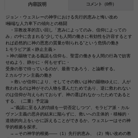
内容説明
コメント（0件）
ジョン・ウェスレーの神学における先行的恵みと悔い改め
Ⅰ極端な人力卑下の傾向との格闘
・宗教改革的言い回し「恵みによってのみ、信仰によっての
み」の中に含まれる“少しでも人間の働きに有効性を許容するとす
れば必然的に神の恩恵の質量が削られる”という危惧の働き
1.モラビア派＜静止主義＞
＞神の賜物である義認も信仰も、聖霊の働きを人間の行為で妨害
せぬよう、静かに・何もせずに・
受身の形で待っているのが、最善であろう、と論断する。
2.カルヴァン主義の働き
＞救いが信仰により、そしてその救いは神の賜物ゆえに、人が
救われるのは神がその人物を選んだためであり、逆に救われない
のは信仰が与えられておらず、神の選ばれなかったためであると
する、（二重）予定論
→“義認に至る人的功績を一切否定しつつ”、モラビア派・カル
ヴァン主義の思弁的結末に陥らずに、救いへの主体的・積極的・
道徳的向上をいかに訴えることができるか。ウェスレーはその神
学的根拠を探求。
→→その神学的根拠――（1）先行的恵み、（2）悔い改めの教