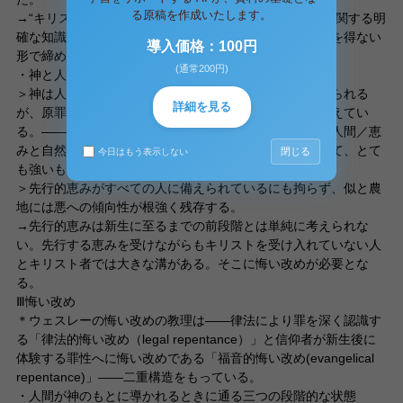
る原稿を作成いたします。
→“キリストの死による恩恵は、キリストの死と苦難とに関する明
確な知識をもっている人々ばかりか、その知識からやむを得ない
導入価格：100円
形で締め出されている人々にも届いている。”
(通常200円)
・神と人間の距離／悪の傾向
＞神は人間との断絶的距離をご自身のほうから縮めておられる
詳細を見る
が、原罪の影響力は先行的恵みを受けた人物を深く捕らえてい
る。――カルヴァン主義と異なり、ウェスレーには神と人間／恵
みと自然が敵対関係にはないが、原罪の教理は彼にとって、とて
閉じる
今日はもう表示しない
も強いものである。
＞先行的恵みがすべての人に備えられているにも拘らず、似と農
地には悪への傾向性が根強く残存する。
→先行的恵みは新生に至るまでの前段階とは単純に考えられな
い。先行する恵みを受けながらもキリストを受け入れていない人
とキリスト者では大きな溝がある。そこに悔い改めが必要とな
る。
Ⅲ悔い改め
＊ウェスレーの悔い改めの教理は――律法により罪を深く認識す
る「律法的悔い改め（legal repentance）」と信仰者が新生後に
体験する罪性へに悔い改めである「福音的悔い改め(evangelical
repentance)」――二重構造をもっている。
・人間が神のもとに導かれるときに通る三つの段階的な状態