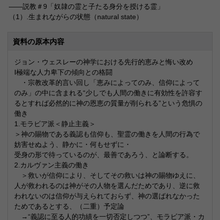
――説教＃9「奴隷の霊と子たる身分を授ける霊」
（1）.生まれながらの状態（natural state）
資料の原本内容
ジョン・ウェスレーの神学における先行的恵みと悔い改め
Ⅰ極端な人力卑下の傾向との格闘
・宗教改革的言い回し「恵みによってのみ、信仰によって
のみ」の中に含まれる“少しでも人間の働きに有効性を許容す
るとすれば必然的に神の恩恵の質量が削られる”という危惧の
働き
1.モラビア派＜静止主義＞
＞神の賜物である義認も信仰も、聖霊の働きを人間の行為で
妨害せぬよう、静かに・何もせずに・
受身の形で待っているのが、最善であろう、と論断する。
2.カルヴァン主義の働き
＞救いが信仰により、そしてその救いは神の賜物ゆえに、
人が救われるのは神がその人物を選んだためであり、逆に救
われないのは信仰が与えられておらず、神の選ばれなかった
ためであるとする、（二重）予定論
→“義認に至る人的功績を一切否定しつつ”、モラビア派・カ