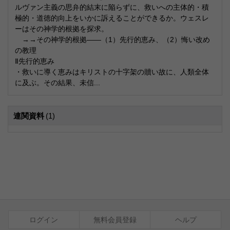
ルヴァン主義の思弁的結末に陥らずに、救いへの主体的・積
極的・道徳的向上をいかに訴えることができるか。ウェスレ
ーはその神学的根拠を探求。
→→その神学的根拠――（1）先行的恵み、（2）悔い改め
の教理
Ⅱ先行的恵み
・救いに導く恵みはキリストの十字架の贖い故に、人類全体
に及ぶ。その結果、未信...
連関資料
(1)
ログイン
無料会員登録
ヘルプ