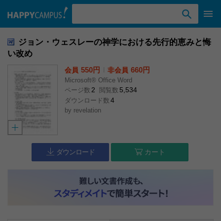
検索ワード入力
ジョン・ウェスレーの神学における先行的恵みと悔
い改め
550円
l
660円
会員
非会員
Microsoft® Office Word
2
5,534
ページ数
閲覧数
4
ダウンロード数
by
revelation
ダウンロード
カート