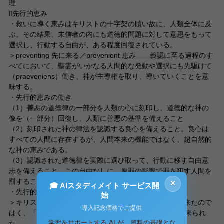
理
Ⅱ先行的恵み
・救いに導く恵みはキリストの十字架の贖い故に、人類全体に及
ぶ。その結果、未信者の内にも道徳的問題に対して意思をもって
選択し、行動する自由が、ある程度回復されている。
＞preventing 先に来る／prevenient 恵み――義認に至る過程のす
べてにおいて、聖霊がいかなる人間的な発動や選択にも先駆けて
（praeveniens）働き、神が主導権を取り、導いていくことを意
味する。
・先行的恵みの働き
（1）善悪の道徳律の一部分を人類の心に刻印し、道徳的な神の
像を（一部分）回復し、人類に善悪の基準を備えること
（2）刻印された神の律法を認識する良心を備えること。良心は
すべての人間に存在するが、人間本来の機能ではなく、超自然的
な神の恵みである。
（3）認識された道徳律を実際に選び取って、行動に移す自由意
志を備えること。この自由なしに、原罪の影響で罪を犯す人間を
罰することは不条理と考えた。
×
🎓 AIスタディメイト サービス開
・先行的恵みの起源
始
＞キリストは、特定の人々を対象とした啓示として世に来たので
導入記念価格でご提供
はく、「すべての人を照らす光」（ヨハネ1：9）として来られ
学習をサポートする AI が、資料の基礎とな
た。