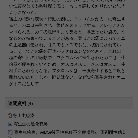
い性質がとても興味深く感じ、もっと詳しく知りたいと思う
ようになった。
宿主の特殊な表現・行動の例に、フクロムシがカニに寄生す
ると、カニは去勢され、繁殖がストップする、ということが
挙げられる。カニの腹部をよく見ると、厚ぼったい袋のよう
なものが挟まっていることがある。実はこの袋によってカニ
の生殖器は侵され、オスでもメスでもない状態にされてい
る。そしてこの袋の正体がフクロムシなのである。これは一
種の寄生性の甲殻類で、フクロムシに寄生されたカニは、生
殖器が侵されているため、オスはメスに、メスはオスに一生
相手にされなくなる。フクロムシは、一度寄生すると二度と
離れないのだ。しかし問題はない。なぜなら寄生されたカニ
がオスだとして...
連関資料
(4)
寄生虫感染
寄生虫の進化戦略
寄生虫疾患、AIDS(後天性免疫不全症候群)、薬剤耐性感染
症