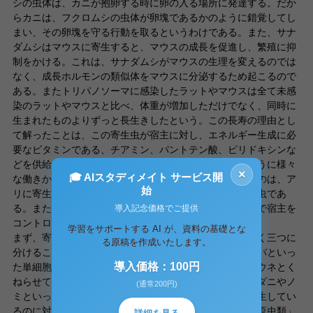
シの虫体は、カニが抱卵する時に卵の入る場所に発達する。だか
らカニは、フクロムシの虫体が卵塊であるかのように錯覚してし
まい、その卵塊を守る行動を取るというわけである。また、サナ
ダムシはマウスに寄生すると、マウスの成長を促進し、繁殖に抑
制をかける。これは、サナダムシがマウスの生理を変えるのでは
なく、成長ホルモンの類似体をマウスに分泌するため起こるので
ある。またトリパノソーマに感染したラットやマウスは全て未感
染のラットやマウスと比べ、体重が増加しただけでなく、同時に
生まれたものよりずっと長生きしたという。この長寿の理由とし
て解ったことは、この寄生虫が宿主に対し、エネルギー生成に必
要なビタミンである、チアミン、パントテン酸、ピリドキシンな
どを供給したため、ということである。（注１）このように様々
×
🎓 AIスタディメイト サービス開
な働きかけを行う寄生虫の中で、私が最も興味を抱いたのは、ア
始
リに寄生し、アリの脳をコントロールする、という寄生虫であ
る。また寄生虫はどのような成長を遂げ、どういう方法で宿主を
導入記念価格でご提供
コントロールするのだろうか。
学習をサポートする AI が、資料の基礎とな
まず、寄生虫と言っても様々な種類が存在するが、大きく三つに
る原稿を作成いたします。
分けることが出来る。一つ目は、マラリアや赤痢アメーバといっ
導入価格：100円
た単細胞生物である「原虫類」。二つ目は、身体をウネウネとく
ねらせて動く多細胞生物である「蝉虫類」。三つ目は、ダニやノ
(通常200円)
ミといった虫で、原虫類や蝉虫類が人や動物の体内に寄生してい
るのに対し、体外で存在する「体外寄生虫」。そして「原虫類」