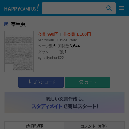
検索ワード入力
寄生虫
990円
l
1,188円
会員
非会員
Microsoft® Office Word
6
3,644
ページ数
閲覧数
1
ダウンロード数
by
kittychan922
ダウンロード
カート
内容説明
コメント（0件）