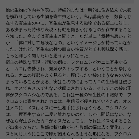
他の生物の体内や体表に、持続的または一時的に住み込んで栄養
を横取りしている生物を寄生虫という。私は講義から、数多く存
在する寄生虫の中に、寄生虫が生息する動物である宿主に対し、
ある決まった特殊な表現・行動を働きかけるものが存在すること
を知った。今までは寄生虫と聞くと、ただ単に「気持ち悪い」と
か、「体に対して危険なもの」というイメージしか持っていなか
った。けれど、寄生虫の持つ面白い性質がとても興味深く感じ、
もっと詳しく知りたいと思うようになった。
宿主の特殊な表現・行動の例に、フクロムシがカニに寄生する
と、カニは去勢され、繁殖がストップする、ということが挙げら
れる。カニの腹部をよく見ると、厚ぼったい袋のようなものが挟
まっていることがある。実はこの袋によってカニの生殖器は侵さ
れ、オスでもメスでもない状態にされている。そしてこの袋の正
体がフクロムシなのである。これは一種の寄生性の甲殻類で、フ
クロムシに寄生されたカニは、生殖器が侵されているため、オス
はメスに、メスはオスに一生相手にされなくなる。フクロムシ
は、一度寄生すると二度と離れないのだ。しかし問題はない。な
ぜなら寄生されたカニがオスだとしても、それはメス化すること
が出来るからだ。胸部に折れ曲がった腹部の幅は広く変化し、メ
スと同じようにここで卵が抱えられるような形になる。フクロム