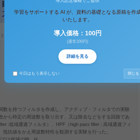
導入記念価格でご提供
学習をサポートする AI が、資料の基礎となる原稿を作
いたします。
導入価格：100円
ると、テキストデータがみえます。 )
(通常200円)
詳細を見る
今日はもう表示しない
閉じる
関数を持つフィルタを作成し、アクティブ・フィルタでの実験
数から特定の周波数を取り出す、又は除去などをする回路であ
ter :低域通過フィルタ）、HPF（high pass filter : 高域通過フィ
、抵抗値をかえ周波数特性を観測する実験を行った。
では低域の時、H...