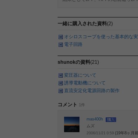
一緒に購入された資料
(2)
オシロスコープを使った基本的な実
電子回路
shunokの資料
(21)
変圧器について
誘導電動機について
直流安定化電源回路の製作
コメント
1件
mas400h
ムズ
(19年8ヶ月前
2006/11/21 0:59