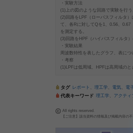
・実験方法
(1)上の図のような回路で実験を行う
(2)回路をLPF（ローパスフィルタ）
て、各Rに対してQを1、0.56、0.
を測定する。
(3)回路をHPF（ハイパスフィル
・実験結果
周波数特性を表したグラフ、表につ
・考察
(1)LPFは低周域、HPFは高周域
レポート
、
理工学
、
電気
、
電
タグ
理工学
、
アクティ
代表キーワード
All rights reserved.
【ご注意】該当資料の情報及び掲載内容の不