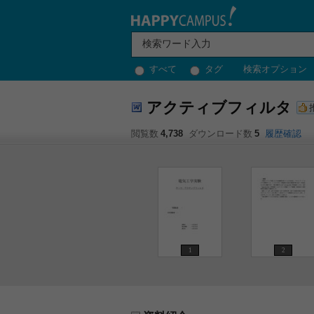
すべて
タグ
検索オプション
アクティブフィルタ
閲覧数
4,738
ダウンロード数
5
履歴確認
1
2