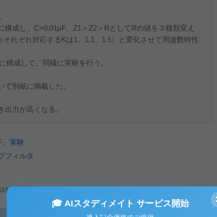
。
に構成し、C=0.01μF、Z1＝Z2＝RとしてRの値を３種類変え
67（それぞれ対応するKは1、1.1、1.5）と変化させて周波数特性
タ）に構成して、同様に実験を行う。
いて別紙に掲載した。
のとき出力が高くなる。
子
、
実験
ブフィルタ
法利用、無断転載・配布は著作権法違反となります。
🎓 AIスタディメイト サービス開始