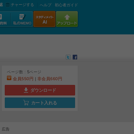
認
チャージする
へルプ
初心者ガイド
ページ数 :
5
ページ
会員
550円
非会員
660円
|
ダウンロード
カート入れる
広告