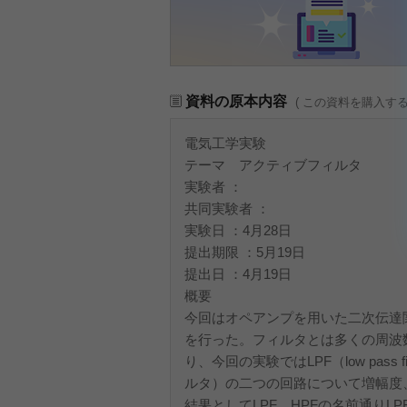
資料の原本内容
( この資料を購入す
電気工学実験
テーマ アクティブフィルタ
実験者 ：
共同実験者 ：
実験日 ：4月28日
提出期限 ：5月19日
提出日 ：4月19日
概要
今回はオペアンプを用いた二次伝達
を行った。フィルタとは多くの周波
り、今回の実験ではLPF（low pass fil
ルタ）の二つの回路について増幅度
結果としてLPF、HPFの名前通りLPF