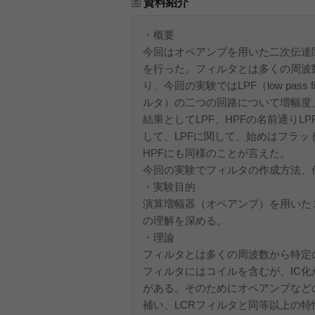
資料紹介
・概要
今回はオペアンプを用いた二次伝達
を行った。フィルタとは多くの周波
り、今回の実験ではLPF（low pass fil
ルタ）の二つの回路について増幅度
結果としてLPF、HPFの名前通り
して、LPFに関して、始めはフラ
HPFにも同様のことが言えた。
今回の実験でフィルタの作成方法、
・実験目的
演算増幅器（オペアンプ）を用いた
の理解を深める。
・理論
フィルタとは多くの周波数から特定
フィルタにはコイルを含むが、IC
がある。そのためにオペアンプなど
補い、LCRフィルタと同等以上の