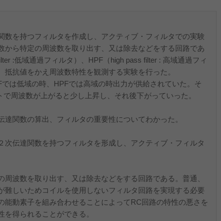
関数を持つフィルタを作成し、アクティブ・フィルタでの実験
数から特定の周波数を取り出す、又は除去などをする回路であ
ter :低域通過フィルタ）、HPF（high pass filter : 高域通過フィ
、抵抗値をかえ周波数特性を観測する実験を行った。
LPFでは低域の時、HPFでは高域の時出力が供給されていた。そ
ットで周波数が上がると少し上昇し、それ後下がっていった。
伝達関数の算出、フィルタの重要性についてわかった。
２次伝達関数を持つフィルタを形成し、アクティブ・フィルタ
の周波数を取り出す、又は除去などをする回路である。普通、
化が難しいためコイルを使用しないフィルタ回路を実現する必要
の能動素子を組み合わせることによってRC回路の特性の悪さを
特性を得られることができる。