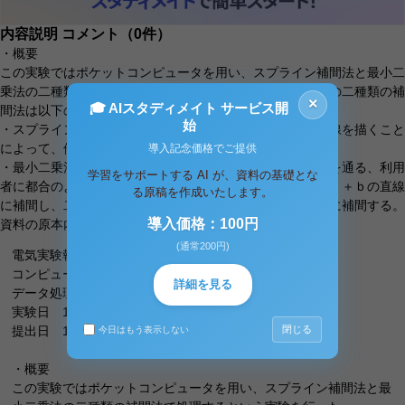
内容説明
コメント（0件）
・概要
この実験ではポケットコンピュータを用い、スプライン補間法と最小二
乗法の二種類の補間法で処理するという実験を行った。この二種類の補
×
🎓 AIスタディメイト サービス開
間法は以下のような特徴がある。
始
・スプライン補間法は与えられた座標を通るなめらかな曲線を描くこと
によって、他の補間しようとする方法。
導入記念価格でご提供
・最小二乗法は全ての点を通過するのではなく、その近くを通る、利用
学習をサポートする AI が、資料の基礎とな
者に都合のよい関数を作り出す方法。一次の場合はｙ＝ａｘ＋ｂの直線
る原稿を作成いたします。
に補間し、二次の場合はｙ＝ａｘ＾２＋ｂｘ＋ｃの放物線に補間する。
導入価格：100円
資料の原本内容
(通常200円)
電気実験報告書
コンピュータを用いた
詳細を見る
データ処理の数値実験
実験日 10/7
閉じる
提出日 10/14
今日はもう表示しない
・概要
この実験ではポケットコンピュータを用い、スプライン補間法と最