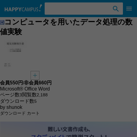
検索ワード入力
コンピュータを用いたデータ処理の数
値実験
会員
550円
非会員
660円
l
Microsoft® Office Word
ページ数
閲覧数
3
2,188
ダウンロード数
5
by
shunok
ダウンロード
カート