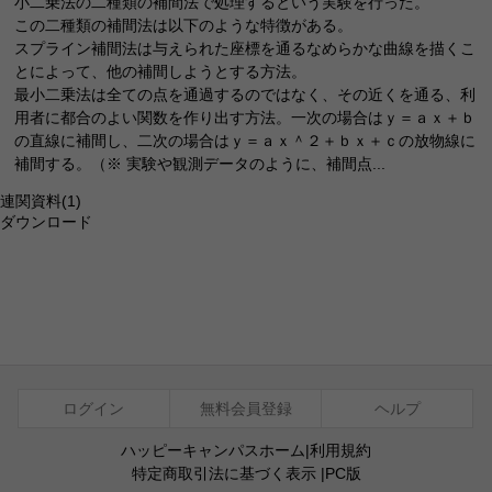
小二乗法の二種類の補間法で処理するという実験を行った。
この二種類の補間法は以下のような特徴がある。
スプライン補間法は与えられた座標を通るなめらかな曲線を描くこ
とによって、他の補間しようとする方法。
最小二乗法は全ての点を通過するのではなく、その近くを通る、利
用者に都合のよい関数を作り出す方法。一次の場合はｙ＝ａｘ＋ｂ
の直線に補間し、二次の場合はｙ＝ａｘ＾２＋ｂｘ＋ｃの放物線に
補間する。（※ 実験や観測データのように、補間点...
連関資料
(1)
ダウンロード
ログイン
無料会員登録
ヘルプ
ハッピーキャンパスホーム
|
利用規約
特定商取引法に基づく表示
|
PC版