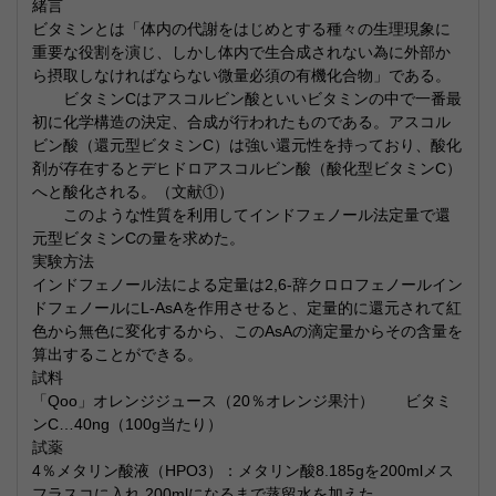
緒言
ビタミンとは「体内の代謝をはじめとする種々の生理現象に
重要な役割を演じ、しかし体内で生合成されない為に外部か
ら摂取しなければならない微量必須の有機化合物」である。
ビタミンCはアスコルビン酸といいビタミンの中で一番最
初に化学構造の決定、合成が行われたものである。アスコル
ビン酸（還元型ビタミンC）は強い還元性を持っており、酸化
剤が存在するとデヒドロアスコルビン酸（酸化型ビタミンC）
へと酸化される。（文献①）
このような性質を利用してインドフェノール法定量で還
元型ビタミンCの量を求めた。
実験方法
インドフェノール法による定量は2,6-辞クロロフェノールイン
ドフェノールにL-AsAを作用させると、定量的に還元されて紅
色から無色に変化するから、このAsAの滴定量からその含量を
算出することができる。
試料
「Qoo」オレンジジュース（20％オレンジ果汁） ビタミ
ンC…40ng（100g当たり）
試薬
4％メタリン酸液（HPO3）：メタリン酸8.185gを200mlメス
フラスコに入れ,200mlになるまで蒸留水を加えた。