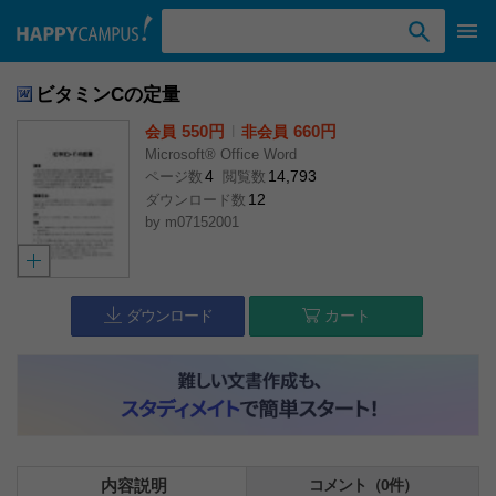
検索ワード入力
ビタミンCの定量
550円
l
660円
会員
非会員
Microsoft® Office Word
4
14,793
ページ数
閲覧数
12
ダウンロード数
by
m07152001
ダウンロード
カート
内容説明
コメント（0件）