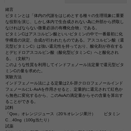
緒言
ビタミンとは「体内の代謝をはじめとする種々の生理現象に重要
な役割を演じ、しかし体内で生合成されない為に外部から摂取し
なければならない微量必須の有機化合物」である。
ビタミンCはアスコルビン酸といいビタミンの中で一番最初に化
学構造の決定、合成が行われたものである。アスコルビン酸（還
元型ビタミンC）は強い還元性を持っており、酸化剤が存在する
とデヒドロアスコルビン酸（酸化型ビタミンC）へと酸化され
る。（文献?）
このような性質を利用してインドフェノール法定量で還元型ビタ
ミンCの量を求めた。
実験方法
インドフェノール法による定量は2,6-辞クロロフェノールインド
フェノールにL-AsAを作用させると、定量的に還元されて紅色か
ら無色に変化するから、このAsAの滴定量からその含量を算出す
ることができる。
試料
「Qoo」オレンジジュース（20％オレンジ果汁） ビタミン
C…40ng（100g当たり）
試薬