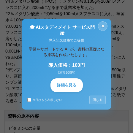
?4％メタリン酸液（HPO3）：メタリン酸8.185gを200mlメスフ
ラスコに入れ,200mlになるまで蒸留水を加えた。
?2％メタリン酸液：?の50mlを100mlメスフラスコに入れ、蒸留
水を100mlになるまで加えた。
×
?0.001N-ヨウ素酸カリ液：原液には、0.1N-KIOз液（100mlメス
🎓 AIスタディメイト サービス開
フラスコにKIO3 0.357gと蒸留水を100ｍｌ になるまで加え、
始
溶かした。これを着色ビンに保存し、必要な時に、その1mlを
導入記念価格でご提供
100mlメスフラスコに取り、蒸留水100mlになるまで加え、
学習をサポートする AI が、資料の基礎とな
0.001N-KIO3 を作成した。
る原稿を作成いたします。
?6％KI液：0.6220gのKIを10mlの蒸留水に溶かして褐色ビンに入
れた。
導入価格：100円
?デンプン指示薬：50mlメスフラスコに可用性デンプン0.500g取
(通常200円)
り、蒸留水50mlになるまで加え、加熱して溶かして1％可用性デ
ンプン液を作った。
詳細を見る
?L-アスコルビン酸液：結晶アスコルビン酸約0.048gを2％メタリ
ン酸液100mlにマグネットティックスターラーで溶かしてろ紙で
閉じる
今日はもう表示しない
ろ過をした。
資料の原本内容
ビタミンCの定量