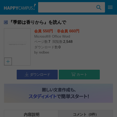
検索ワード入力
『季節は香りから』を読んで
550円
l
660円
会員
非会員
Microsoft® Office Word
7
2,548
ページ数
閲覧数
0
ダウンロード数
by
redbee
ダウンロード
カート
内容説明
コメント（0件）