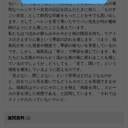
ない」という盲ろう者という存在は，小学生のころ，あの著
明なヘレンケラー女史の伝記を読んだときに知り，「ものす
ごい存在」として鮮烈な印象をもったことを今でも思い出し
ます。そして，ヘレンを育て導いたサリバン先生が何か魔術
師のようにさえ感じたことも覚えています。
私たちはつぼみが膨らみ今か今かと桜の開花を待ち，ウグイ
スのさえずりに春という季節の訪れを感じます。つまり，福
島氏が失った視覚や聴覚で，季節の移ろいを享受しているの
です。しかし，福島氏は「香り」で季節を感じています。私
たちにも北風がやわらかく温かな春の風に変わることを感じ
ているのでしょうが，どうしても，「見て，聞いて」という
感覚を優先しているように思えるのです。
「見えない，聞こえない」という世界はどのようなものか
と，目をつぶり耳を塞いでもどうもそのことを実感できませ
ん。福島氏はテレビにそのことを例え「画面を消し，スピー
カの音を消した状態である」と説明しています。「それでは
スイッチの入っていないテレビ...
連関資料
(1)