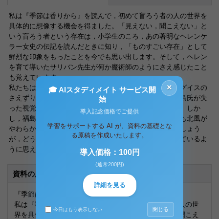
私は『季節は香りから』を読んで，初めて盲ろう者の人の世界を
具体的に想像する機会を得ました。「見えない，聞こえない」と
いう盲ろう者という存在は，小学生のころ，あの著明なヘレンケ
ラー女史の伝記を読んだときに知り，「ものすごい存在」として
鮮烈な印象をもったことを今でも思い出します。そして，ヘレン
を育て導いたサリバン先生が何か魔術師のようにさえ感じたこと
も覚えています。
×
私たちはつぼみが膨らみ今か今かと桜の開花を待ち，ウグイスの
🎓 AIスタディメイト サービス開
さえずりに春という季節の訪れを感じます。つまり，福島氏が失
始
った視覚や聴覚で，季節の移ろいを享受しているのです。しか
導入記念価格でご提供
し，福島氏は「香り」で季節を感じています。私たちにも北風が
学習をサポートする AI が、資料の基礎とな
やわらかく温かな春の風に変わることを感じているのでしょう
る原稿を作成いたします。
が，どうしても，「見て，聞いて」という感覚を優先しているよ
うに思えるのです。
導入価格：100円
(通常200円)
資料の原本内容
詳細を見る
『季節は香りから』を読んで
私は『季節は香りから』を読んで，初めて盲ろう者の人の世
閉じる
今日はもう表示しない
界を具体的に想像する機会を得ました。「見えない，聞こえ