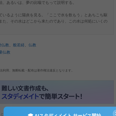
法、あるいは、夢の比喩でもって説明する。
ているように陽炎を見る。「ここで水を飲もう」とあちこち駆
また、その水はどこから来たのであり、この水は何処にいくの
乗仏教
、
般若経
、
仏教
乗仏教
法利用、無断転載・配布は著作権法違反となります。
ると、テキストデータがみえます。 )
🎓 AIスタディメイト サービス開始