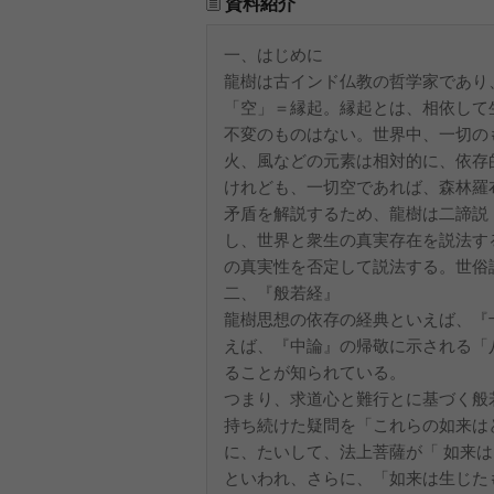
資料紹介
一、はじめに
龍樹は古インド仏教の哲学家であり
「空」＝縁起。縁起とは、相依して
不変のものはない。世界中、一切の
火、風などの元素は相対的に、依存
けれども、一切空であれば、森林羅
矛盾を解説するため、龍樹は二諦説
し、世界と衆生の真実存在を説法す
の真実性を否定して説法する。世俗
二、『般若経』
龍樹思想の依存の経典といえば、『
えば、『中論』の帰敬に示される「
ることが知られている。
つまり、求道心と難行とに基づく般
持ち続けた疑問を「これらの如来は
に、たいして、法上菩薩が「 如来
といわれ、さらに、「如来は生じた