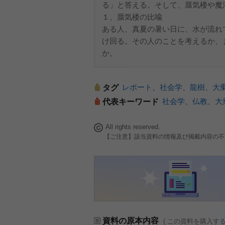
る」と答える。そして、蜃気楼や魔
１、蜃気楼の比喩
ある人、真夏の暑い日に、水が流れ
け回る。その人のことを考えるか、
か。
レポート
、
社会学
、
龍樹
、
大
タグ
社会学
、
仏教
、
大
代表キーワード
All rights reserved.
【ご注意】該当資料の情報及び掲載内容の不
資料の原本内容
( この資料を購入す