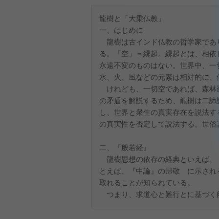
龍樹と「大乗仏教」
一、はじめに
龍樹は古インド仏教の哲学家であ
る。「空」＝縁起。縁起とは、相依
永遠不変のものはない。世界中、一
水、火、風などの元素は相対的に、
けれども、一切空であれば、森林
の矛盾を解説するため、龍樹は二諦
し、世界と衆生の真実存在を説法す
の真実性を否定して説法する。世俗
二、『般若経』
龍樹思想の依存の経典といえば、
とえば、『中論』の帰敬 に示され
取れることが知られている。
つまり、求道心と難行とに基づく般