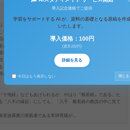
導入記念価格でご提供
学習をサポートする AI が、資料の基礎となる原稿を作
り、大乗仏教の創立者。大乗仏教の基本的立場は「空」であ
いたします。
して生じさせる働き、条件つけの関係によって成立している、
導入価格：100円
切のもの、及ぶ人々の認識、感覚、概念、意識、また、地、
依存的関係があり、不真実なものである。
(通常200円)
羅布の「世間万物」はどうやって解説すればいいだろうか。こ
説（真諦説、俗諦説）を提起した。仏陀は凡夫に、俗諦を採用
詳細を見る
る。また、真理を洞察できる人に、真諦を採用し、世界と衆生
諦があれば、真諦が達するという考えを提唱する。
今日はもう表示しない
閉じる
『十地経』などもあげられるが、やはり『般若経』である。た
る「八不の縁起」にしても、「八千 般若経の教説の中に見て
若波羅蜜の実践者である常諦菩薩が...