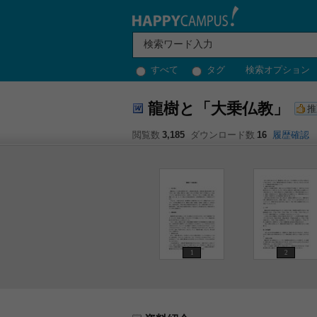
すべて
タグ
検索オプション
龍樹と「大乗仏教」
推
閲覧数
3,185
ダウンロード数
16
履歴確認
1
2