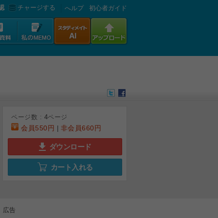
認
チャージする
へルプ
初心者ガイド
ページ数 :
4
ページ
会員
550円
非会員
660円
|
ダウンロード
カート入れる
広告