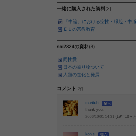
一緒に購入された資料
(2)
『中論』における空性・縁起・中
ＥＵの宗教教育
sei2324の資料
(8)
同性愛
日本の被り物ついて
人類の進化と発展
コメント
2件
rourituhi
thank you.
(19年10ヶ
2006/10/01 14:31
konisi