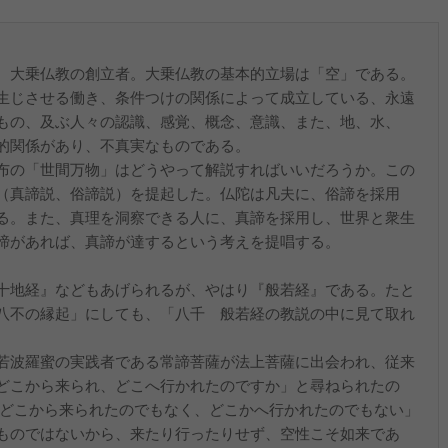
、大乗仏教の創立者。大乗仏教の基本的立場は「空」である。
生じさせる働き、条件つけの関係によって成立している、永遠
もの、及ぶ人々の認識、感覚、概念、意識、また、地、水、
的関係があり、不真実なものである。
布の「世間万物」はどうやって解説すればいいだろうか。この
（真諦説、俗諦説）を提起した。仏陀は凡夫に、俗諦を採用
る。また、真理を洞察できる人に、真諦を採用し、世界と衆生
諦があれば、真諦が達するという考えを提唱する。
十地経』などもあげられるが、やはり『般若経』である。たと
八不の縁起」にしても、「八千 般若経の教説の中に見て取れ
若波羅蜜の実践者である常諦菩薩が法上菩薩に出会われ、従来
どこから来られ、どこへ行かれたのですか」と尋ねられたの
はどこから来られたのでもなく、どこかへ行かれたのでもない」
ものではないから、来たり行ったりせず、空性こそ如来であ