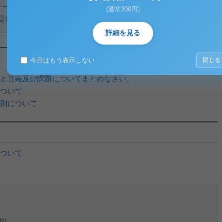
祉サービスにおける第三者評価事業に関する報告書」が発表され
(通常200円)
供するサービスを当事者（事業者及び利用...
詳細を見る
今日はもう表示しない
閉じる
と意義及び課題についてまとめなさい。
ついて
則について
ついて
前)