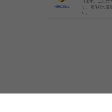
ります。 上記の
yuuki0512
す。 著作権の侵
い。