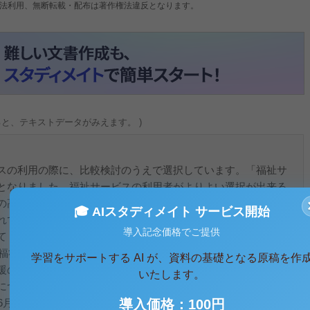
法利用、無断転載・配布は著作権法違反となります。
ると、テキストデータがみえます。 )
スの利用の際に、比較検討のうえで選択しています。「福祉サ
となりました。福祉サービスの利用者がよりよい選択が出来る
の高いサービスを提供するための手段として、第三者による福
🎓 AIスタディメイト サービス開始
ています。 これは、平成10年6月17日の中央福祉審議会
導入記念価格でご提供
て（中間まとめ）」の質と効率性の確保のところで提言されて
「福祉サービスの質に関する検討会」（以下「検討会」とする）
学習をサポートする AI が、資料の基礎となる原稿を作
援の一環として、第三者による福祉サービスの評価を、いかに
いたします。
について検討を進め、平成11年3月には「福祉サービスの質の
年6月に「福祉サービスの第三者評価基準に関する中間まとめ」
導入価格：100円