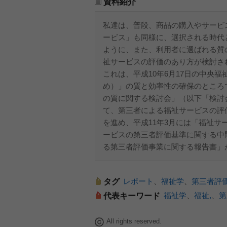
資料紹介
私達は、普段、商品の購入やサービ
ービス」も同様に、選択される時代
ように、また、利用者に選ばれる質
祉サービスの評価のあり方が検討さ
これは、平成10年6月17日の中央
め）」の質と効率性の確保のところで
の質に関する検討会」（以下「検討
て、第三者による福祉サービスの評
を進め、平成11年3月には「福祉サ
ービスの第三者評価基準に関する中
る第三者評価事業に関する報告書」
レポート
、
福祉学
、
第三者評
タグ
福祉学
、
福祉,
、
第
代表キーワード
All rights reserved.