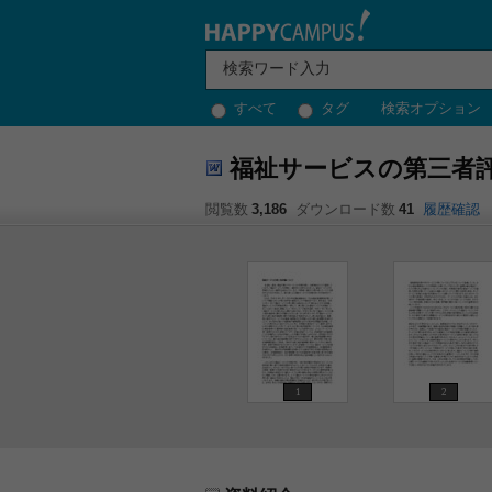
すべて
タグ
検索オプション
福祉サービスの第三者
閲覧数
3,186
ダウンロード数
41
履歴確認
1
2