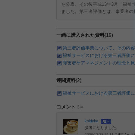
を公表、その後平成13年3月「福
ました。第三者評価とは、事業者の提
一緒に購入された資料
(19)
第三者評価事業について、その内容
福祉サービスにおける第三者評価に
障害者ケアマネジメントの理念と原
連関資料
(2)
福祉サービスにおける第三者評価に
コメント
3件
koideka
参考になりました。
(19年7ヶ月
2006/12/28 14:11