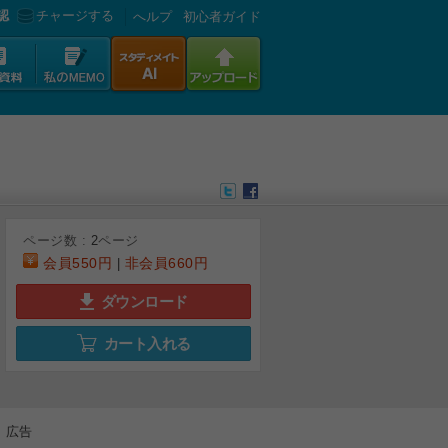
認
チャージする
へルプ
初心者ガイド
ページ数 :
2
ページ
会員
550円
非会員
660円
|
ダウンロード
カート入れる
広告