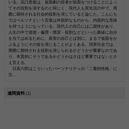
いる。浜口恵俊は、仮面劇の役者が仮面をつけることによっ
てその役割を演ずるのと同じく、現代人も実生活の中で、周
囲に期待される社会的役割を演じていると論じた。こんにち
ではペルソナという言葉は外面的なものから、内面的な意味
を持つようになっている。現代人の自己には二面性があり、
人生の中で道徳・倫理・慣習・役割などといった価値に自分
を当てはめるために、真実の自己とは別に、まるで仮面をか
ぶるようにその役を演じることがよくある。現実社会では、
周囲に期待される役割を演じられるかどうかが重要なのであ
り、本質的にそうであるかどうかはさほど重要ではないとさ
え言える。
日高六郎はこういったパーソナリティの「二重的性格」に
注...
連関資料
(1)