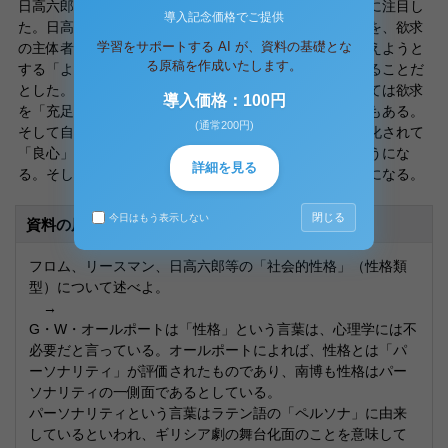
日高六郎はこういったパーソナリティの「二重的性格」に注目し
導入記念価格でご提供
た。日高は人間のパーソナリティのもっとも顕著な特徴を、欲求
学習をサポートする AI が、資料の基礎とな
の主体者としての「真実の自己」と、周囲の期待にこたえようと
る原稿を作成いたします。
する「よそおえる自己」という相反する自己を持っていることだ
とした。社会的期待を寄せる他者は、真実の自己にとっては欲求
導入価格：100円
を「充足」させてくれる存在でもあり｢制限｣する存在でもある。
(通常200円)
そして自己に寄せられる社会的期待は自我の内側に内面化されて
「良心」となり、それはやがて社会的期待に反逆するようにな
詳細を見る
る。そして、やがて自己の行動の自律性を自覚するようになる。
閉じる
今日はもう表示しない
資料の原本内容
フロム、リースマン、日高六郎等の「社会的性格」（性格類
型）について述べよ。
→
G・W・オールポートは「性格」という言葉は、心理学には不
必要だと言っている。オールポートによれば、性格とは「パ
ーソナリティ」が評価されたものであり、南博も性格はパー
ソナリティの一側面であるとしている。
パーソナリティという言葉はラテン語の「ペルソナ」に由来
しているといわれ、ギリシア劇の舞台化面のことを意味して