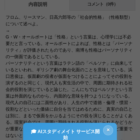
内容説明
コメント（0件）
フロム、リースマン、日高六郎等の「社会的性格」（性格類型）
について述べよ。
→
G・W・オールポートは「性格」という言葉は、心理学には不必
要だと言っている。オールポートによれば、性格とは「パーソナ
リティ」が評価されたものであり、南博も性格はパーソナリティ
の一側面であるとしている。
パーソナリティという言葉はラテン語の「ペルソナ」に由来して
いるといわれ、ギリシア劇の舞台化面のことを意味している。浜
口恵俊は、仮面劇の役者が仮面をつけることによってその役割を
演ずるのと同じく、現代人も実生活の中で、周囲に期待される社
会的役割を演じていると論じた。こんにちではペルソナという言
葉は外面的なものから、内面的な意味を持つようになっている。
現代人の自己には二面性があり、人生の中で道徳・倫理・慣習・
役割などといった価値に自分を当てはめるために、真実の自己と
は別に、まるで仮面をかぶるようにその役を演じることがよくあ
る。現実社会では、周囲に期待される役割を演じられるかどうか
が重要なのであり、本質的にそうであるかどうかはさほど重要で
×
🎓 AIスタディメイト サービス開
はないとさえ言える。
始