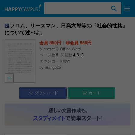
検索ワード入力
フロム、リースマン、日高六郎等の「社会的性格」
について述べよ。
550円
l
660円
会員
非会員
Microsoft® Office Word
8
4,315
ページ数
閲覧数
4
ダウンロード数
by
orange25
ダウンロード
カート