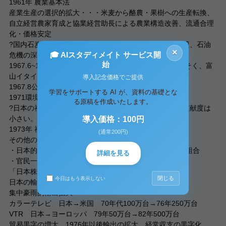
1961年 農業基本法
産業生産の選択的拡大・・・米麦から酪農・果樹への生産転換、
自立経営農家育成と協業経営助長による農業構造改善、流通合理
化・価格安定
?国内石炭産業の放棄。臨海工業地帯の建設。→公害問題、石油
×
🎓 AIスタディメイト サービス開
危機の深刻な影響
始
1967.6~1969.6四大公害訴訟：新潟水俣秒、四日市ぜんそく、富
山イタイイタイ病、水俣病
導入記念価格でご提供
1967.8公害対策基本法
学習をサポートする AI が、資料の基礎とな
1971環境庁設立
る原稿を作成いたします。
?日本の福祉対策は欧米に対して遅れ。反循環政策への貢献度は
小さい。
導入価格：100円
1973年 福祉元年
(通常200円)
その他の要因
・日本的経営：終身雇用、年功序列型賃金体系、企業別組合
詳細を見る
・官民一体となった戦略産業の保護育成政策
「日本株式会社」
閉じる
今日はもう表示しない
日本の輸出事情
集中豪雨的輸出拡大
カラーテレビ 日本→米国 70年代100万台→76年250万台
VTR 日本→ヨーロッパ 79年50万台→82年500万台
貿易黒字の増大 1976年以後輸出の拡大、経常収支の黒字化