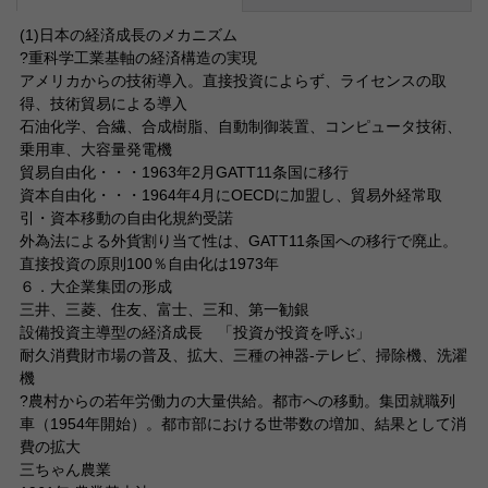
(1)日本の経済成長のメカニズム
?重科学工業基軸の経済構造の実現
アメリカからの技術導入。直接投資によらず、ライセンスの取
得、技術貿易による導入
石油化学、合繊、合成樹脂、自動制御装置、コンピュータ技術、
乗用車、大容量発電機
貿易自由化・・・1963年2月GATT11条国に移行
資本自由化・・・1964年4月にOECDに加盟し、貿易外経常取
引・資本移動の自由化規約受諾
外為法による外貨割り当て性は、GATT11条国への移行で廃止。
直接投資の原則100％自由化は1973年
６．大企業集団の形成
三井、三菱、住友、富士、三和、第一勧銀
設備投資主導型の経済成長 「投資が投資を呼ぶ」
耐久消費財市場の普及、拡大、三種の神器-テレビ、掃除機、洗濯
機
?農村からの若年労働力の大量供給。都市への移動。集団就職列
車（1954年開始）。都市部における世帯数の増加、結果として消
費の拡大
三ちゃん農業