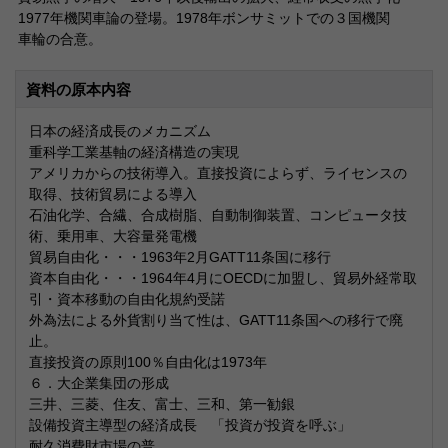
1977年機関車論の登場。1978年ボンサミットでの３国機関
車輪の合意。
資料の原本内容
日本の経済成長のメカニズム
重科学工業基軸の経済構造の実現
アメリカからの技術導入。直接投資によらず、ライセンスの
取得、技術貿易による導入
石油化学、合繊、合成樹脂、自動制御装置、コンピュータ技
術、乗用車、大容量発電機
貿易自由化・・・1963年2月GATT11条国に移行
資本自由化・・・1964年4月にOECDに加盟し、貿易外経常取
引・資本移動の自由化規約受諾
外為法による外貨割り当て性は、GATT11条国への移行で廃
止。
直接投資の原則100％自由化は1973年
６．大企業集団の形成
三井、三菱、住友、富士、三和、第一勧銀
設備投資主導型の経済成長 「投資が投資を呼ぶ」
耐久消費財市場の普...