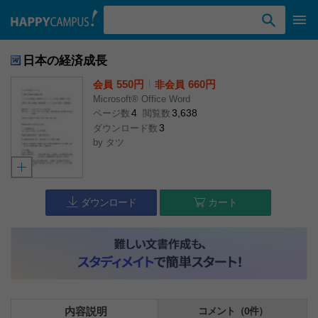
検索ワード入力
日本の経済成長
550円
l
660円
会員
非会員
Microsoft® Office Word
4
3,638
ページ数
閲覧数
3
ダウンロード数
by
タツ
ダウンロード
カート
内容説明
コメント（0件）