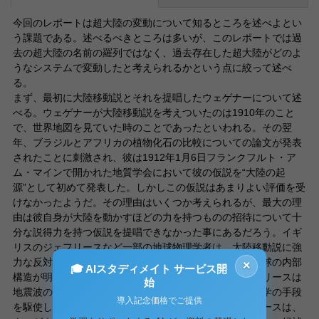
今回のレポートは超大陸の変動について知るところを述べよとい
う課題である。述べるべきところは多いが、このレポートでは過
去の超大陸の名前の羅列ではなく、過去存在した超大陸がどのよ
うなシステムで変動したと考えられるかという点に絞って述べ
る。
まず、最初に大陸移動説とそれを提唱したウェゲナーについて述
べる。ウェゲナーが大陸移動説を考えついたのは1910年のこと
で、世界地図を見ていた時のことであったといわれる。その翌
年、ブラジルとアフリカの植物化石の比較についての論文が発表
されたことに刺激され、彼は1912年1月6日フランクフルト・ア
ム・マインで開かれた地質学会において彼の仮説を“大陸の起
源”として初めて発表した。しかしこの仮説はあまりよい評価を受
けなかったようだ。その理由はいくつか考えられるが、最大の理
由は彼自身が大陸を動かすほどの力を持つものの招待について十
分な説得力を持つ仮説を提唱できなかった事にあるだろう。イギ
リスのジェフリースなど一部の地球物理学者は、大陸移動説に強
力な反対論を展開した。当時は、主として地震学から地球の内部
×
🎓 AIスタディメイト サービス開
構造が明らかになりつつあった時代であり、特にジェフリースは
始
地震波の伝播など地球内部の諸現象に対して、物理、数学の手段
導入記念価格でご提供
を駆使して多くの重要な発見を発表していた。ジェフリースは、