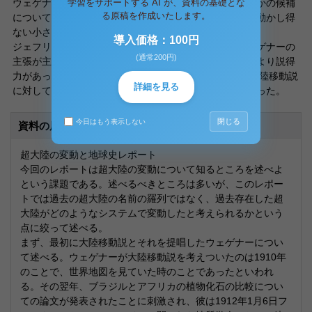
学習をサポートする AI が、資料の基礎とな
ウェゲナーが可能性をあげた大陸移動の原動力のいくつかの候補
る原稿を作成いたします。
についての可能な大きさを見積り、それらは到底大陸を動かし得
ない小さな力にすぎないと結論付けた。
導入価格：100円
ジェフリースらの主張には数学的な裏付けがあり、ウェゲナーの
(通常200円)
主張が主として定性的な証拠に頼っているのにくらべてより説得
力があった。こうして、1950年代の終わり頃までには大陸移動説
詳細を見る
に対して否定的な見解が学界の大勢を支配するようになった。
閉じる
今日はもう表示しない
資料の原本内容
超大陸の変動と地球史レポート
今回のレポートは超大陸の変動について知るところを述べよ
という課題である。述べるべきところは多いが、このレポー
トでは過去の超大陸の名前の羅列ではなく、過去存在した超
大陸がどのようなシステムで変動したと考えられるかという
点に絞って述べる。
まず、最初に大陸移動説とそれを提唱したウェゲナーについ
て述べる。ウェゲナーが大陸移動説を考えついたのは1910年
のことで、世界地図を見ていた時のことであったといわれ
る。その翌年、ブラジルとアフリカの植物化石の比較につい
ての論文が発表されたことに刺激され、彼は1912年1月6日フ