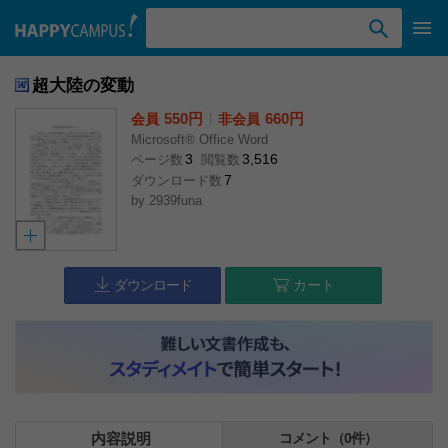
検索ワード入力
超大陸の変動
550円
l
660円
会員
非会員
Microsoft® Office Word
3
3,516
ページ数
閲覧数
7
ダウンロード数
by
2939funa
ダウンロード
カート
内容説明
コメント（0件）