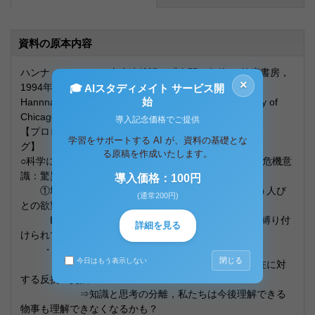
資料の原本内容
ハンナ・アレント（志水速雄訳）『人間の条件』(筑摩書房，
×
1994年）
🎓 AIスタディメイト サービス開
始
Hannnah Arendt, The Human Condition（the University of
Chicago Press,1958)
導入記念価格でご提供
【プロロー
学習をサポートする AI が、資料の基礎とな
グ
る原稿を作成いたします。
○科学によって作り出されてた状況に対するアレントの危機意
識：驚異的な出来事として2例
導入価格：100円
①地球＝「人間の条件」の拘束から逃れたいという人び
(通常200円)
との欲望
Ex.・人工衛星打ち上げへの人々の反応「地球に縛り付
詳細を見る
けられている人間が地球を脱出する第一歩」
・核分裂，生命の人工化，寿命伸長
閉じる
今日はもう表示しない
⇒近代の解放と世俗化の終焉？，人間存在に対
する反抗・交換
⇒知識と思考の分離，私たちは今後理解できる
物事も理解できなくなるかも？