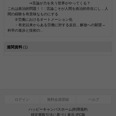
⇒言論が力を失う世界がやってくる？
これは政治的問題！！∵言論こそが人間を政治的存在にし，人
間の経験を有意味なものにする
②労働におけるオートメーション化
・有史以来からある労働に対する反抗，解放への願望→
科学の進歩と技術の...
連関資料
(1)
ログイン
無料会員登録
ヘルプ
ハッピーキャンパスホーム
|
利用規約
特定商取引法に基づく表示
|
PC版