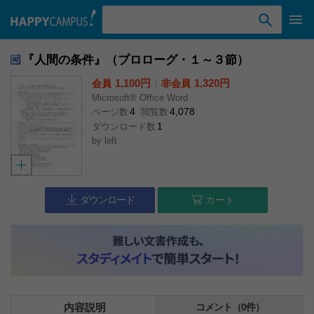
検索ワード入力
『人間の条件』（プロローグ・１～３節）
1,100円
l
1,320円
会員
非会員
Microsoft® Office Word
4
4,078
ページ数
閲覧数
1
ダウンロード数
by
left
ダウンロード
カート
内容説明
コメント（0件）