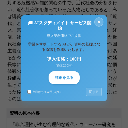
対する危機感や知的関心の中で、近代社会の分析を行
い、近代社会学を創っていった人物たちであると、私
は講義で聞き、深く関心を持った。私は以前より「近
×
🎓 AIスタディメイト サービス開
代」という時代に関心を寄せていたからだ。ルネサン
始
ス、宗教改革、産業革命、市民革命と様々な政治、経
導入記念価格でご提供
済、社会的な大変動を経て、次第に成立していった近
代社会。その近代社会の中で、資本主義の発展や帝国
学習をサポートする AI が、資料の基礎とな
る原稿を作成いたします。
主義など様々な歴史の変遷がおこり、様々な論争はあ
るが今の私たちの住む社会もそのような近代社会の延
導入価格：100円
長線にあるのは間違いない。今の私たちは近代的な価
(通常200円)
値観の中で物事を知見し、判断している。近代という
詳細を見る
枠組みの中で、私たちは生きているのだ。私は自分が
生きている、さらに言えば生かされている時代を形作
った枠組みとは何であるのか、その枠組みを形成した
閉じる
今日はもう表示しない
ものは何なのかということに関心を持ったのだ。
資料の原本内容
「非合理性が生む合理的な近代～ウェーバー研究を