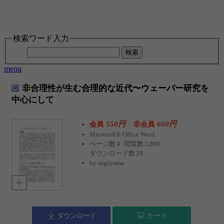
検索ワード入力
検索
menu
非合理性が生む合理的な近代〜ウェーバー研究を
中心にして
550円
l
660円
会員
非会員
Microsoft® Office Word
ページ数
4
閲覧数
3,890
ダウンロード数
29
by
sugiyama
ダウンロード
カート