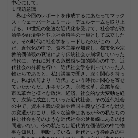
中心にして」
１問題意識
私は今回のレポートを作成するにあたってマック
ス・ウェーバーとエミール・デュルケームを取り上
げる。19世紀の急速な近代化を受けて、社会学が政
治学や経済学と並ぶ社会科学の一員として成立した
が、その時代に社会学をリードしたのがこの二人
だ。近代化の中で、資本主義が加速し、都市化や宗
教的価値観の衰退により伝統社会が崩壊していった
時代に、それに対する危機感や知的関心の中で、近
代社会の分析を行い、近代社会学を創っていった人
物たちであると、私は講義で聞き、深く関心を持っ
た。私は以前より「近代」という時代に関心を寄せ
ていたからだ。ルネサンス、宗教改革、産業革命、
市民革命と様々な政治、経済、社会的な大変動を経
て、次第に成立していった近代社会。その近代社会
の中で、資本主義の発展や帝国主義など様々な歴史
の変遷がおこり、様々な論争はあるが今の私たちの
住む社会もそのような近代社会の延長線にあるのは
間違いない。今の私たちは近代的な価値観の中で物
事を知見し、判断している。近代という枠組みの中