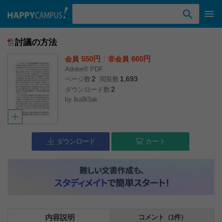
検索ワード入力
討議の方法
550円
l
660円
会員
非会員
Adobe® PDF
2
1,693
ページ数
閲覧数
2
ダウンロード数
by
lka9i3ak
ダウンロード
カート
内容説明
コメント（1件）