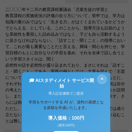
二〇〇〇年十二月の教育課程審議会「児童生徒の学習と
教育課程の実施状況の評価の在り方について」答申では、学力は
知識の量のみではなく「生きる力」がはぐくまれているかどうか
でとらえる、としている。このことから、指導方法も以前のよう
な系統性を重視した詰め込みではなく、子ども自ら活動するよう
に促さなければならない。「話すこと・聞くこと」の指導におい
て、これが最も重要なことだと言える。興味・関心を持たせ、学
習目標のもとに自分なりの学習を進め、それを全体で話し合うと
いう学習スタイルは、聞く
必然性や話す必然性が盛り込まれており、まさにそれは「話すこ
と・聞くこと」である。実践の例としては、文章を読んで「主題
について考える」というものがある。ひとつのテーマのもとに、
×
🎓 AIスタディメイト サービス開
それぞれが文章を読み、それを皆の前で発表する。聞く側は自分
始
の考えたことと比較する。自分の意見と異なればどう違うか説明
導入記念価格でご提供
し、またなぜこのような意見になったのか理由や根拠を示す。さ
学習をサポートする AI が、資料の基礎とな
らには相手の意見を評価するということもできる。
る原稿を作成いたします。
ただし、これらの方法は自発的に行わせると雖も、放任では成り
立たない。特に低学年や中学年でそのまま学習活動に盛り込むこ
導入価格：100円
とは難しい。
(通常200円)