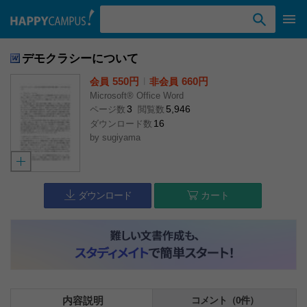
検索ワード入力
デモクラシーについて
550円
l
660円
会員
非会員
Microsoft® Office Word
3
5,946
ページ数
閲覧数
16
ダウンロード数
by
sugiyama
ダウンロード
カート
内容説明
コメント（0件）