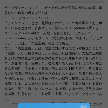
デモクラシーについて、古代と近代の政治哲学の発想の差異に留
意しつつ自分の考えを述べよ。
１.「デモクラシー」について
「デモクラシー」とは。起源は古代ギリシアの都市国家であるポ
リスにあるとされ、古典ギリシア語のデモス（demos人民）と、
クラティア（kratia権力・支配）を合わせたデモクラティア
（democratia）がデモクラシーの語源である。つまり、「デモク
ラシー」とは、「民主主義」のことである。
では、「民主主義」とは。君主に対応する概念（対概念）として
「民主」という概念を設け、人民ないしは国民が、支配の正統性
および実際の政治権力の双方の意味を含む主権を有するものとし
て、為政者たる「民主」と、被治者たる人民が同じ（治者と被治
者の自同性）であるとする政治的な原則や制度を言う。哲人政治
などの治者に何らかの条件を求めるものと違い、治者と被治者の
自同性のため、失政による被治者への損害は確実に治者によって
補償される。よく単純な多数決をもって民主主義と解される事が
あるが、民主主義ではプロセスに参加者による十分な意見交換が
ある事に注意したい。これが民主主義、つまりデモクラシーであ
る。
デモクラシーは、古代である紀元前6世紀から前4世紀にかけてギ