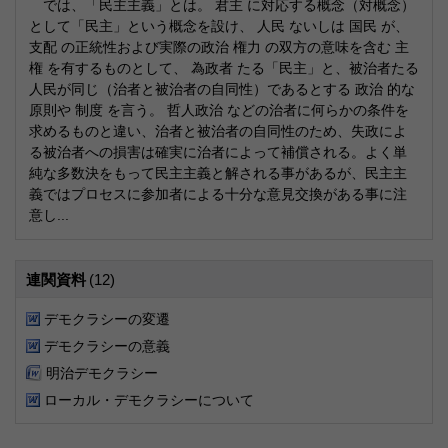
では、「民主主義」とは。 君主 に対応する概念（対概念）
として「民主」という概念を設け、 人民 ないしは 国民 が、
支配 の正統性および実際の政治 権力 の双方の意味を含む 主
権 を有するものとして、 為政者 たる「民主」と、被治者たる
人民が同じ（治者と被治者の自同性）であるとする 政治 的な
原則や 制度 を言う。 哲人政治 などの治者に何らかの条件を
求めるものと違い、治者と被治者の自同性のため、失政によ
る被治者への損害は確実に治者によって補償される。よく単
純な多数決をもって民主主義と解される事があるが、民主主
義ではプロセスに参加者による十分な意見交換がある事に注
意し...
連関資料
(12)
デモクラシーの変遷
デモクラシーの意義
明治デモクラシー
ローカル・デモクラシーについて