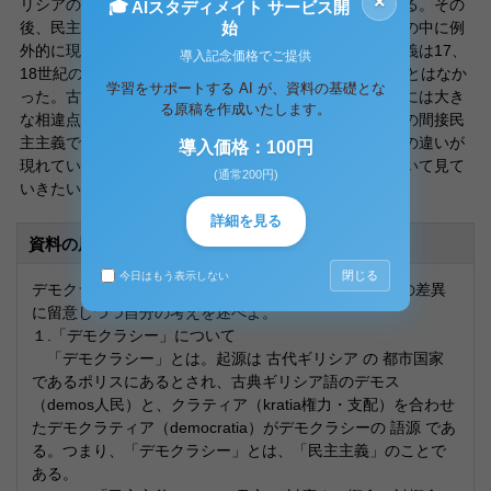
×
リシアの多くのポリスに登場した政治において現れている。その
🎓 AIスタディメイト サービス開
始
後、民主主義の理念や実践は諸種の小規模な都市や集団の中に例
外的に現れることはあったが、政治体制としての民主主義は17、
導入記念価格でご提供
18世紀の近代市民革命に至るまで歴史上に姿を見せることはなか
学習をサポートする AI が、資料の基礎とな
った。古代ギリシアの民主主義と近代西欧型の民主主義には大き
る原稿を作成いたします。
な相違点がある。すなわち、前者の直接民主主義と後者の間接民
主主義である。ここには、古代と近代の政治哲学の発想の違いが
導入価格：100円
現れている。それでは、古代と近代のデモクラシーについて見て
(通常200円)
いきたいと思う。
詳細を見る
資料の原本内容
閉じる
今日はもう表示しない
デモクラシーについて、古代と近代の政治哲学の発想の差異
に留意しつつ自分の考えを述べよ。
１.「デモクラシー」について
「デモクラシー」とは。起源は 古代ギリシア の 都市国家
であるポリスにあるとされ、古典ギリシア語のデモス
（demos人民）と、クラティア（kratia権力・支配）を合わせ
たデモクラティア（democratia）がデモクラシーの 語源 であ
る。つまり、「デモクラシー」とは、「民主主義」のことで
ある。