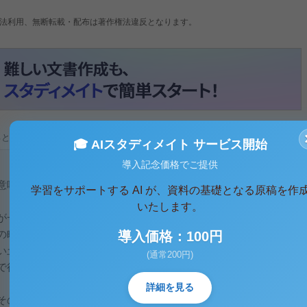
法利用、無断転載・配布は著作権法違反となります。
ると、テキストデータがみえます。 )
🎓 AIスタディメイト サービス開始
導入記念価格でご提供
意味を持ち、「ツーリズム産業」は観光産業という意味があ
学習をサポートする AI が、資料の基礎となる原稿を作
いたします。
が一丸となって発展を進める、町と結びついてできる産業を指
の町の特色を生かしたものとなる事が多い。地域ごとに特色は
導入価格：100円
い土地に行くごとに新しい経験を体験する事が出来ること事が
(通常200円)
で行われている数々の産業を包括したものを指すため、他産業
。
詳細を見る
その地を訪れる全ての人を対象にしていこうという考え方をと