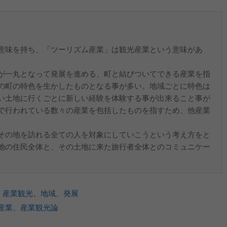
意味を持ち、「ツーリズム産業」は観光産業という意味があ
が一丸となって発展を進める、町と結びついてできる産業を指
の町の特色を生かしたものとなる事が多い。地域ごとに特色は
い土地に行くごとに新しい経験を体験する事が出来ること事が
で行われている数々の産業を包括したものを指すため、他産業
。
その地を訪れる全ての人を対象にしていこうという考え方をと
地の住民全体と、その土地に来た旅行者全体とのコミュニケー
、
産業観光
、
地域
、
発展
産業
、
産業観光論