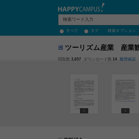
すべて
タグ
検索オプション
ツーリズム産業 産業
閲覧数
3,657
ダウンロード数
14
履歴確認
1
2