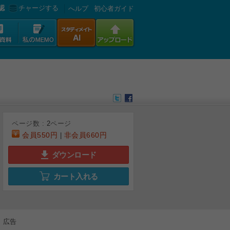
認
チャージする
へルプ
初心者ガイド
ページ数 :
2
ページ
会員
550円
非会員
660円
|
ダウンロード
カート入れる
広告