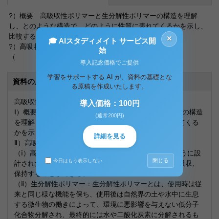
?）概要 高吸収性ポリマーと生分解性ポリマーの構造を理解
し、とのような構造で、どのように性質に表れてくるかを示し、
比較する。
×
🎓 AIスタディメイト サービス開
?）高吸収性ポリマーと生分解性ポリマーとは？
始
（
導入記念価格でご提供
学習をサポートする AI が、資料の基礎とな
資料の原本内容
る原稿を作成いたします。
高吸収性ポリマーと生分解性ポリマー
導入価格：100円
Ⅰ）概要 高吸収性ポリマーと生分解性ポリマーの構造
(通常200円)
を理解し、とのような構造で、どのように性質に表れてくる
かを示し、比較する。
詳細を見る
Ⅱ）高吸収性ポリマーと生分解性ポリマーとは？
（ⅰ）高吸収性ポリマー：高い水分保持性能を有するように設
閉じる
今日はもう表示しない
計された高分子製品。自重の数十倍から数百倍の水を吸収、
保持することができる。
（ⅱ）生分解性ポリマー：生分解性ポリマーとは、使用時は従
来と同じ様な機能を保ち、使用後は自然界の土や水中に生息
する微生物の働きによって、環境に悪影響を与えない低分子
化合物分解され、最終的には水や二酸化炭素に分解されるも