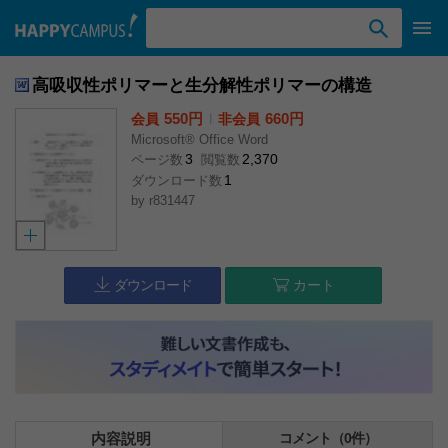
検索ワード入力
高吸収性ポリマーと生分解性ポリマーの構造
550円
l
660円
会員
非会員
Microsoft® Office Word
3
2,370
ページ数
閲覧数
1
ダウンロード数
by
r831447
ダウンロード
カート
内容説明
コメント（0件）