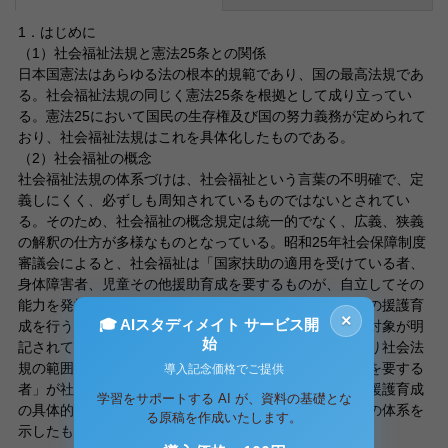
1．はじめに
（1）社会福祉法規と憲法25条との関係
日本国憲法はあらゆる法の根本的規範であり、国の最高法規であ
る。社会福祉法規の同じく憲法25条を根拠として成り立ってい
る。憲法25において国民の生存権及び国の努力義務が定められて
おり、社会福祉法規はこれを具体化したものである。
（2）社会福祉の概念
社会福祉法規の体系づけは、社会福祉という言葉の不明確で、定
義しにくく、必ずしも周知されているものではないとされてい
る。そのため、社会福祉の概念規定は統一的でなく、広義、狭義
の解釈の仕方が多様なものとなっている。昭和25年社会保障制度
審議会によると、社会福祉は「国家扶助の適用を受けている者、
身体障害者、児童その他援助育成を要するものが、自立してその
能力を発揮できるよう必要な生活指導、更生補導その他の援護育
×
🎓 AIスタディメイト サービス開
成を行うこと」と定義している。ここでは、社会福祉の対象が明
始
記されており、少なくともこの定義に依拠して考える限り社会法
規の範囲を見出すことは可能となる。それは「援護育成を要する
導入記念価格でご提供
者」が社会福祉の対象であり、これらの対象者に対する援護育成
学習をサポートする AI が、資料の基礎とな
の具体的取り決めを個別的に定めたものが社会福祉法規の体系を
る原稿を作成いたします。
示したものである。