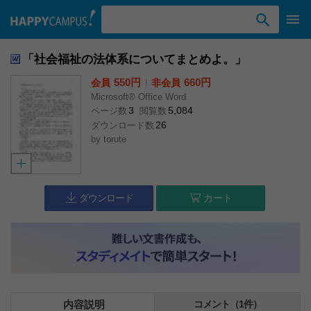
検索ワード入力
「社会福祉の法体系についてまとめよ。」
550円
l
660円
会員
非会員
Microsoft® Office Word
3
5,084
ページ数
閲覧数
26
ダウンロード数
by
torute
ダウンロード
カート
内容説明
コメント（1件）