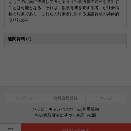
ともこの定義に依拠して考える限り社会法規の範囲を見出す
ことは可能となる。それは「援護育成を要する者」が社会福
祉の対象であり、これらの対象者に対する援護育成の具体的
取り決めを...
連関資料
(1)
ログイン
無料会員登録
ヘルプ
ハッピーキャンパスホーム
|
利用規約
特定商取引法に基づく表示
|
PC版
ⓒ Agentsoft Co., Ltd.
ダウンロード