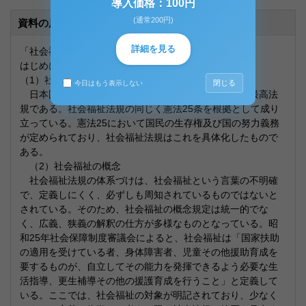
導入価格：100円
(通常200円)
資料の原本内容
詳細を見る
「社会福祉の法体系についてまとめよ。」
はじめに
（1）社会福祉法規と憲法25条との関係
閉じる
今日はもう表示しない
日本国憲法はあらゆる法の根本的規範であり、国の最高法
規である。社会福祉法規の同じく憲法25条を根拠として成り
立っている。憲法25において国民の生存権及び国の努力義務
が定められており、社会福祉法規はこれを具体化したもので
ある。
（2）社会福祉の概念
社会福祉法規の体系づけは、社会福祉という言葉の不明確
で、定義しにくく、必ずしも周知されているものではないと
されている。そのため、社会福祉の概念規定は統一的でな
く、広義、狭義の解釈の仕方が多様なものとなっている。昭
和25年社会保障制度審議会によると、社会福祉は「国家扶助
の適用を受けている者、身体障害者、児童その他援助育成を
要するものが、自立してその能力を発揮できるよう必要な生
活指導、更生補導その他の援護育成を行うこと」と定義して
いる。ここでは、社会福祉の対象が明記されており、少なく