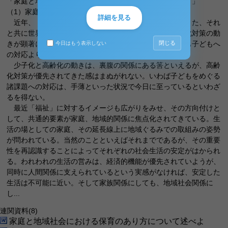
「家庭と地域社会における保育のあり方について述べよ。」
（1）家庭と地域社会の背景について
詳細を見る
近年、「少子化」が重要な問題として叫ばれている。また、それ
と共に世界に類をみない程の速さで高齢化が進み、高齢化対策の動
閉じる
きが顕著に進展した。まだ充分とはいい難いが、それでも子どもへ
今日はもう表示しない
の対応よりはるかに急速で行政施策がなされてきている。
少子化と高齢化の動きは、裏腹の関係にある筈といえるが、高齢
化対策が優先されてきた感はまぬがれない。いわば子どもをめぐる
諸課題への対応は、手薄といった状況で今日に至っているといわざ
るを得ない。
最近「福祉」に対するイメージも広がりをみせ、その方向付けと
して、共通的要素が家庭、地域的関係に焦点化されてきている。生
活の場としての家庭、その延長線上に地域ぐるみでの取組みの姿勢
が問われている。当然のことといえばそれまでであるが、その重要
性を再認識することによってそれぞれの社会生活の安定がはかられ
る。われわれの生活の営みは、経済的機能が優先されていようが、
同時に人間関係に支えられているという実感がなければ、安定した
生活は不可能に近い。そして家族関係にしても、地域社会関係に
し...
連関資料
(8)
家庭と地域社会における保育のあり方について述べよ