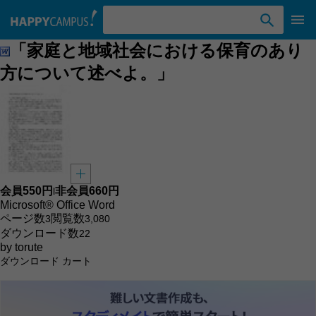
検索ワード入力
「家庭と地域社会における保育のあり
方について述べよ。」
会員
550円
非会員
660円
l
Microsoft® Office Word
ページ数
閲覧数
3
3,080
ダウンロード数
22
by
torute
ダウンロード
カート