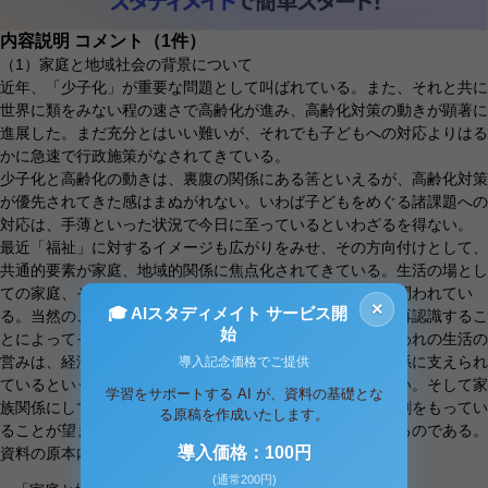
内容説明
コメント（1件）
（1）家庭と地域社会の背景について
近年、「少子化」が重要な問題として叫ばれている。また、それと共に
世界に類をみない程の速さで高齢化が進み、高齢化対策の動きが顕著に
進展した。まだ充分とはいい難いが、それでも子どもへの対応よりはる
かに急速で行政施策がなされてきている。
少子化と高齢化の動きは、裏腹の関係にある筈といえるが、高齢化対策
が優先されてきた感はまぬがれない。いわば子どもをめぐる諸課題への
対応は、手薄といった状況で今日に至っているといわざるを得ない。
最近「福祉」に対するイメージも広がりをみせ、その方向付けとして、
共通的要素が家庭、地域的関係に焦点化されてきている。生活の場とし
ての家庭、その延長線上に地域ぐるみでの取組みの姿勢が問われてい
×
🎓 AIスタディメイト サービス開
る。当然のことといえばそれまでであるが、その重要性を再認識するこ
始
とによってそれぞれの社会生活の安定がはかられる。われわれの生活の
営みは、経済的機能が優先されていようが、同時に人間関係に支えられ
導入記念価格でご提供
ているという実感がなければ、安定した生活は不可能に近い。そして家
学習をサポートする AI が、資料の基礎とな
族関係にしても、地域社会関係にしても、関係の中での役割をもってい
る原稿を作成いたします。
ることが望ましい。その認識こそ、今現在に求められているのである。
導入価格：100円
資料の原本内容
(通常200円)