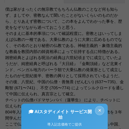
僕は家がまったくの無宗教でもちろん仏教のことなど何も知ら
ず、ましてや、密教なんて聞いたことがないくらいのものだか
ら、とりあえず密教について、この本をよんでわかった事を、歴
史をなぞりながら述べておこうと思う。
そのまえに基本的事項について確認程度に。密教とはいってしま
えば仏教の一種である。大乗仏教のように大衆に広めるものでな
く、その名のとおり秘密の仏教である。神秘主義的・象徴主義的
な教義を教団内部の師資相承によって伝持する点に特徴がある。
雑密経典とよばれる呪法の経典は六世紀頃までに成立していたよ
うだが、純密経典と呼ばれる『大日経』『金剛頂経』など北東イ
ンド、ベンガル地方のパーラ朝で大乗仏教の発展形として成立し
たものが七世紀後半、密教の興りとして採用されているようだ。
その後、八世紀、中国の仏僧・善無畏 (ぜんむい) (637〜735)、金
剛智 (671〜741) 、不空 (705〜774) によってシルクロードを通し
て中国に伝えられ、真言宗として確立。
チベットの仏僧パドマサンババ （蓮華生） により、チベットに
伝えられ、ラマ教へと発展。
×
🎓 AIスタディメイト サービス開
804年入唐し、長安で青竜寺の恵果 (けいか) について密教を３年
始
間学んだ日本の仏僧・空海 (774〜835) が帰国。
ここで仏教もなんにも知らない僕が考えたのはインドから中国、
導入記念価格でご提供