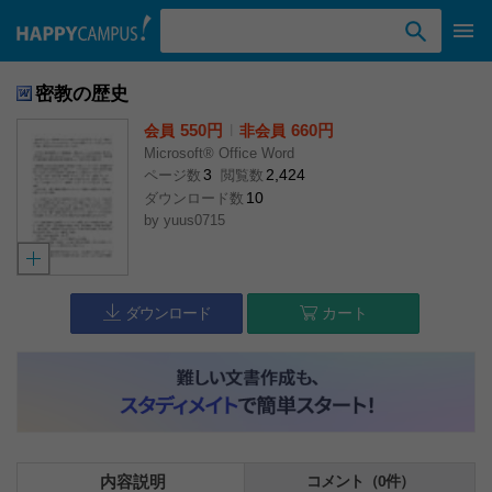
検索ワード入力
密教の歴史
550円
l
660円
会員
非会員
Microsoft® Office Word
3
2,424
ページ数
閲覧数
10
ダウンロード数
by
yuus0715
ダウンロード
カート
内容説明
コメント（0件）