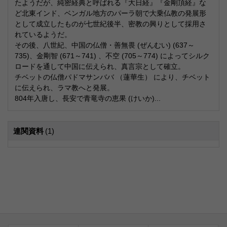
たようだが、純密経典と呼ばれる『大日経』『金剛頂経』な
ど北東インド、ベンガル地方のパーラ朝で大乗仏教の発展形
として成立したものが七世紀後半、密教の興りとして採用さ
れているようだ。
その後、八世紀、中国の仏僧・善無畏 (ぜんむい) (637～
735)、金剛智 (671～741) 、不空 (705～774) によってシルク
ロードを通して中国に伝えられ、真言宗として確立。
チベットの仏僧パドマサンババ （蓮華生） により、チベット
に伝えられ、ラマ教へと発展。
804年入唐し、長安で青竜寺の恵果 (けいか)...
連関資料
(1)