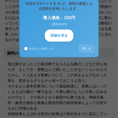
チベット、日本に伝わっていてその時期がほぼ一緒であるという
学習をサポートする AI が、資料の基礎とな
ことが不思議だということである。この頃の日本、中国の関係や
る原稿を作成いたします。
その状況について少し調べてみた。まず中国から日本に伝わった
わけはそのころ日本は大宝律令など中国に政治的、宗教的に教わ
導入価格：100円
っていたということがあるのではないだろうか。事実、金剛智の
(通常200円)
弟子に不空（ふくう）という僧がいて、その不空の弟子である恵
果（けいか）、かれこそが日本に密教を広めた空海の師匠に当た
詳細を見る
るのである。
閉じる
今日はもう表示しない
資料の原本内容
僕は家がまったくの無宗教でもちろん仏教のことなど何も知
らず、ましてや、密教なんて聞いたことがないくらいのもの
だから、とりあえず密教について、この本をよんでわかった
事を、歴史をなぞりながら述べておこうと思う。
そのまえに基本的事項について確認程度に。密教とはいって
しまえば仏教の一種である。大乗仏教のように大衆に広める
ものでなく、その名のとおり秘密の仏教である。神秘主義
的・象徴主義的な教義を教団内部の師資相承によって伝持す
る点に特徴がある。
雑密経典とよばれる呪法の経典は六世紀頃までに成立してい