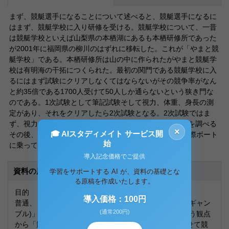
まず、競艇選手になることについて述べると、競艇選手になるに
はまず、競艇学校に入り研修を受ける。競艇学校について、一昔
は競艇学校といえば山梨県の本栖湖にあるも本栖研修所であった
が2001年に福岡県の柳川のはずれに移転した。これが「やまと競
艇学校」である。本栖研修所は山の中に作られたがやまと競艇学
校は有明海の干拓につくられた。最初の関門である競艇学校に入
るにはまず試験にクリアしなくてはならないがその競争率がなん
と約35倍である1700人受けて50人しか通らないという狭き門な
のである。1次試験として筆記試験そして視力、体重、身長の測
定があり、それをクリアしたら2次試験となる。2次試験ではま
ず、視力・血圧・脳波などの精密検査を行い病気の有無を調べる
×
🎓 AIスタディメイト サービス開
その後、研修所で3泊4日の試験を受ける。研修所では実際ボート
始
に乗っての操縦検査そして体力測定を行い終了となる。
導入記念価格でご提供
資料の原本内容
学習をサポートする AI が、資料の基礎とな
る原稿を作成いたします。
目的
導入価格：100円
普通、「競艇」というとまず思い浮かぶのが「賭け事(ギャン
(通常200円)
ブル)」という体質である。しかし今回はスポーツという観点
から「競艇」を見つめなおし、特に選手に焦点を合わせて競