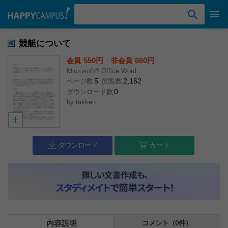
検索ワード入力
競艇について
550円
l
660円
会員
非会員
Microsoft® Office Word
5
2,162
ページ数
閲覧数
0
ダウンロード数
by
takken
ダウンロード
カート
内容説明
コメント（0件）