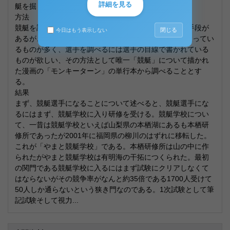
詳細を見る
艇を掘り下げていく。
方法
競艇を調べるにはインターネットや著書等さまざまな手段が
閉じる
今日はもう表示しない
あるが、どれも競艇を「賭け事(ギャンブル)」として扱ってい
るものが多く、選手を調べるには選手の目線で書かれている
ものが欲しい、その方法として唯一「競艇」について描かれ
た漫画の「モンキーターン」の単行本から調べることとす
る。
結果
まず、競艇選手になることについて述べると、競艇選手にな
るにはまず、競艇学校に入り研修を受ける。競艇学校につい
て、一昔は競艇学校といえば山梨県の本栖湖にあるも本栖研
修所であったが2001年に福岡県の柳川のはずれに移転した。
これが「やまと競艇学校」である。本栖研修所は山の中に作
られたがやまと競艇学校は有明海の干拓につくられた。最初
の関門である競艇学校に入るにはまず試験にクリアしなくて
はならないがその競争率がなんと約35倍である1700人受けて
50人しか通らないという狭き門なのである。1次試験として筆
記試験そして視力...